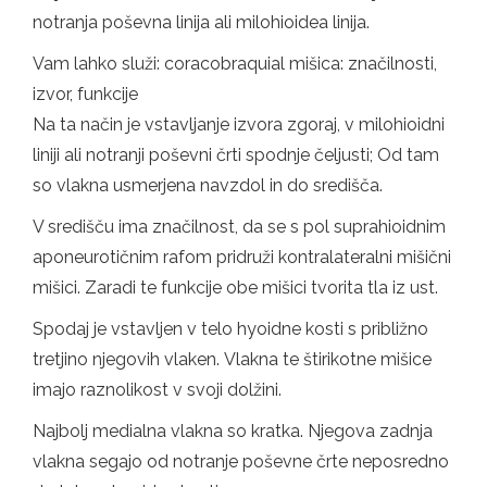
notranja poševna linija ali milohioidea linija.
Vam lahko služi: coracobraquial mišica: značilnosti,
izvor, funkcije
Na ta način je vstavljanje izvora zgoraj, v milohioidni
liniji ali notranji poševni črti spodnje čeljusti; Od tam
so vlakna usmerjena navzdol in do središča.
V središču ima značilnost, da se s pol suprahioidnim
aponeurotičnim rafom pridruži kontralateralni mišični
mišici. Zaradi te funkcije obe mišici tvorita tla iz ust.
Spodaj je vstavljen v telo hyoidne kosti s približno
tretjino njegovih vlaken. Vlakna te štirikotne mišice
imajo raznolikost v svoji dolžini.
Najbolj medialna vlakna so kratka. Njegova zadnja
vlakna segajo od notranje poševne črte neposredno