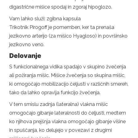
digastrične mišice spodaj in zgoraj hipoglozo.
Vam lahko služi: zgibna kapsula
Trikotnik Pirogoff je pomemben, ker ta prenaša
jezikovno arterijo (za mišico Hyagloso) in površinsko
jezikovno veno.
Delovanje
S funkcionalnega vidika spadajo v skupino žvečenja
ali požiranja mišic. Mišice žvečenja so skupina mišic,
ki omogočajo mobilizacijo čeljusti v različnih smereh,
tako da lahko opravlja funkcijo žvečenja.
V tem smislu zadnja (lateralna) vlakna mišic
omogočajo gibanje lateralnosti do čeljusti, medtem
ko njihova prejšnja vlakna omogočajo gibanje višine
in spuščanja, ko delujejo v povezavi z drugimi