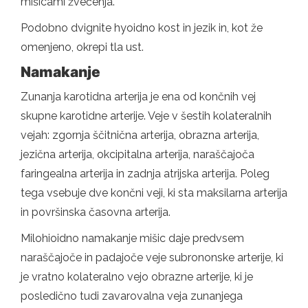
mišicami žvečenja.
Podobno dvignite hyoidno kost in jezik in, kot že
omenjeno, okrepi tla ust.
Namakanje
Zunanja karotidna arterija je ena od končnih vej
skupne karotidne arterije. Veje v šestih kolateralnih
vejah: zgornja ščitnična arterija, obrazna arterija,
jezična arterija, okcipitalna arterija, naraščajoča
faringealna arterija in zadnja atrijska arterija. Poleg
tega vsebuje dve končni veji, ki sta maksilarna arterija
in površinska časovna arterija.
Milohioidno namakanje mišic daje predvsem
naraščajoče in padajoče veje subrononske arterije, ki
je vratno kolateralno vejo obrazne arterije, ki je
posledično tudi zavarovalna veja zunanjega