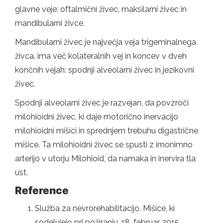
glavne veje: oftalmični živec, maksilarni živec in
mandibularni živce.
Mandibularni živec je največja veja trigeminalnega
živca, ima več kolateralnih vej in koncev v dveh
končnih vejah: spodnji alveolarni živec in jezikovni
živec.
Spodnji alveolarni živec je razvejan, da povzroči
milohioidni živec, ki daje motorično inervacijo
milohioidni mišici in sprednjem trebuhu digastrične
mišice. Ta milohioidni živec se spusti z imonimno
arterijo v utorju Milohioid, da namaka in inervira tla
ust.
Reference
Služba za nevrorehabilitacijo. Mišice, ki
sodelujejo pri požiranju. 18. februar 2015.