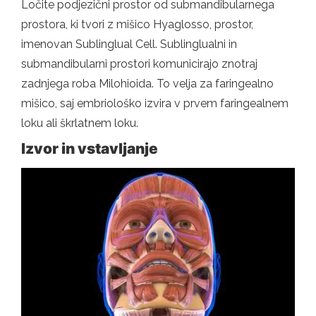
Ločite podjezični prostor od submandibularnega
prostora, ki tvori z mišico Hyaglosso, prostor,
imenovan Sublinglual Cell. Sublinglualni in
submandibularni prostori komunicirajo znotraj
zadnjega roba Milohioida. To velja za faringealno
mišico, saj embriološko izvira v prvem faringealnem
loku ali škrlatnem loku.
Izvor in vstavljanje