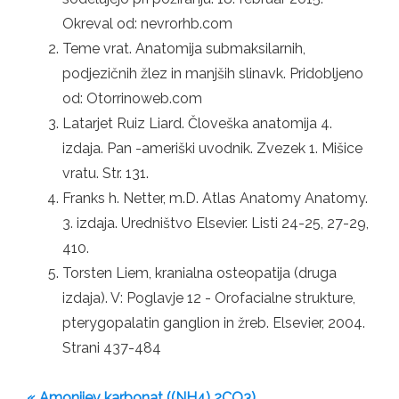
Okreval od: nevrorhb.com
Teme vrat. Anatomija submaksilarnih,
podjezičnih žlez in manjših slinavk. Pridobljeno
od: Otorrinoweb.com
Latarjet Ruiz Liard. Človeška anatomija 4.
izdaja. Pan -ameriški uvodnik. Zvezek 1. Mišice
vratu. Str. 131.
Franks h. Netter, m.D. Atlas Anatomy Anatomy.
3. izdaja. Uredništvo Elsevier. Listi 24-25, 27-29,
410.
Torsten Liem, kranialna osteopatija (druga
izdaja). V: Poglavje 12 - Orofacialne strukture,
pterygopalatin ganglion in žreb. Elsevier, 2004.
Strani 437-484
« Amonijev karbonat ((NH4) 2CO3)