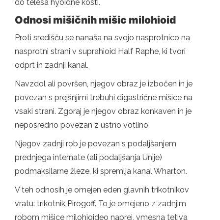
do telesa hyoidne kosti.
Odnosi mišičnih mišic milohioid
Proti središču se nanaša na svojo nasprotnico na
nasprotni strani v suprahioid Half Raphe, ki tvori
odprt in zadnji kanal.
Navzdol ali površen, njegov obraz je izbočen in je
povezan s prejšnjimi trebuhi digastrične mišice na
vsaki strani. Zgoraj je njegov obraz konkaven in je
neposredno povezan z ustno votlino.
Njegov zadnji rob je povezan s podaljšanjem
prednjega internate (ali podaljšanja Unije)
podmaksilarne žleze, ki spremlja kanal Wharton.
V teh odnosih je omejen eden glavnih trikotnikov
vratu: trikotnik Pirogoff. To je omejeno z zadnjim
robom mišice milohioideo naprej, vmesna tetiva