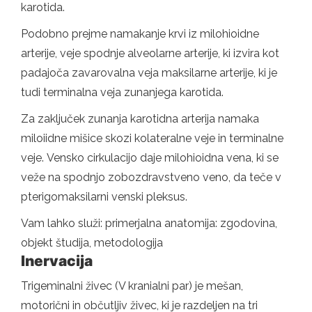
karotida.
Podobno prejme namakanje krvi iz milohioidne
arterije, veje spodnje alveolarne arterije, ki izvira kot
padajoča zavarovalna veja maksilarne arterije, ki je
tudi terminalna veja zunanjega karotida.
Za zaključek zunanja karotidna arterija namaka
miloiidne mišice skozi kolateralne veje in terminalne
veje. Vensko cirkulacijo daje milohioidna vena, ki se
veže na spodnjo zobozdravstveno veno, da teče v
pterigomaksilarni venski pleksus.
Vam lahko služi: primerjalna anatomija: zgodovina,
objekt študija, metodologija
Inervacija
Trigeminalni živec (V kranialni par) je mešan,
motorični in občutljiv živec, ki je razdeljen na tri