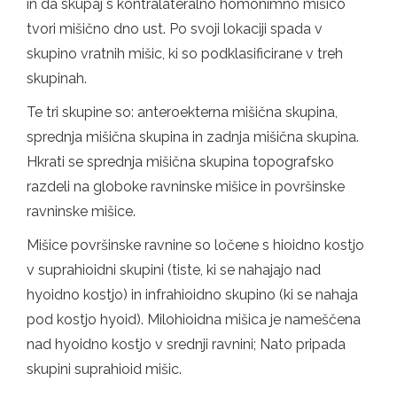
in da skupaj s kontralateralno homonimno mišico
tvori mišično dno ust. Po svoji lokaciji spada v
skupino vratnih mišic, ki so podklasificirane v treh
skupinah.
Te tri skupine so: anteroekterna mišična skupina,
sprednja mišična skupina in zadnja mišična skupina.
Hkrati se sprednja mišična skupina topografsko
razdeli na globoke ravninske mišice in površinske
ravninske mišice.
Mišice površinske ravnine so ločene s hioidno kostjo
v suprahioidni skupini (tiste, ki se nahajajo nad
hyoidno kostjo) in infrahioidno skupino (ki se nahaja
pod kostjo hyoid). Milohioidna mišica je nameščena
nad hyoidno kostjo v srednji ravnini; Nato pripada
skupini suprahioid mišic.