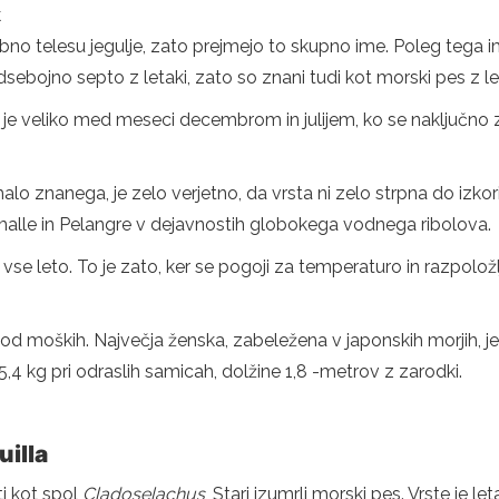
k
o telesu jegulje, zato prejmejo to skupno ime. Poleg tega ima
sebojno septo z letaki, zato so znani tudi kot morski pes z le
je veliko med meseci decembrom in julijem, ko se naključno z
malo znanega, je zelo verjetno, da vrsta ni zelo strpna do izkor
malle in Pelangre v dejavnostih globokega vodnega ribolova.
vse leto. To je zato, ker se pogoji za temperaturo in razpolož
d moških. Največja ženska, zabeležena v japonskih morjih, je
5,4 kg pri odraslih samicah, dolžine 1,8 -metrov z zarodki.
illa
i kot spol
Cladoselachus
, Stari izumrli morski pes. Vrste je 