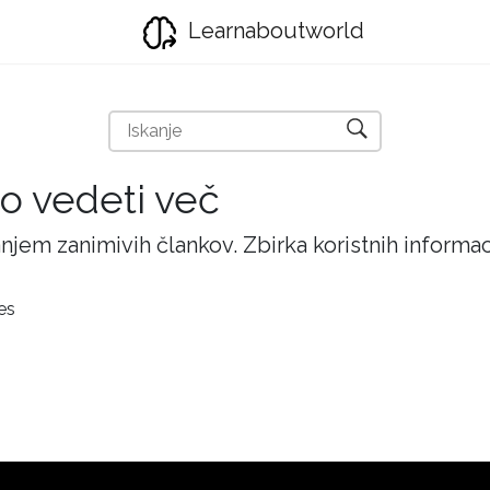
Learnaboutworld
ijo vedeti več
njem zanimivih člankov. Zbirka koristnih inform
es