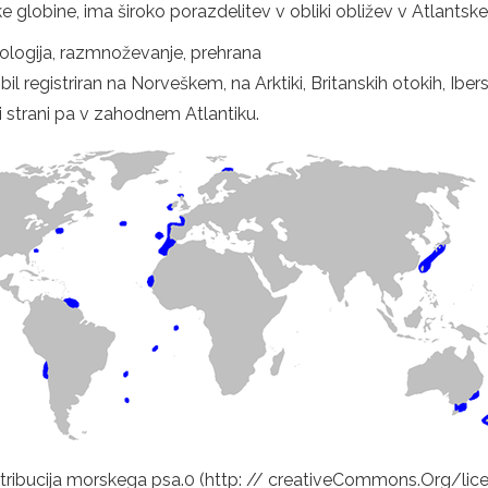
like globine, ima široko porazdelitev v obliki obližev v Atlant
fologija, razmnoževanje, prehrana
je bil registriran na Norveškem, na Arktiki, Britanskih otokih, I
i strani pa v zahodnem Atlantiku.
stribucija morskega psa.0 (http: // creativeCommons.Org/li