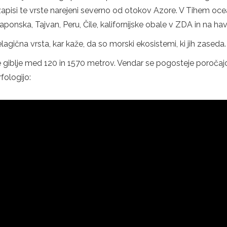
zapisi te vrste narejeni severno od otokov Azore. V Tihem ocea
Japonska, Tajvan, Peru, Čile, kalifornijske obale v ZDA in na hav
agična vrsta, kar kaže, da so morski ekosistemi, ki jih zaseda.
e giblje med 120 in 1570 metrov. Vendar se pogosteje poroča
fologijo: