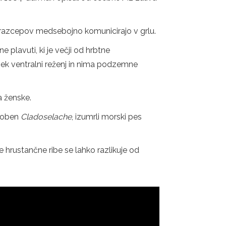
ih razcepov medsebojno komunicirajo v grlu.
e plavuti, ki je večji od hrbtne
ibek ventralni reženj in nima podzemne
a ženske.
doben
Cladoselache
, izumrli morski pes
 hrustančne ribe se lahko razlikuje od