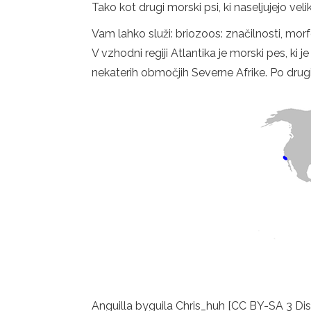
Tako kot drugi morski psi, ki naseljujejo ve
Vam lahko služi: briozoos: značilnosti, mor
V vzhodni regiji Atlantika je morski pes, ki 
nekaterih območjih Severne Afrike. Po drug
Anguilla byguila Chris_huh [CC BY-SA 3 Di