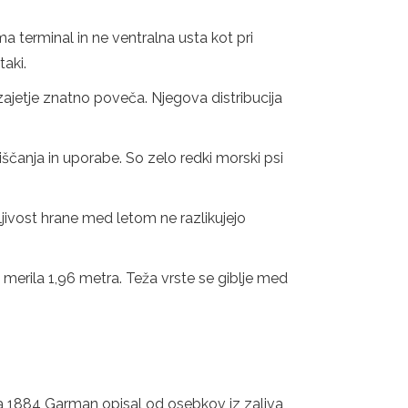
 terminal in ne ventralna usta kot pri
taki.
ajetje znatno poveča. Njegova distribucija
iščanja in uporabe. So zelo redki morski psi
ljivost hrane med letom ne razlikujejo
 merila 1,96 metra. Teža vrste se giblje med
leta 1884 Garman opisal od osebkov iz zaliva