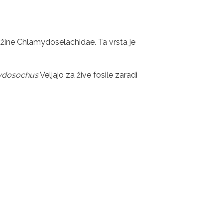
žine Chlamydoselachidae. Ta vrsta je
ydosochus
Veljajo za žive fosile zaradi