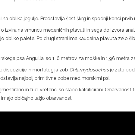
na oblika jegulje. Predstavlja šest škrg in spodnji konci prv
To izvira na vrhuncu medeničnih plavuti in sega do izvora analn
ajo obliko palete. Po drugi strani ima kaudalna plavuta zelo š
orskega psa Anguilla, so 1, 6 metrov za moške in 1,96 metra z
ec dispozicije in morfologija zob
Chlamydosochus
je zelo po
dstavlja najbolj primitivne zobe med morskimi psi.
ntirano in tudi vretenci so slabo kalcificirani. Obarvanost te
 imajo običajno lažjo obarvanost.