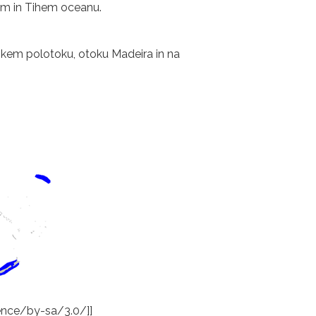
skem in Tihem oceanu.
berskem polotoku, otoku Madeira in na
cence/by-sa/3.0/]]