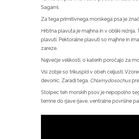
Sagami.
Za tega primitivnega morskega psa je značil
Hrbtna plavuta je majhna in v obliki režnja. 
plavuti. Pektoralne plavuti so majhne in im
zareze.
Največje velikosti, o katerih poročajo za m
Vsi zobje so trikuspid v obeh čeljusti. Vzor
devonic. Zaradi tega,
Chlamydosochus
pre
Stolpec teh morskih psov je nepopolno segme
temne do rjave rjave, ventralne površine pa