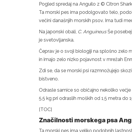
Pogled spredaj na Anguilo z © Citron Shar
Ta morski pes ima podolgovato telo, podobn
večini današnjih morskih psov. Ima tudi med
Na japonski obali,
C. Anguineus
Še posebej 
je svetovljanska.
Čeprav je o svoji biologiji na splošno zelo 
in imajo zelo nizko pojavnost v mrežah En
Zdi se, da se morski psi razmnožujejo skozi 
bistveno.
Odrasle samice so običajno nekoliko večje o
5,5 kg pri odraslih moških od 1,5 metra do 1
[TOC]
Značilnosti morskega psa Angu
Ta morski pes ima veliko podobnih lastnost