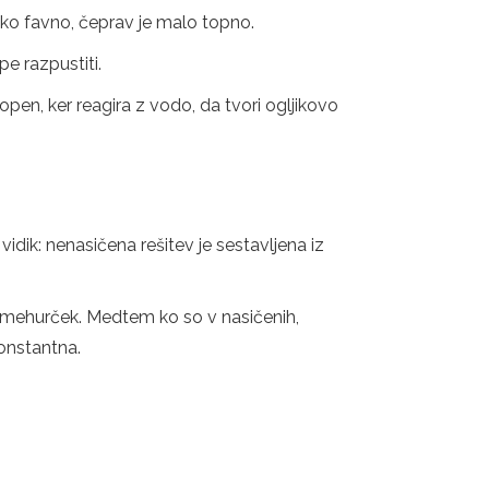
sko favno, čeprav je malo topno.
e razpustiti.
open, ker reagira z vodo, da tvori ogljikovo
dik: nenasičena rešitev je sestavljena iz
ali mehurček. Medtem ko so v nasičenih,
onstantna.