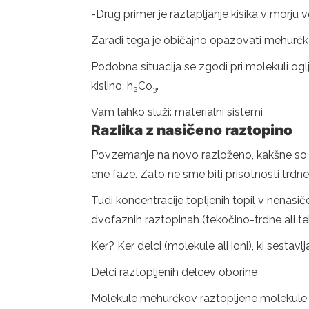
-Drug primer je raztapljanje kisika v morju
Zaradi tega je običajno opazovati mehurčke 
Podobna situacija se zgodi pri molekuli og
kislino, h
Co
.
2
3
Vam lahko služi: materialni sistemi
Razlika z nasičeno raztopino
Povzemanje na novo razloženo, kakšne so raz
ene faze. Zato ne sme biti prisotnosti trdn
Tudi koncentracije topljenih topil v nenasič
dvofaznih raztopinah (tekočino-trdne ali t
Ker? Ker delci (molekule ali ioni), ki sestavlj
Delci raztopljenih delcev oborine
Molekule mehurčkov raztopljene molekule