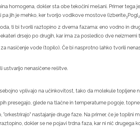
opina homogena, dokler sta obe tekočini mešani. Primer tega j
li pa jih je mehko, ker tvorijo vodikove mostove (izberite
Pogl
3
 voda, ti bi tvorili raztopino z dvema fazama: eno vodno in dr
 nekateri drsejo po drugih, kar ima za posledico dve neizmerni t
 za nasičenje vode (topilo). Če bi nasprotno lahko tvorili nen
li ustvarijo nenasičene rešitve.
ebojno vplivajo na učinkovitost, tako da molekule topljene ne
pih presegajo, glede na tlačne in temperaturne pogoje, topne 
 "orkestrirajo" nastajanje druge faze. Na primer, če je topilni 
aztopino, dokler se ne pojavi trdna faza, kar ni nič drugega ko