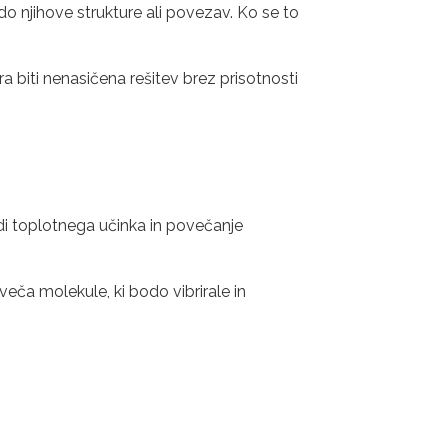
 do njihove strukture ali povezav. Ko se to
a biti nenasičena rešitev brez prisotnosti
adi toplotnega učinka in povečanje
eča molekule, ki bodo vibrirale in