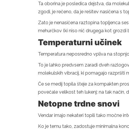
Ta oborina je posledica dejstva, da molekule 
zgodi, je rečeno, da je rešitev nasičena s to
Zato je nenasičena raztopina topljenca sesta
mehurčkov (ki niso nič drugega kot grozdi b
Temperaturni učinek
Temperatura neposredno vpliva na stopnjo 
To je lahko predvsem zaradi dveh razlogov:
molekulskih vibracij, ki pomagajo razpršiti 
Če se medij topila šteje za kompakten pros
povečale velikost teh lukenj; na tak način,
Netopne trdne snovi
Vendar imajo nekateri topili tako močne inte
Ko je temu tako, zadostuje minimalna konc