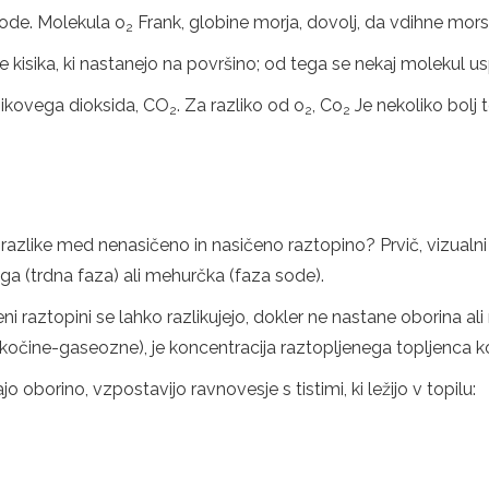
 vode. Molekula o
Frank, globine morja, dovolj, da vdihne mor
2
kisika, ki nastanejo na površino; od tega se nekaj molekul usp
ljikovega dioksida, CO
. Za razliko od o
, Co
Je nekoliko bolj t
2
2
2
like med nenasičeno in nasičeno raztopino? Prvič, vizualni vi
ega (trdna faza) ali mehurčka (faza sode).
eni raztopini se lahko razlikujejo, dokler ne nastane oborina 
ekočine-gaseozne), je koncentracija raztopljenega topljenca k
ajo oborino, vzpostavijo ravnovesje s tistimi, ki ležijo v topilu: