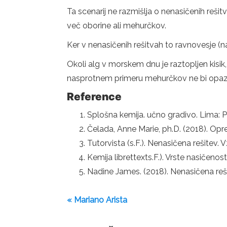
Ta scenarij ne razmišlja o nenasičenih reši
več oborine ali mehurčkov.
Ker v nenasičenih rešitvah to ravnovesje (nas
Okoli alg v morskem dnu je raztopljen kisik, 
nasprotnem primeru mehurčkov ne bi opazil
Reference
Splošna kemija. učno gradivo. Lima: P
Čelada, Anne Marie, ph.D. (2018). Op
Tutorvista (s.F.). Nenasičena rešitev. 
Kemija librettexts.F.). Vrste nasičeno
Nadine James. (2018). Nenasičena rešit
« Mariano Arista