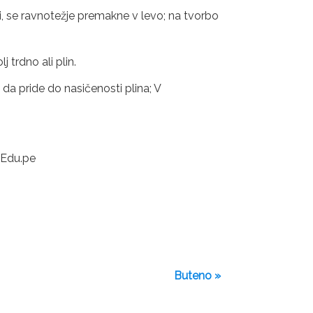
ni, se ravnotežje premakne v levo; na tvorbo
 trdno ali plin.
 da pride do nasičenosti plina; V
.Edu.pe
Buteno »