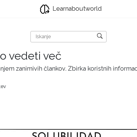
Learnaboutworld
ijo vedeti več
njem zanimivih člankov. Zbirka koristnih inform
tev