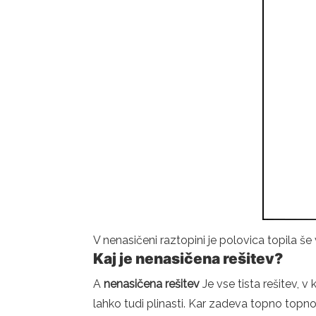
V nenasičeni raztopini je polovica topila š
Kaj je nenasičena rešitev?
A
nenasičena rešitev
Je vse tista rešitev, 
lahko tudi plinasti. Kar zadeva topno topno,