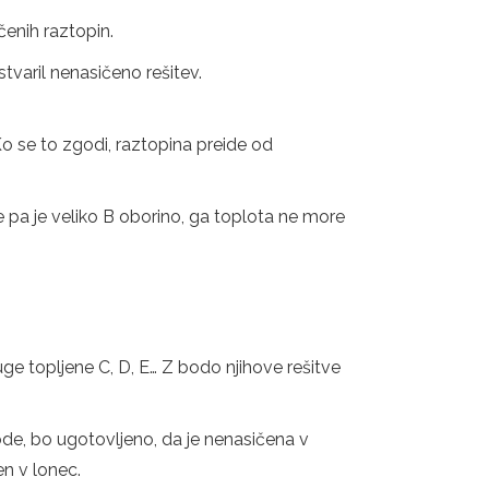
čenih raztopin.
tvaril nenasičeno rešitev.
Ko se to zgodi, raztopina preide od
 pa je veliko B oborino, ga toplota ne more
druge topljene C, D, E… Z bodo njihove rešitve
de, bo ugotovljeno, da je nenasičena v
en v lonec.