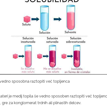
e vedno sposobna raztopiti več topljenca
v kateri je medij topila še vedno sposoben raztopiti več topljen
 gre za konglomerat trdnih ali plinastih delcev.