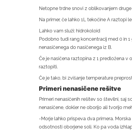
Netopne trdne snovi z oblikovanjem druge tr
Na primer, če lahko 1L tekočine A raztopi l
Lahko vam služi: hidrokoloid
Podobno tudi rang koncentracij med 0 in 1 g
nenasičenega do nasičenega iz B.
Če je nasičena raztopina z 1 predložena v 
raztopiti.
Če je tako, bi zvišanje temperature preprosto
Primeri nenasičene rešitve
Primeri nenasičenih rešitev so številni, saj 
nenasičene, dokler ne oborijo ali tvorijo mehu
-Morje lahko prispeva dva primera. Morska 
odsotnosti oborjene soli. Ko pa voda izhlapi,