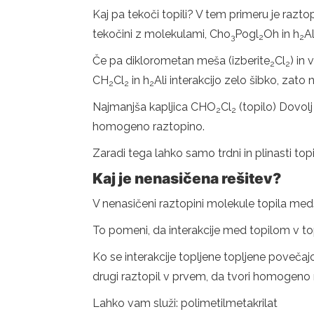
Kaj pa tekoči topili? V tem primeru je razt
tekočini z molekulami, Cho
Pogl
Oh in h
A
3
2
2
Če pa diklorometan meša (izberite
Cl
) in
2
2
CH
Cl
in h
Ali interakcijo zelo šibko, zato
2
2
2
Najmanjša kapljica CHO
Cl
(topilo) Dovolj
2
2
homogeno raztopino.
Zaradi tega lahko samo trdni in plinasti topi
Kaj je nenasičena rešitev?
V nenasičeni raztopini molekule topila meds
To pomeni, da interakcije med topilom v to
Ko se interakcije topljene topljene povečajo,
drugi raztopil v prvem, da tvori homogeno r
Lahko vam služi: polimetilmetakrilat