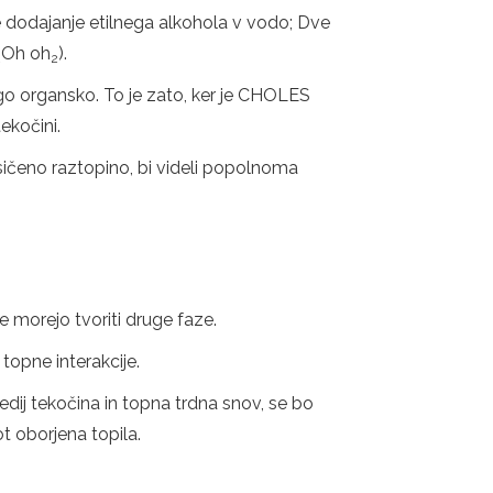
e dodajanje etilnega alkohola v vodo; Dve
Oh oh
).
2
2
ugo organsko. To je zato, ker je CHOLES
ekočini.
asičeno raztopino, bi videli popolnoma
 morejo tvoriti druge faze.
topne interakcije.
medij tekočina in topna trdna snov, se bo
t oborjena topila.