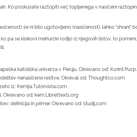
tvah. Ko poskušate raztopiti več topljenega v nasičeni raztopi
ičenost) še ni bilo ugotovljeno (nasičenost), lahko "shrani" bolj
ko pa se kisikovi mehurčki rodijo iz njegovih listov, to pomeni,
i.
apeška katoliška univerza v Peruju. Okrevano od: Korint.Pucp
redelitev nenasičene rešitve. Okreval od: Thoughtco.com
Vzeto iz: Kemija.Tutorvista.com
sti. Okrevano od: kem.Librettexts.org
ev: definicija in primer. Okrevano od: študij.com