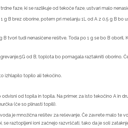
dne faze, ki se razlikuje od tekoče faze, ustvari malo nenasi
e 1 g B brez oborine, potem pri mešanju 1L od A z 0.5 g B bo us
 B tvori tudi nenasičene rešitve. Toda po 1 g se bo B oboril. 
ogrevanje.5G od B, toplota bo pomagala raztakniti oborino. Če
 izhlapilo topilo ali tekočino.
so odvisni od topila in topila. Na primer, za isto tekočino A in 
rčka (če so plinasti topili).
voda je množična rešitev za reševanje. Če zavrete malo te vo
 se raztopljeni ioni začnejo razvrščati, tako da je soli zataknj