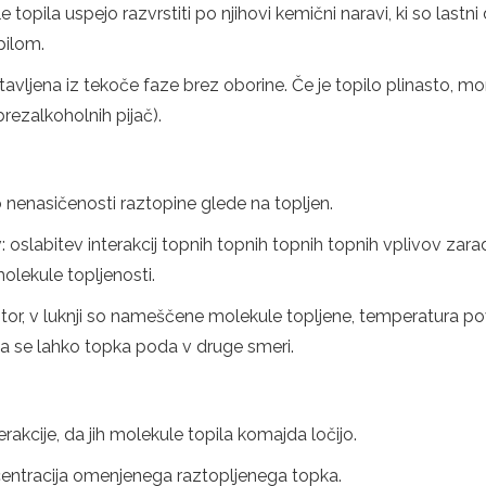
topila uspejo razvrstiti po njihovi kemični naravi, ki so lastni
pilom.
vljena iz tekoče faze brez oborine. Če je topilo plinasto, mor
rezalkoholnih pijač).
nenasičenosti raztopine glede na topljen.
 oslabitev interakcij topnih topnih topnih topnih vplivov zar
molekule topljenosti.
tor, v luknji so nameščene molekule topljene, temperatura pov
 da se lahko topka poda v druge smeri.
rakcije, da jih molekule topila komajda ločijo.
entracija omenjenega raztopljenega topka.