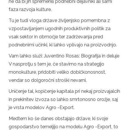
ne da bi jih spremenili podnebni dejavniki ali sami
faza razvoja kulture.
Tu je tudi vloga države življenjsko pomembna z
vzpostavljanjem ugodnih produktivnih politik za
vsak sektor in območje ter zadrževanja pred
podnebnimi učinki, ki lahko vplivajo na proizvodnjo.
Vam lahko služi: Juventino Rosas: Biografija in deluje
V nasprotju s tem je, če stavimo na strategijo
monokulture, pridobiti veliko dobičkonosnost,
vendar so dolgoročni stroški nevarni.
Uničenje tal, kopičenje kapitala pri nekaj proizvajalcih
in prekinitev izvoza so lahko smrtonosno orožje, saj
je vrsta modelov Agro -Export.
Medtem ko še danes obstajajo države, ki svoje
gospodarstvo temeljijo na modelu Agro -Export, to