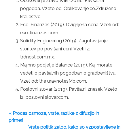
Oblikovanje stavb Wiki (2018). Pavšalna
pogodba. Vzeto od: Oblikovanje.co.Združeno
kraljestvo.
Eco-Finanzas (2019). Dvignjena cena. Vzeti od:
eko-finanzas.com.
Solidity Engineering (2019). Zagotavljanje
storitev po povišani ceni. Vzeti iz:
trdnost.com.mx.
Majhno podjetje Balance (2019). Kaj morate
vedeti o pavšalnih pogodbah o gradbeništvu.
Vzet od: the uravnotesMb.com.
Poslovni slovar (2019). Pavšalni znesek. Vzeto
iz: poslovni slovar.com.
« Proces osmoze, vrste, razlike z difuzijo in
primeri
Vrste politik zalog, kako so vzpostavljene in