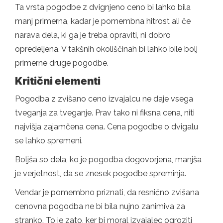
Ta vrsta pogodbe z dvignjeno ceno bi lahko bila
manj primerna, kadar je pomembna hitrost ali če
narava dela, ki ga je treba opraviti, ni dobro
opredeljena. V takšnih okoliščinah bi lahko bile bolj
primerne druge pogodbe.
Kritični elementi
Pogodba z zvišano ceno izvajalcu ne daje vsega
tveganja za tveganje. Prav tako ni fiksna cena, niti
najvišja zajamčena cena. Cena pogodbe o dvigalu
se lahko spremeni.
Boljša so dela, ko je pogodba dogovorjena, manjša
je verjetnost, da se znesek pogodbe spreminja.
Vendar je pomembno priznati, da resnično zvišana
cenovna pogodba ne bi bila nujno zanimiva za
stranko. To je zato, ker bi moral izvajalec ogroziti