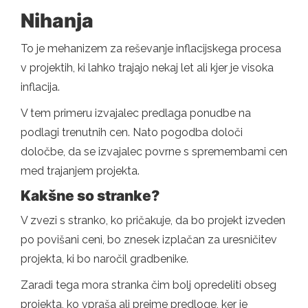
Nihanja
To je mehanizem za reševanje inflacijskega procesa
v projektih, ki lahko trajajo nekaj let ali kjer je visoka
inflacija.
V tem primeru izvajalec predlaga ponudbe na
podlagi trenutnih cen. Nato pogodba določi
določbe, da se izvajalec povrne s spremembami cen
med trajanjem projekta.
Kakšne so stranke?
V zvezi s stranko, ko pričakuje, da bo projekt izveden
po povišani ceni, bo znesek izplačan za uresničitev
projekta, ki bo naročil gradbenike.
Zaradi tega mora stranka čim bolj opredeliti obseg
projekta, ko vpraša ali prejme predloge, ker je