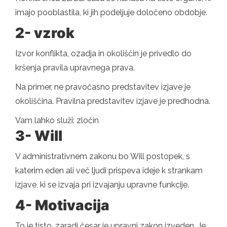
imajo pooblastila, ki jih podeljuje določeno obdobje.
2- vzrok
Izvor konflikta, ozadja in okoliščin je privedlo do
kršenja pravila upravnega prava.
Na primer, ne pravočasno predstavitev izjave je
okoliščina. Pravilna predstavitev izjave je predhodna.
Vam lahko služi: zločin
3- Will
V administrativnem zakonu bo Will postopek, s
katerim eden ali več ljudi prispeva ideje k strankam
izjave, ki se izvaja pri izvajanju upravne funkcije.
4- Motivacija
To je tisto, zaradi česar je upravni zakon izveden. Je