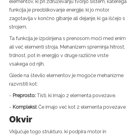
elementov, ki pri združevanju tvorijo sistem, katerega
funkcija je preoblikovanje energije, ki jo motor
zagotavlja v končno gibanje ali dejanje, ki ga iščejo s
strojem.
Ta funkcija je izpolnjena s prenosom moči med enim
ali več elementi stroja. Mehanizem spreminja hitrost,
trdnost, pot in energijo v druge različne vrste
vsakega od njih.
Glede na število elementov je mogoče mehanizme
razvrstiti kot:
-
Preprosto:
Tisti, ki imajo 2 elementa povezave.
-
Kompleksi:
Če imajo več kot 2 elementa povezave
Okvir
Vključuje togo strukturo, ki podpira motor in