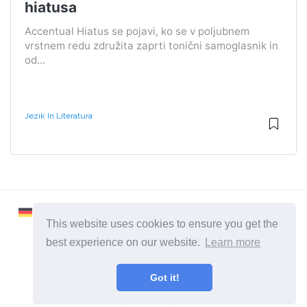
hiatusa
Accentual Hiatus se pojavi, ko se v poljubnem
vrstnem redu združita zaprti tonični samoglasnik in
od...
Jezik In Literatura
This website uses cookies to ensure you get the
best experience on our website.
Learn more
2026 ©
Learnaboutworld
Got it!
Vse kategorije
Stran za ljudi, ki želijo vedeti več