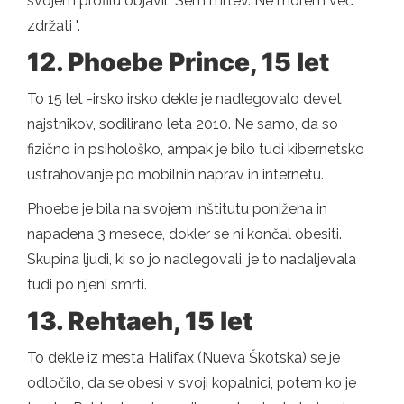
svojem profilu objavil "Sem mrtev. Ne morem več
zdržati ".
12. Phoebe Prince, 15 let
To 15 let -irsko irsko dekle je nadlegovalo devet
najstnikov, sodilirano leta 2010. Ne samo, da so
fizično in psihološko, ampak je bilo tudi kibernetsko
ustrahovanje po mobilnih naprav in internetu.
Phoebe je bila na svojem inštitutu ponižena in
napadena 3 mesece, dokler se ni končal obesiti.
Skupina ljudi, ki so jo nadlegovali, je to nadaljevala
tudi po njeni smrti.
13. Rehtaeh, 15 let
To dekle iz mesta Halifax (Nueva Škotska) se je
odločilo, da se obesi v svoji kopalnici, potem ko je