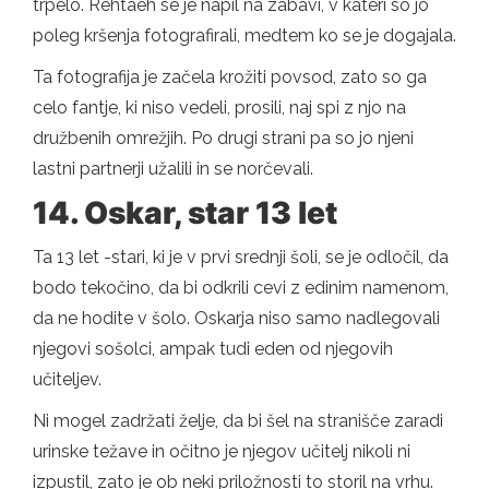
trpelo. Rehtaeh se je napil na zabavi, v kateri so jo
poleg kršenja fotografirali, medtem ko se je dogajala.
Ta fotografija je začela krožiti povsod, zato so ga
celo fantje, ki niso vedeli, prosili, naj spi z njo na
družbenih omrežjih. Po drugi strani pa so jo njeni
lastni partnerji užalili in se norčevali.
14. Oskar, star 13 let
Ta 13 let -stari, ki je v prvi srednji šoli, se je odločil, da
bodo tekočino, da bi odkrili cevi z edinim namenom,
da ne hodite v šolo. Oskarja niso samo nadlegovali
njegovi sošolci, ampak tudi eden od njegovih
učiteljev.
Ni mogel zadržati želje, da bi šel na stranišče zaradi
urinske težave in očitno je njegov učitelj nikoli ni
izpustil, zato je ob neki priložnosti to storil na vrhu.