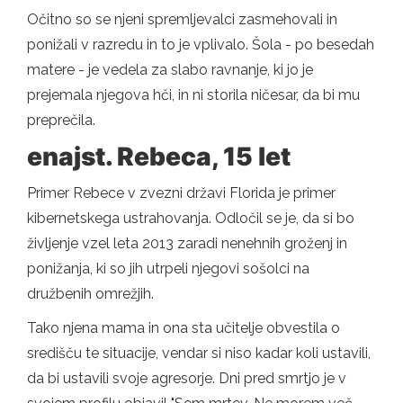
Očitno so se njeni spremljevalci zasmehovali in
ponižali v razredu in to je vplivalo. Šola - po besedah
​​matere - je vedela za slabo ravnanje, ki jo je
prejemala njegova hči, in ni storila ničesar, da bi mu
preprečila.
enajst. Rebeca, 15 let
Primer Rebece v zvezni državi Florida je primer
kibernetskega ustrahovanja. Odločil se je, da si bo
življenje vzel leta 2013 zaradi nenehnih groženj in
ponižanja, ki so jih utrpeli njegovi sošolci na
družbenih omrežjih.
Tako njena mama in ona sta učitelje obvestila o
središču te situacije, vendar si niso kadar koli ustavili,
da bi ustavili svoje agresorje. Dni pred smrtjo je v