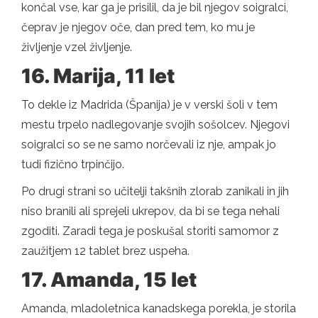
končal vse, kar ga je prisilil, da je bil njegov soigralci,
čeprav je njegov oče, dan pred tem, ko mu je
življenje vzel življenje.
16. Marija, 11 let
To dekle iz Madrida (Španija) je v verski šoli v tem
mestu trpelo nadlegovanje svojih sošolcev. Njegovi
soigralci so se ne samo norčevali iz nje, ampak jo
tudi fizično trpinčijo.
Po drugi strani so učitelji takšnih zlorab zanikali in jih
niso branili ali sprejeli ukrepov, da bi se tega nehali
zgoditi. Zaradi tega je poskušal storiti samomor z
zaužitjem 12 tablet brez uspeha.
17. Amanda, 15 let
Amanda, mladoletnica kanadskega porekla, je storila