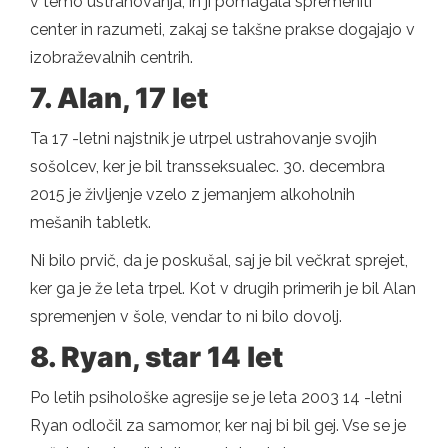
v temo ustrahovanja, in ji pomagala spremeniti
center in razumeti, zakaj se takšne prakse dogajajo v
izobraževalnih centrih.
7. Alan, 17 let
Ta 17 -letni najstnik je utrpel ustrahovanje svojih
sošolcev, ker je bil transseksualec. 30. decembra
2015 je življenje vzelo z jemanjem alkoholnih
mešanih tabletk.
Ni bilo prvič, da je poskušal, saj je bil večkrat sprejet,
ker ga je že leta trpel. Kot v drugih primerih je bil Alan
spremenjen v šole, vendar to ni bilo dovolj.
8. Ryan, star 14 let
Po letih psihološke agresije se je leta 2003 14 -letni
Ryan odločil za samomor, ker naj bi bil gej. Vse se je