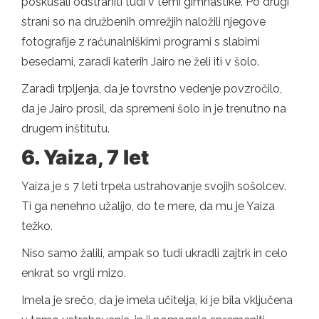
poskušali odstraniti tudi v temi gimnastike. Po drugi
strani so na družbenih omrežjih naložili njegove
fotografije z računalniškimi programi s slabimi
besedami, zaradi katerih Jairo ne želi iti v šolo.
Zaradi trpljenja, da je tovrstno vedenje povzročilo,
da je Jairo prosil, da spremeni šolo in je trenutno na
drugem inštitutu.
6. Yaiza, 7 let
Yaiza je s 7 leti trpela ustrahovanje svojih sošolcev.
Ti ga nenehno užalijo, do te mere, da mu je Yaiza
težko.
Niso samo žalili, ampak so tudi ukradli zajtrk in celo
enkrat so vrgli mizo.
Imela je srečo, da je imela učitelja, ki je bila vključena