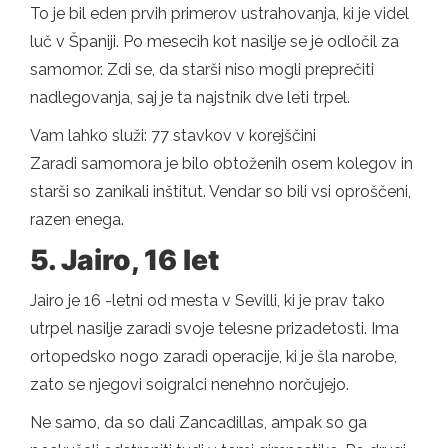
To je bil eden prvih primerov ustrahovanja, ki je videl
luč v Španiji. Po mesecih kot nasilje se je odločil za
samomor. Zdi se, da starši niso mogli preprečiti
nadlegovanja, saj je ta najstnik dve leti trpel.
Vam lahko služi: 77 stavkov v korejščini
Zaradi samomora je bilo obtoženih osem kolegov in
starši so zanikali inštitut. Vendar so bili vsi oproščeni,
razen enega.
5. Jairo, 16 let
Jairo je 16 -letni od mesta v Sevilli, ki je prav tako
utrpel nasilje zaradi svoje telesne prizadetosti. Ima
ortopedsko nogo zaradi operacije, ki je šla narobe,
zato se njegovi soigralci nenehno norčujejo.
Ne samo, da so dali Zancadillas, ampak so ga