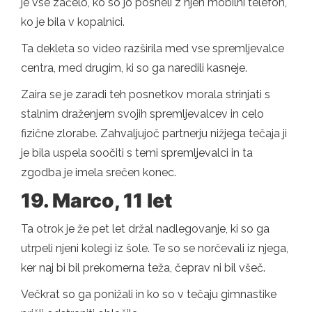
je vse začelo, ko so jo posneli z njen mobilni telefon,
ko je bila v kopalnici.
Ta dekleta so video razširila med vse spremljevalce
centra, med drugim, ki so ga naredili kasneje.
Zaira se je zaradi teh posnetkov morala strinjati s
stalnim draženjem svojih spremljevalcev in celo
fizične zlorabe. Zahvaljujoč partnerju nižjega tečaja ji
je bila uspela soočiti s temi spremljevalci in ta
zgodba je imela srečen konec.
19. Marco, 11 let
Ta otrok je že pet let držal nadlegovanje, ki so ga
utrpeli njeni kolegi iz šole. Te so se norčevali iz njega,
ker naj bi bil prekomerna teža, čeprav ni bil všeč.
Večkrat so ga ponižali in ko so v tečaju gimnastike