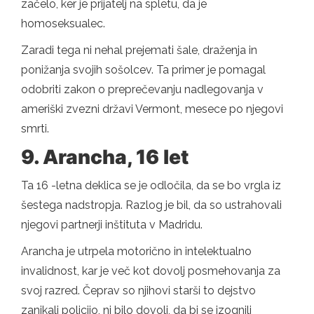
začelo, ker je prijatelj na spletu, da je
homoseksualec.
Zaradi tega ni nehal prejemati šale, draženja in
ponižanja svojih sošolcev. Ta primer je pomagal
odobriti zakon o preprečevanju nadlegovanja v
ameriški zvezni državi Vermont, mesece po njegovi
smrti.
9. Arancha, 16 let
Ta 16 -letna deklica se je odločila, da se bo vrgla iz
šestega nadstropja. Razlog je bil, da so ustrahovali
njegovi partnerji inštituta v Madridu.
Arancha je utrpela motorično in intelektualno
invalidnost, kar je več kot dovolj posmehovanja za
svoj razred. Čeprav so njihovi starši to dejstvo
zanikali policijo, ni bilo dovolj, da bi se izognili