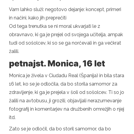
Vam lahko služi: negotovo dejanje: koncept, primeri
in načini, kako jih preprečiti
Od tega trenutka se ni moral ukvarjati le z
obravnavo, ki ga je prejel od svojega učitelja, ampak
tudi od sošolcev, ki so se ga norčevali in ga večkrat
žalili.
petnajst. Monica, 16 let
Monica je živela v Ciudadu Real (Španija) in bila stara
16 let, ko se je odločila, da bo storila samomor za
zdravljenje, ki ga je prejela v šoli od sošolcev. Ti so jo
žalili na avtobusu, ji grozili, objavljali nerazumevanje
fotografij in komentarjev na družbenih omrežjih o njej
itd.
Zato se je odločil, da bo storil samomor, da bo