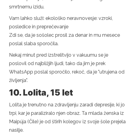
smrtnemu izidu.
Vam lahko služi: ekološko neravnovesje: vzroki,
posledice in preprečevanje
Zdi se, da je sošolec prosil za denar in mu mesece
poslal slaba sporočila.
Nekaj ​​minut pred izstrelitvijo v vakuumu se je
poslovil od najbližjih ljudi, tako da jim je prek
WhatsApp poslal sporočilo, rekoč, da je "utrujena od
življenja".
10. Lolita, 15 let
Lolita je trenutno na zdravljenju zaradi depresije, ki jo
trpi, kar je paraliziralo njen obraz. Ta mlada ženska iz
Maipúja (Čile) je od štirih kolegov iz svoje šole prejela
nasilje.