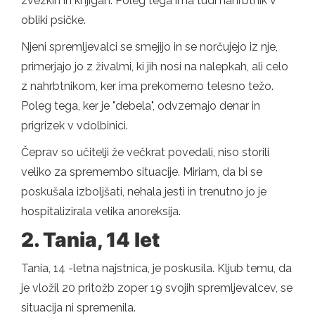
zvezkih in knjigah. Poleg tega ima tudi nahrbtnik v
obliki psičke.
Njeni spremljevalci se smejijo in se norčujejo iz nje,
primerjajo jo z živalmi, ki jih nosi na nalepkah, ali celo
z nahrbtnikom, ker ima prekomerno telesno težo.
Poleg tega, ker je "debela", odvzemajo denar in
prigrizek v vdolbinici.
Čeprav so učitelji že večkrat povedali, niso storili
veliko za spremembo situacije. Miriam, da bi se
poskušala izboljšati, nehala jesti in trenutno jo je
hospitalizirala velika anoreksija.
2. Tania, 14 let
Tania, 14 -letna najstnica, je poskusila. Kljub temu, da
je vložil 20 pritožb zoper 19 svojih spremljevalcev, se
situacija ni spremenila.