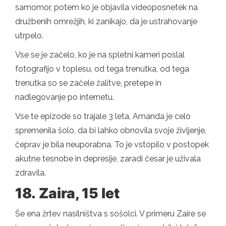
samomor, potem ko je objavila videoposnetek na
družbenih omrežjih, ki zanikajo, da je ustrahovanje
utrpelo.
Vse se je začelo, ko je na spletni kameri poslal
fotografijo v toplesu, od tega trenutka, od tega
trenutka so se začele žalitve, pretepe in
nadlegovanje po internetu.
Vse te epizode so trajale 3 leta, Amanda je celo
spremenila šolo, da bi lahko obnovila svoje življenje,
čeprav je bila neuporabna. To je vstopilo v postopek
akutne tesnobe in depresije, zaradi česar je uživala
zdravila.
18.
Zaira, 15 let
Še ena žrtev nasilništva s sošolci. V primeru Zaire se