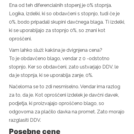
Ena od teh diferencialnih stopenj je 0% stopnja.
Logika, izdelki, ki so obdavčeni s stopnjo, tudi če je
0%, bodo pripadali skupini davčnega blaga. Ti izdelki,
ki se uporabljajo za stopnjo 0%, so znani kot
oproščeni.
Vam lahko služi: kakšna je dvignjena cena?
To je obdavčeno blago, vendar z 0 -odstotno
stopnjo. Ker so obdavčeni, zato ustvarjajo DDV, le
da je stopnja, ki se uporablja zanje, 0%.
Načeloma se to zdi nesmiselno. Vendar ima razlog
za to, da je. Kot oproščeni izdelek je davčni davek,
podjetja, ki proizvajajo oproščeno blago, so
odgovorna za plačilo davka na promet. Zato morajo
razglasiti DDV.
Posebne cene