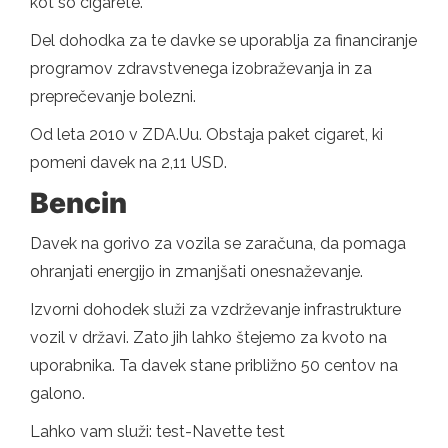
kot so cigarete.
Del dohodka za te davke se uporablja za financiranje
programov zdravstvenega izobraževanja in za
preprečevanje bolezni.
Od leta 2010 v ZDA.Uu. Obstaja paket cigaret, ki
pomeni davek na 2,11 USD.
Bencin
Davek na gorivo za vozila se zaračuna, da pomaga
ohranjati energijo in zmanjšati onesnaževanje.
Izvorni dohodek služi za vzdrževanje infrastrukture
vozil v državi. Zato jih lahko štejemo za kvoto na
uporabnika. Ta davek stane približno 50 centov na
galono.
Lahko vam služi: test-Navette test