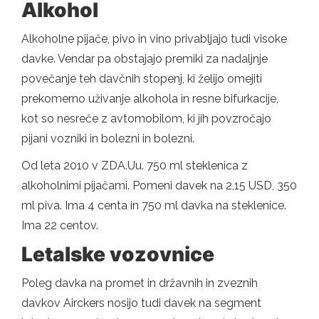
Alkohol
Alkoholne pijače, pivo in vino privabljajo tudi visoke
davke. Vendar pa obstajajo premiki za nadaljnje
povečanje teh davčnih stopenj, ki želijo omejiti
prekomerno uživanje alkohola in resne bifurkacije,
kot so nesreče z avtomobilom, ki jih povzročajo
pijani vozniki in bolezni in bolezni.
Od leta 2010 v ZDA.Uu. 750 ml steklenica z
alkoholnimi pijačami. Pomeni davek na 2,15 USD, 350
ml piva. Ima 4 centa in 750 ml davka na steklenice.
Ima 22 centov.
Letalske vozovnice
Poleg davka na promet in državnih in zveznih
davkov Airckers nosijo tudi davek na segment