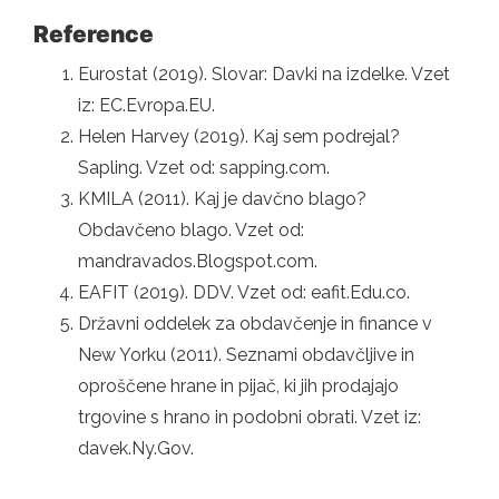
Reference
Eurostat (2019). Slovar: Davki na izdelke. Vzet
iz: EC.Evropa.EU.
Helen Harvey (2019). Kaj sem podrejal?
Sapling. Vzet od: sapping.com.
KMILA (2011). Kaj je davčno blago?
Obdavčeno blago. Vzet od:
mandravados.Blogspot.com.
EAFIT (2019). DDV. Vzet od: eafit.Edu.co.
Državni oddelek za obdavčenje in finance v
New Yorku (2011). Seznami obdavčljive in
oproščene hrane in pijač, ki jih prodajajo
trgovine s hrano in podobni obrati. Vzet iz:
davek.Ny.Gov.