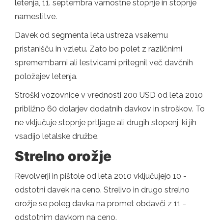
letenja, 11. septembra varnostne stopnje in stopnje
namestitve.
Davek od segmenta leta ustreza vsakemu
pristanišču in vzletu. Zato bo polet z različnimi
spremembami ali lestvicami pritegnil več davčnih
položajev letenja.
Stroški vozovnice v vrednosti 200 USD od leta 2010
približno 60 dolarjev dodatnih davkov in stroškov. To
ne vključuje stopnje prtljage ali drugih stopenj, ki jih
vsadijo letalske družbe.
Strelno orožje
Revolverji in pištole od leta 2010 vključujejo 10 -
odstotni davek na ceno. Strelivo in drugo strelno
orožje se poleg davka na promet obdavči z 11 -
odstotnim davkom na ceno.