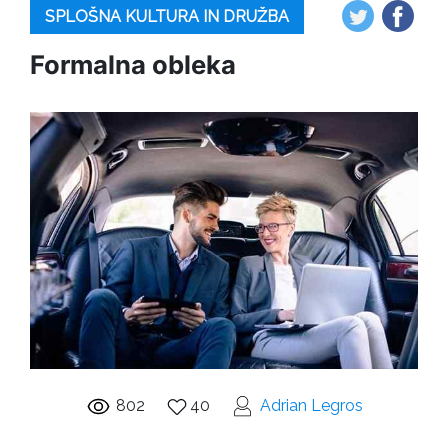
SPLOŠNA KULTURA IN DRUŽBA
Formalna obleka
802
40
Adrian Legros