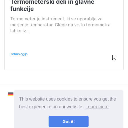
Termometerski deli in glavne
funkcije
Termometer je instrument, ki se uporablja za
merjenje temperatur. Glede na vrsto termometra
lahko iz...
Tehnologija
This website uses cookies to ensure you get the
best experience on our website.
Learn more
2026 ©
Learnaboutworld
Got it!
Vse kategorije