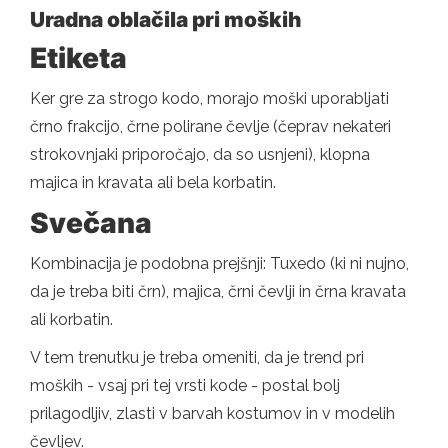
Uradna oblačila pri moških
Etiketa
Ker gre za strogo kodo, morajo moški uporabljati
črno frakcijo, črne polirane čevlje (čeprav nekateri
strokovnjaki priporočajo, da so usnjeni), klopna
majica in kravata ali bela korbatin.
Svečana
Kombinacija je podobna prejšnji: Tuxedo (ki ni nujno,
da je treba biti črn), majica, črni čevlji in črna kravata
ali korbatin.
V tem trenutku je treba omeniti, da je trend pri
moških - vsaj pri tej vrsti kode - postal bolj
prilagodljiv, zlasti v barvah kostumov in v modelih
čevljev.