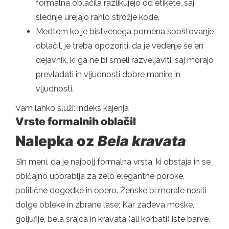
formalna oblačila razlikujejo od etikete, saj
slednje urejajo rahlo strožje kode.
Medtem ko je bistvenega pomena spoštovanje
oblačil, je treba opozoriti, da je vedenje še en
dejavnik, ki ga ne bi smeli razveljaviti, saj morajo
prevladati in vljudnosti dobre manire in
vljudnosti.
Vam lahko služi: indeks kajenja
Vrste formalnih oblačil
Nalepka oz
Bela kravata
S
in meni, da je najbolj formalna vrsta, ki obstaja in se
običajno uporablja za zelo elegantne poroke,
politične dogodke in opero. Ženske bi morale nositi
dolge obleke in zbrane lase; Kar zadeva moške,
goljufije, bela srajca in kravata (ali korbati) iste barve.