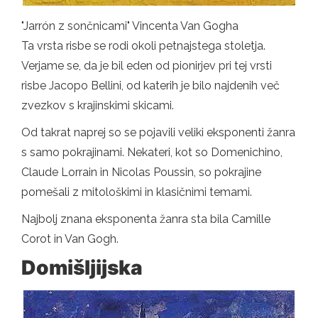
"Jarrón z sončnicami" Vincenta Van Gogha
Ta vrsta risbe se rodi okoli petnajstega stoletja.
Verjame se, da je bil eden od pionirjev pri tej vrsti
risbe Jacopo Bellini, od katerih je bilo najdenih več
zvezkov s krajinskimi skicami.
Od takrat naprej so se pojavili veliki eksponenti žanra
s samo pokrajinami. Nekateri, kot so Domenichino,
Claude Lorrain in Nicolas Poussin, so pokrajine
pomešali z mitološkimi in klasičnimi temami.
Najbolj znana eksponenta žanra sta bila Camille
Corot in Van Gogh.
Domišljijska