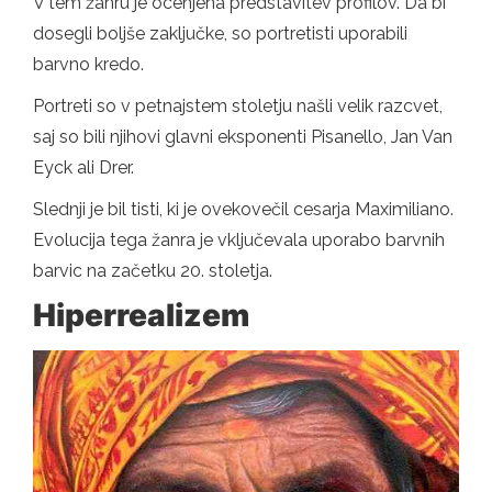
V tem žanru je ocenjena predstavitev profilov. Da bi
dosegli boljše zaključke, so portretisti uporabili
barvno kredo.
Portreti so v petnajstem stoletju našli velik razcvet,
saj so bili njihovi glavni eksponenti Pisanello, Jan Van
Eyck ali Drer.
Slednji je bil tisti, ki je ovekovečil cesarja Maximiliano.
Evolucija tega žanra je vključevala uporabo barvnih
barvic na začetku 20. stoletja.
Hiperrealizem