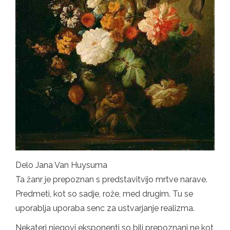
Delo Jana Van Huysuma
Ta žanr je prepoznan s predstavitvijo mrtve narave.
Predmeti, kot so sadje, rože, med drugim. Tu se
uporablja uporaba senc za ustvarjanje realizma.
Nekateri njegovi eksponenti so bili prepoznani ne kot