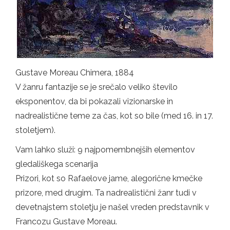
Gustave Moreau Chimera, 1884
V žanru fantazije se je srečalo veliko število
eksponentov, da bi pokazali vizionarske in
nadrealistične teme za čas, kot so bile (med 16. in 17.
stoletjem).
Vam lahko služi: 9 najpomembnejših elementov
gledališkega scenarija
Prizori, kot so Rafaelove jame, alegorične kmečke
prizore, med drugim. Ta nadrealistični žanr tudi v
devetnajstem stoletju je našel vreden predstavnik v
Francozu Gustave Moreau.