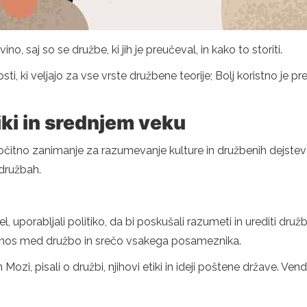
no, saj so se družbe, ki jih je preučeval, in kako to storiti.
, ki veljajo za vse vrste družbene teorije; Bolj koristno je pr
iki in srednjem veku
e očitno zanimanje za razumevanje kulture in družbenih dejstev 
družbah.
tel, uporabljali politiko, da bi poskušali razumeti in urediti druž
a odnos med družbo in srečo vsakega posameznika.
n Mozi, pisali o družbi, njihovi etiki in ideji poštene države. Ve