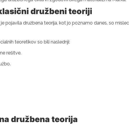
klasični družbeni teoriji
e pojavila družbena teorija, kot jo poznamo danes, so misleci 
lnih teoretikov so bili naslednji:
ne rešitve.
užbo.
na družbena teorija