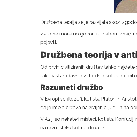
Družbena teorija se je razvijala skozi zgodovi
Zato ne moremo govoriti o naboru značilnosti
pojavili.
Družbena teorija v ant
Od prvih civiliziranih društev lahko najdet
tako v starodavnih vzhodnih kot zahodnih 
Razumeti družbo
V Evropi so filozofi, kot sta Platon in Aristo
ga je imela država na življenje ljudi, in n
V Aziji so nekateri misleci, kot sta Konfucij i
na razmisleku kot na dokazih.