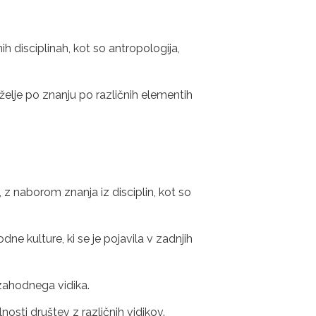
ih disciplinah, kot so antropologija,
 želje po znanju po različnih elementih
h, z naborom znanja iz disciplin, kot so
e kulture, ki se je pojavila v zadnjih
 zahodnega vidika.
osti društev z različnih vidikov.