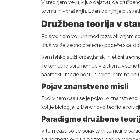
V srednjem veku, kljub dejstvu, da družbeno i
tovrstnih vprašanjih. Eden od njih je bil sve
Družbena teorija v star
Po srednjem veku in med razsvetljenjem so se
društva še vedno pretežno podeželska, dokl
Vam lahko služi: državljanski in etični trenin
Te temeljne spremembe v življenju večine lju
napredku, modernosti in najboljšem načinu 
Pojav znanstvene misli
Tudi v tem času se je pojavilo znanstveno r
kot je biologija, z Darwinovo teorijo evoluc
Paradigme družbene teori
V tem času so se pojavile tri temeljne paradi
družbenega evolucionizma, teorija Marxov