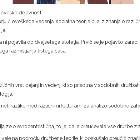
človeško dejavnost
u človeškega vedenja, socialna teorija pije iz znanja o različn
ja.
 ni pojavila do dvajsetega stoletja. Prvič se je pojavilo zaradi
ega razmišljanja tistega časa.
azličnih vrst dejanj in vedenj, ki so prisotna v sodobnih družba
logija.
eti razlike med različnimi kulturami za analizo sodobne zahodn
a zelo evrocentristična, to je, da je preučevala vse družbe z
je na področju družbene teorije, ki poskušajo preučiti značiln