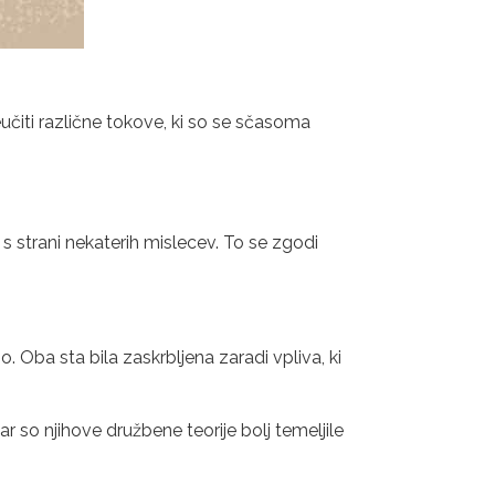
eučiti različne tokove, ki so se sčasoma
s strani nekaterih mislecev. To se zgodi
bo. Oba sta bila zaskrbljena zaradi vpliva, ki
ndar so njihove družbene teorije bolj temeljile