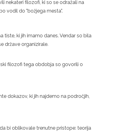
 nekateri filozofi, ki so se odražali na
a bo vodil do "božjega mesta".
a tiste, ki jih imamo danes. Vendar so bila
e države organizirale.
ki filozofi tega obdobja so govorili o
nte dokazov, ki jih najdemo na področjih,
da bi oblikovale trenutne pristope: teorija