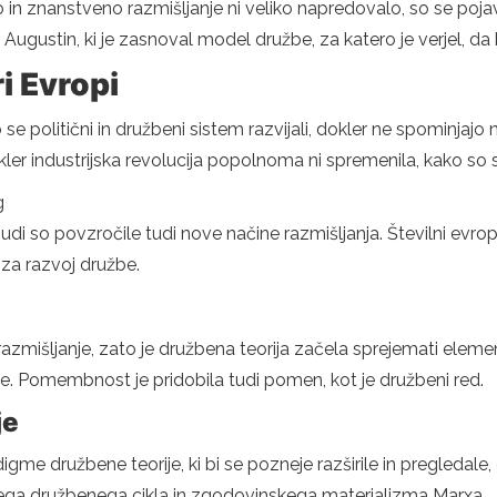
n znanstveno razmišljanje ni veliko napredovalo, so se pojavili
ti Augustin, ki je zasnoval model družbe, za katero je verjel, d
i Evropi
 politični in družbeni sistem razvijali, dokler ne spominjajo n
er industrijska revolucija popolnoma ni spremenila, kako so s
g
di so povzročile tudi nove načine razmišljanja. Številni evrops
za razvoj družbe.
azmišljanje, zato je družbena teorija začela sprejemati eleme
ije. Pomembnost je pridobila tudi pomen, kot je družbeni red.
je
gme družbene teorije, ki bi se pozneje razširile in pregledale, 
ega družbenega cikla in zgodovinskega materializma Marxa.