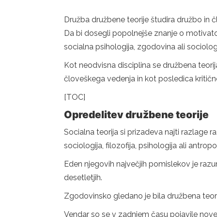
Družba družbene teorije študira družbo in 
Da bi dosegli popolnejše znanje o motivatorj
socialna psihologija, zgodovina ali sociologi
Kot neodvisna disciplina se družbena teorija
človeškega vedenja in kot posledica kritičn
[TOC]
Opredelitev družbene teorije
Socialna teorija si prizadeva najti razlage r
sociologija, filozofija, psihologija ali antropo
Eden njegovih največjih pomislekov je razum
desetletjih.
Zgodovinsko gledano je bila družbena teorij
Vendar so se v zadnjem času pojavile nove ve