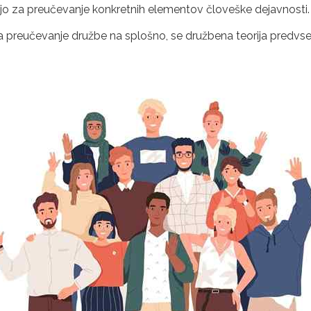
jajo za preučevanje konkretnih elementov človeške dejavnosti.
za preučevanje družbe na splošno, se družbena teorija predvsem