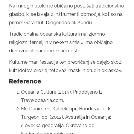
Na mnogih otokih je običajno poslušati tradicionalno
glasbo, ki se izvaja z inštrumenti območja, kot so na
primer Garamut, Didgeridoo ali Kundu.
Tradicionalna oceanska kultura ima izjemno
religiozni temelj in v nekem smislu ima običajno
duhovne ali čarobne značilnosti.
Kulturne manifestacije teh prepričanj se dajejo skozi
kult idolov, orožja, tetovaž, mask in drugih okraskov.
Reference
Oceania Culture (2015). Pridobljeno iz
Traveloceania.com.
Mc Daniel, m., Kalček, npr., Boudreau, d. In
Turgeon, do. (2012). Avstralija in Oceanija:
človeška geografija. Okrevano od
Nationalgeographic.org.