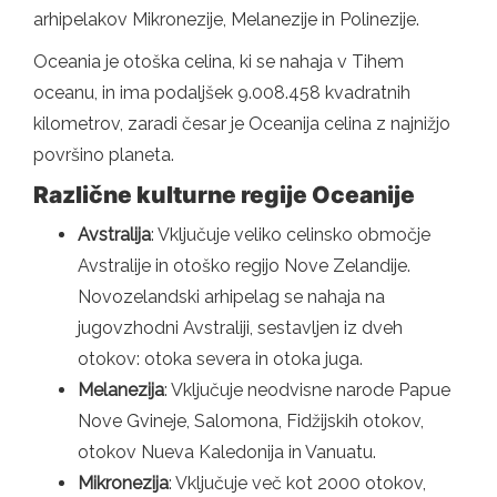
arhipelakov Mikronezije, Melanezije in Polinezije.
Oceania je otoška celina, ki se nahaja v Tihem
oceanu, in ima podaljšek 9.008.458 kvadratnih
kilometrov, zaradi česar je Oceanija celina z najnižjo
površino planeta.
Različne kulturne regije Oceanije
Avstralija
: Vključuje veliko celinsko območje
Avstralije in otoško regijo Nove Zelandije.
Novozelandski arhipelag se nahaja na
jugovzhodni Avstraliji, sestavljen iz dveh
otokov: otoka severa in otoka juga.
Melanezija
: Vključuje neodvisne narode Papue
Nove Gvineje, Salomona, Fidžijskih otokov,
otokov Nueva Kaledonija in Vanuatu.
Mikronezija
: Vključuje več kot 2000 otokov,