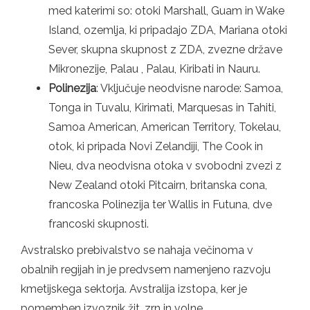
med katerimi so: otoki Marshall, Guam in Wake
Island, ozemlja, ki pripadajo ZDA, Mariana otoki
Sever, skupna skupnost z ZDA, zvezne države
Mikronezije, Palau , Palau, Kiribati in Nauru.
Polinezija
: Vključuje neodvisne narode: Samoa,
Tonga in Tuvalu, Kirimati, Marquesas in Tahiti,
Samoa American, American Territory, Tokelau,
otok, ki pripada Novi Zelandiji, The Cook in
Nieu, dva neodvisna otoka v svobodni zvezi z
New Zealand otoki Pitcairn, britanska cona,
francoska Polinezija ter Wallis in Futuna, dve
francoski skupnosti.
Avstralsko prebivalstvo se nahaja večinoma v
obalnih regijah in je predvsem namenjeno razvoju
kmetijskega sektorja. Avstralija izstopa, ker je
pomemben izvoznik žit, zrn in volne.