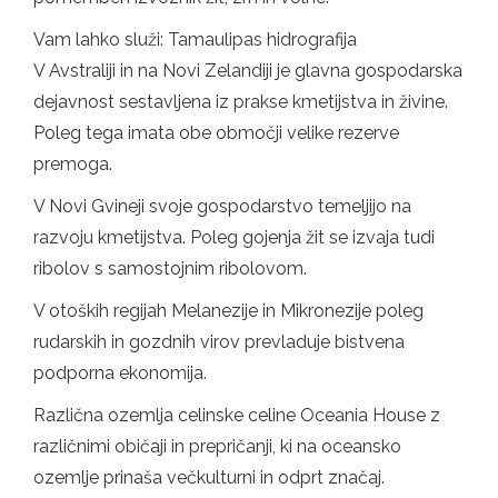
Vam lahko služi: Tamaulipas hidrografija
V Avstraliji in na Novi Zelandiji je glavna gospodarska
dejavnost sestavljena iz prakse kmetijstva in živine.
Poleg tega imata obe območji velike rezerve
premoga.
V Novi Gvineji svoje gospodarstvo temeljijo na
razvoju kmetijstva. Poleg gojenja žit se izvaja tudi
ribolov s samostojnim ribolovom.
V otoških regijah Melanezije in Mikronezije poleg
rudarskih in gozdnih virov prevladuje bistvena
podporna ekonomija.
Različna ozemlja celinske celine Oceania House z
različnimi običaji in prepričanji, ki na oceansko
ozemlje prinaša večkulturni in odprt značaj.