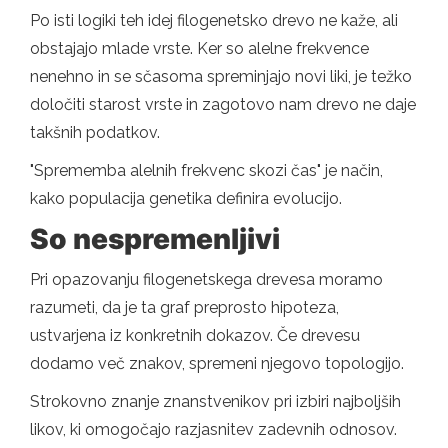
Po isti logiki teh idej filogenetsko drevo ne kaže, ali
obstajajo mlade vrste. Ker so alelne frekvence
nenehno in se sčasoma spreminjajo novi liki, je težko
določiti starost vrste in zagotovo nam drevo ne daje
takšnih podatkov.
"Sprememba alelnih frekvenc skozi čas" je način,
kako populacija genetika definira evolucijo.
So nespremenljivi
Pri opazovanju filogenetskega drevesa moramo
razumeti, da je ta graf preprosto hipoteza,
ustvarjena iz konkretnih dokazov. Če drevesu
dodamo več znakov, spremeni njegovo topologijo.
Strokovno znanje znanstvenikov pri izbiri najboljših
likov, ki omogočajo razjasnitev zadevnih odnosov.