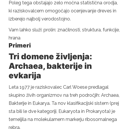
Poleg tega obstajajo zelo močna statistična orodja,
ki raziskovalcem omogočajo ocenjevanje dreves in
izberejo najbolj verodostojno.
Vam lahko služi: prolin: značilnosti, struktura, funkcije,
hrana
Primeri
Tri domene življenja:
Archaea, bakterije in
evkarija
Leta 1977 je raziskovalec Carl Woese predlagal
skupino živih organizmov na treh področjih: Archaea,
Bakterije in Eukarya. Ta nov klasifikacijski sistem (prej
sta bili le dve kategoriji, Eukaryota in Prokaryota) je
temeljila na molekularnem markerju ribosomalnega
rebra.