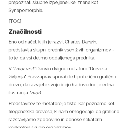
prepoznati skupne izpeljane like, znane kot
Synapomorphia.
[TOC]
Značilnosti
Eno od načel, ki jih je razvil Charles Darwin,
predstavlja skupni prednik vseh živih organizmov -
to je, da vsi delimo oddaljenega prednika.
V
"Izvor vrst"
Darwin dvigne metaforo "Drevesa
življenja". Pravzaprav uporabite hipotetično grafično
drevo, da razvijete svojo idejo (radovedno je edina
ilustracija
Izvor
).
Predstavitev te metafore je tisto, kar poznamo kot
filogenetska drevesa, ki nam omogočajo, da grafično
razstavljamo zgodovino in odnose nekaterih
konkretnih skupin organizmov.