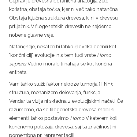
Čeprav je drevesna botanična analogija zelo
koristna, obstaja točka, kjer ni več tako natančna.
Obstaja ključna struktura drevesa, ki ni v drevesu:
prtljažnik. V filogenetskih drevesih ne najdemo
nobene glavne veje.
Natančneje, nekateri bi lahko človeka ocenili kot
"končni cilj" evolucije in s tem tudi vrste
Homo
sapiens
Vedno mora biti nahaja se kot končna
entiteta.
Vam lahko služi: faktor nekroze tumorja (TNF):
struktura, mehanizem delovanja, funkcija
Vendar ta vizija ni skladna z evolucijskimi načeli. Če
razumemo, da so filogenetska drevesa mobilni
elementi, lahko postavimo
Homo
V katerem koli
končnemu položaju drevesa, saj ta značilnost ni
pomembna pri reprezentaciji.