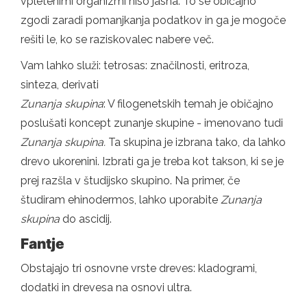
vpletenimi organizmi niso jasna. To se običajno
zgodi zaradi pomanjkanja podatkov in ga je mogoče
rešiti le, ko se raziskovalec nabere več.
Vam lahko služi: tetrosas: značilnosti, eritroza,
sinteza, derivati
Zunanja skupina
: V filogenetskih temah je običajno
poslušati koncept zunanje skupine - imenovano tudi
Zunanja skupina.
Ta skupina je izbrana tako, da lahko
drevo ukorenini. Izbrati ga je treba kot takson, ki se je
prej razšla v študijsko skupino. Na primer, če
študiram ehinodermos, lahko uporabite
Zunanja
skupina
do ascidij.
Fantje
Obstajajo tri osnovne vrste dreves: kladogrami,
dodatki in drevesa na osnovi ultra.