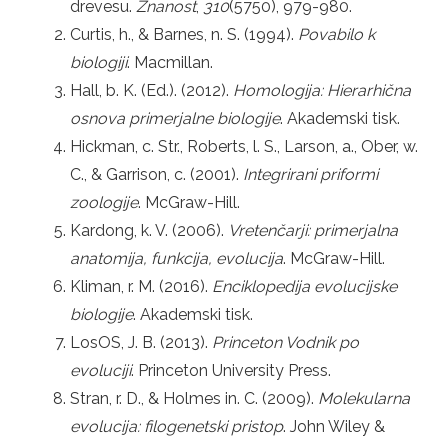
drevesu.
Znanost
,
310
(5750), 979-980.
Curtis, h., & Barnes, n. S. (1994).
Povabilo k
biologiji
. Macmillan.
Hall, b. K. (Ed.). (2012).
Homologija: Hierarhična
osnova primerjalne biologije
. Akademski tisk.
Hickman, c. Str., Roberts, l. S., Larson, a., Ober, w.
C., & Garrison, c. (2001).
Integrirani priformi
zoologije
. McGraw-Hill.
Kardong, k. V. (2006).
Vretenčarji: primerjalna
anatomija, funkcija, evolucija
. McGraw-Hill.
Kliman, r. M. (2016).
Enciklopedija evolucijske
biologije
. Akademski tisk.
LosOS, J. B. (2013).
Princeton Vodnik po
evoluciji
. Princeton University Press.
Stran, r. D., & Holmes in. C. (2009).
Molekularna
evolucija: filogenetski pristop
. John Wiley &