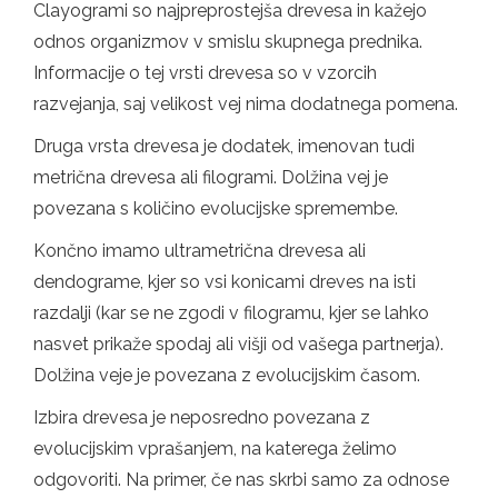
Clayogrami so najpreprostejša drevesa in kažejo
odnos organizmov v smislu skupnega prednika.
Informacije o tej vrsti drevesa so v vzorcih
razvejanja, saj velikost vej nima dodatnega pomena.
Druga vrsta drevesa je dodatek, imenovan tudi
metrična drevesa ali filogrami. Dolžina vej je
povezana s količino evolucijske spremembe.
Končno imamo ultrametrična drevesa ali
dendograme, kjer so vsi konicami dreves na isti
razdalji (kar se ne zgodi v filogramu, kjer se lahko
nasvet prikaže spodaj ali višji od vašega partnerja).
Dolžina veje je povezana z evolucijskim časom.
Izbira drevesa je neposredno povezana z
evolucijskim vprašanjem, na katerega želimo
odgovoriti. Na primer, če nas skrbi samo za odnose