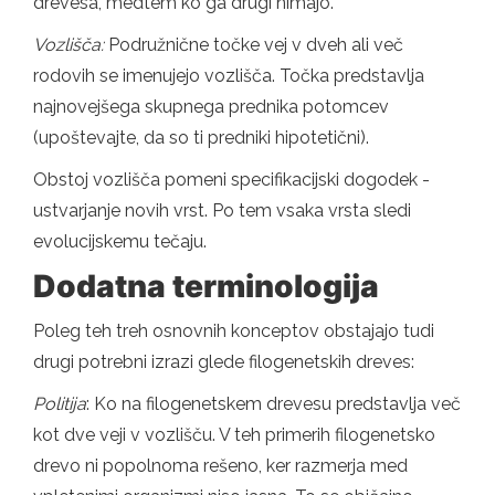
drevesa, medtem ko ga drugi nimajo.
Vozlišča:
Podružnične točke vej v dveh ali več
rodovih se imenujejo vozlišča. Točka predstavlja
najnovejšega skupnega prednika potomcev
(upoštevajte, da so ti predniki hipotetični).
Obstoj vozlišča pomeni specifikacijski dogodek -
ustvarjanje novih vrst. Po tem vsaka vrsta sledi
evolucijskemu tečaju.
Dodatna terminologija
Poleg teh treh osnovnih konceptov obstajajo tudi
drugi potrebni izrazi glede filogenetskih dreves:
Politija
: Ko na filogenetskem drevesu predstavlja več
kot dve veji v vozlišču. V teh primerih filogenetsko
drevo ni popolnoma rešeno, ker razmerja med