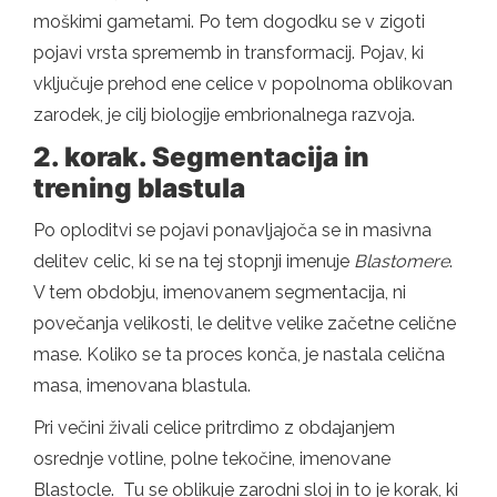
moškimi gametami. Po tem dogodku se v zigoti
pojavi vrsta sprememb in transformacij. Pojav, ki
vključuje prehod ene celice v popolnoma oblikovan
zarodek, je cilj biologije embrionalnega razvoja.
2. korak. Segmentacija in
trening blastula
Po oploditvi se pojavi ponavljajoča se in masivna
delitev celic, ki se na tej stopnji imenuje
Blastomere
.
V tem obdobju, imenovanem segmentacija, ni
povečanja velikosti, le delitve velike začetne celične
mase. Koliko se ta proces konča, je nastala celična
masa, imenovana blastula.
Pri večini živali celice pritrdimo z obdajanjem
osrednje votline, polne tekočine, imenovane
Blastocle. Tu se oblikuje zarodni sloj in to je korak, ki