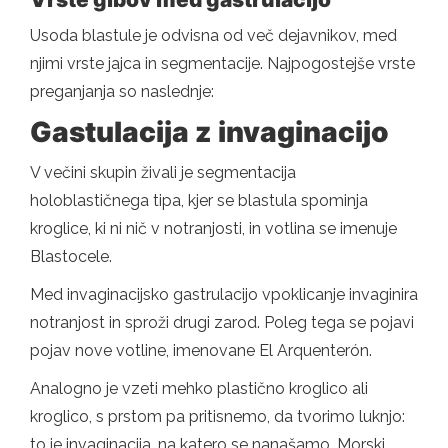
Usoda blastule je odvisna od več dejavnikov, med
njimi vrste jajca in segmentacije. Najpogostejše vrste
preganjanja so naslednje:
Gastulacija z invaginacijo
V večini skupin živali je segmentacija
holoblastičnega tipa, kjer se blastula spominja
kroglice, ki ni nič v notranjosti, in votlina se imenuje
Blastocele.
Med invaginacijsko gastrulacijo vpoklicanje invaginira
notranjost in sproži drugi zarod. Poleg tega se pojavi
pojav nove votline, imenovane El Arquenterón.
Analogno je vzeti mehko plastično kroglico ali
kroglico, s prstom pa pritisnemo, da tvorimo luknjo:
to je invaginacija, na katero se nanašamo. Morski