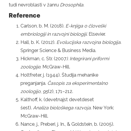
tudi nevroblasti v žanru
Drosophila.
Reference
Carlson, b. M. (2018).
E-knjiga o človeški
embriologiji in razvojni biologiji
. Elsevier.
Hall, b. K. (2012).
Evolucijska razvojna biologija
.
Springer Science & Business Media.
Hickman, c. Str. (2007
). Integrirani priformi
zoologije
. McGraw-Hill.
Holtfreter, j. (1944). Študija mehanike
preganjanja.
Časopis za eksperimentalno
zoologijo
,
95
(2), 171–212.
Kalthoff, k. (devetnajst devetdeset
šest).
Analiza biološkega razvoja
. New York:
McGraw-Hill.
Nance, j., Preberi, j. In., & Goldstein, b. (2005).