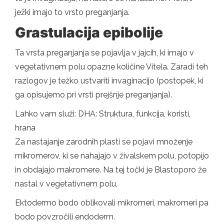
ježki imajo to vrsto preganjanja.
Grastulacija epibolije
Ta vrsta preganjanja se pojavlja v jajcih, ki imajo v
vegetativnem polu opazne količine Vitela. Zaradi teh
razlogov je težko ustvariti invaginacijo (postopek, ki
ga opisujemo pri vrsti prejšnje preganjanja).
Lahko vam služi: DHA: Struktura, funkcija, koristi,
hrana
Za nastajanje zarodnih plasti se pojavi množenje
mikromerov, ki se nahajajo v živalskem polu, potopijo
in obdajajo makromere. Na tej točki je Blastoporo že
nastal v vegetativnem polu,
Ektodermo bodo oblikovali mikromeri, makromeri pa
bodo povzročili endoderm.