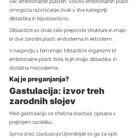
več embrionalnih plasteh. Število embrionalnih plasti
omogoča razvrščanje živali v dve kategoriji:
diblastika in tripoblastično.
Diblastični so živali zelo preproste strukture in imajo
le dve zarodni plasti: endoderma in ektoderm.
V nasprotju s tem imajo triblastični organizmi tri
embrionalne plasti: tiste, ki jih imajo diblastika, in
dodatna mezoderma.
Kaj je preganjanja?
Gastulacija: izvor treh
zarodnih slojev
Med gastrulacijo se sferična blastula, opisana v
prejšnjem razdelku.
Sprva izraz
Gastulacija
Uporabljali so ga za opis