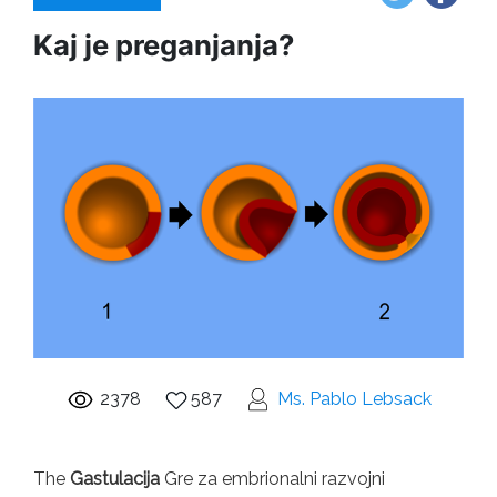
Kaj je preganjanja?
2378
587
Ms. Pablo Lebsack
The
Gastulacija
Gre za embrionalni razvojni