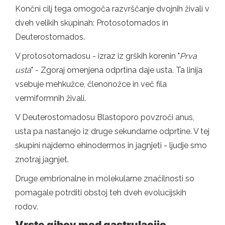
Končni cilj tega omogoča razvrščanje dvojnih živali v
dveh velikih skupinah: Protosotomados in
Deuterostomados.
V protosotomadosu - izraz iz grških korenin "
Prva
usta
" - Zgoraj omenjena odprtina daje usta. Ta linija
vsebuje mehkužce, členonožce in več fila
vermiformnih živali.
V Deuterostomadosu Blastoporo povzroči anus,
usta pa nastanejo iz druge sekundarne odprtine. V tej
skupini najdemo ehinodermos in jagnjeti - ljudje smo
znotraj jagnjet.
Druge embrionalne in molekularne značilnosti so
pomagale potrditi obstoj teh dveh evolucijskih
rodov.
Vrste gibov med gastrulacijo