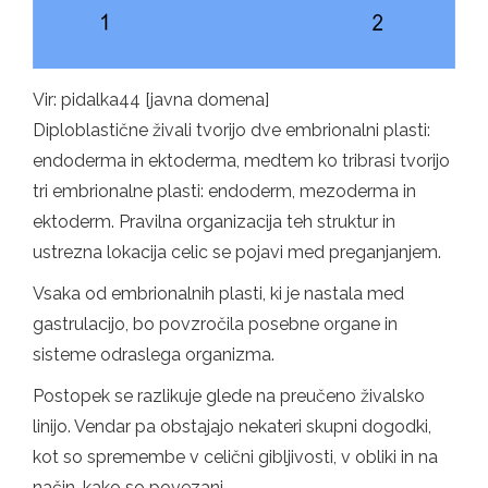
Vir: pidalka44 [javna domena]
Diploblastične živali tvorijo dve embrionalni plasti:
endoderma in ektoderma, medtem ko tribrasi tvorijo
tri embrionalne plasti: endoderm, mezoderma in
ektoderm. Pravilna organizacija teh struktur in
ustrezna lokacija celic se pojavi med preganjanjem.
Vsaka od embrionalnih plasti, ki je nastala med
gastrulacijo, bo povzročila posebne organe in
sisteme odraslega organizma.
Postopek se razlikuje glede na preučeno živalsko
linijo. Vendar pa obstajajo nekateri skupni dogodki,
kot so spremembe v celični gibljivosti, v obliki in na
način, kako so povezani.