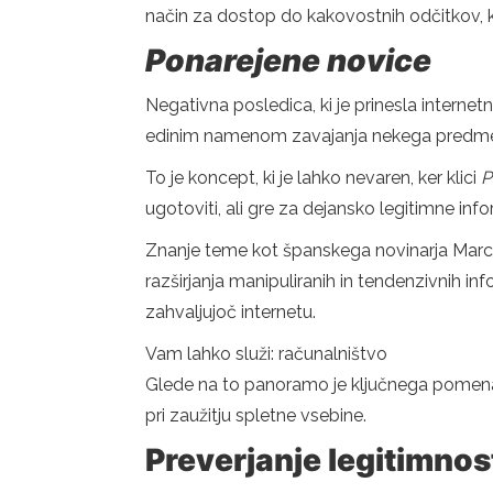
način za dostop do kakovostnih odčitkov, ki
Ponarejene novice
Negativna posledica, ki je prinesla interne
edinim namenom zavajanja nekega predmeta 
To je koncept, ki je lahko nevaren, ker klici
P
ugotoviti, ali gre za dejansko legitimne infor
Znanje teme kot španskega novinarja Marc
razširjanja manipuliranih in tendenzivnih info
zahvaljujoč internetu.
Vam lahko služi: računalništvo
Glede na to panoramo je ključnega pomena 
pri zaužitju spletne vsebine.
Preverjanje legitimnost