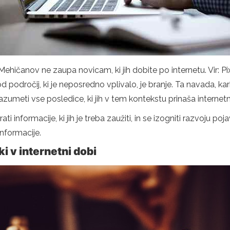
2 Mehičanov ne zaupa novicam, ki jih dobite po internetu. Vir: 
d področij, ki je neposredno vplivalo, je branje. Ta navada, kar
razumeti vse posledice, ki jih v tem kontekstu prinaša internet
irati informacije, ki jih je treba zaužiti, in se izogniti razvoju
nformacije.
ki v internetni dobi