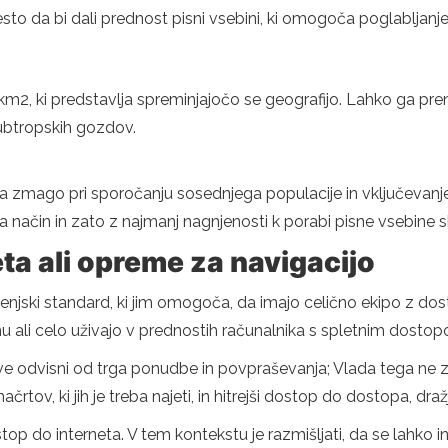
esto da bi dali prednost pisni vsebini, ki omogoča poglabljanje
km2, ki predstavlja spreminjajočo se geografijo. Lahko ga pren
subtropskih gozdov.
 za zmago pri sporočanju sosednjega populacije in vključeva
a način in zato z najmanj nagnjenosti k porabi pisne vsebine s
ta ali opreme za navigacijo
jenjski standard, ki jim omogoča, da imajo celično ekipo z do
mu ali celo uživajo v prednostih računalnika s spletnim dosto
tve odvisni od trga ponudbe in povpraševanja; Vlada tega ne z
rtov, ki jih je treba najeti, in hitrejši dostop do dostopa, dr
op do interneta. V tem kontekstu je razmišljati, da se lahko in