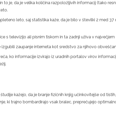
 to je, da je velika količina razpoložljivih informacij (tako re
teto.
eteno leto, saj statistika kaže, da je bilo v številki 2 med 37 
ce s televizijo ali pisnim tiskom in ta zadnji uživa v največjem
e izgubili zaupanje interneta kot sredstvo za njihovo obveščan
ča, ko informacije izvirajo iz uradnih portalov virov informacij
žij.
dije kažejo, da je branje fizičnih knjig učinkovitejše od tistih
otnje, ki trajno bombardirajo vsak bralec, preprečujejo optimaln