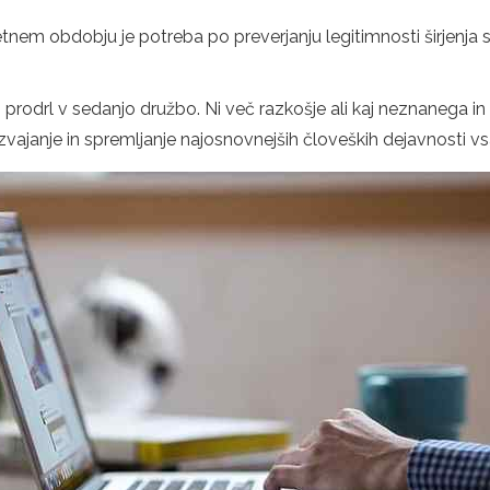
etnem obdobju je potreba po preverjanju legitimnosti širjenja 
rodrl v sedanjo družbo. Ni več razkošje ali kaj neznanega in s
ajanje in spremljanje najosnovnejših človeških dejavnosti vsa