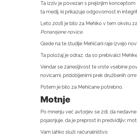
Ta izziv je povezan s prejšnjim konceptom in
ta medij, ki prikazuje odgovornost in integri
Leto 2018 je bilo za Mehiko v tem okviru zapl
Ponarejene novice
.
Glede na te študije Mehičani raje izvejo novi
Ta položaj je odraz, da so prebivalci Mehik
Vendar se zanesljivost te vrste vsebine pove
novicami, pridobljenimi prek družbenih omre
Potem je bilo za Mehičane potrebno.
Motnje
Po mnenju več avtorjev se zdi, da nedavne štu
pojasnjuje, da je preprost in predvidljiv: m
Vam lahko služi: računalništvo