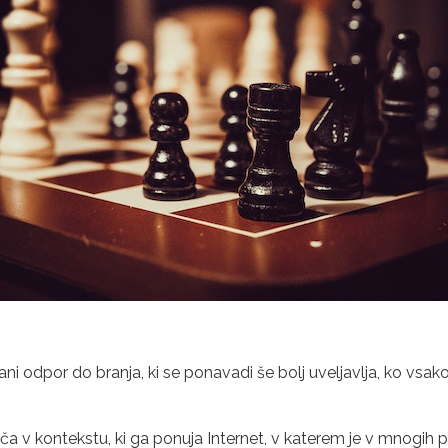
i odpor do branja, ki se ponavadi še bolj uveljavlja, ko vs
oveča v kontekstu, ki ga ponuja Internet, v katerem je v mnogih 