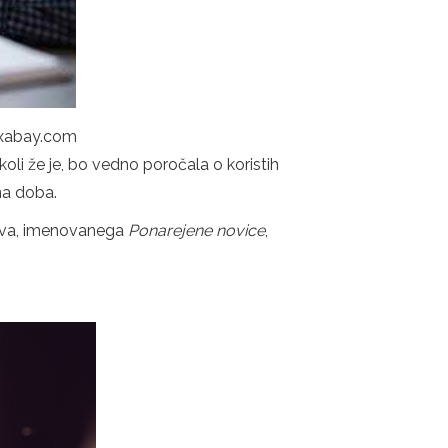
Pixabay.com
koli že je, bo vedno poročala o koristih
na doba.
 pojava, imenovanega
Ponarejene novice
,