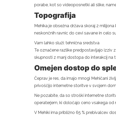
porabe, kot so videoposnetki ali slike, nam
Topografija
Mehika je obsežna država skoraj 2 milijona 
neskončnih ravnic do cevi savane in celo 
Vam lahko služi: tehnična sredstva
Te označene razlike predpostavljajo izziv
skupnosti z manj dostopa do interakcij na t
Omejen dostop do sple
Čeprav je res, da imajo mnogi Mehičani živl
privoščijo internetne storitve v svojem do
Ne pozabite, da so stroški internetne stori
operaterjem, ki določajo ceno vsakega od nač
V Mehiki ima približno 65 % prebivalcev dost