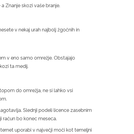
 a Znanje skozi vaše branje.
esete v nekaj urah najbolj žgočnih in
njem v eno samo omrežje. Obstajajo
kozi ta medij.
stopom do omrežja, ne si lahko vsi
pom.
agotavlja. Slednji podeli licence zasebnim
ažji račun bo konec meseca.
ternet uporabi v največji moči kot temeljni