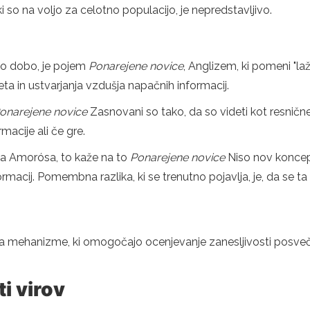
 so na voljo za celotno populacijo, je nepredstavljivo.
tno dobo, je pojem
Ponarejene novice
, Anglizem, ki pomeni "laž
in ustvarjanja vzdušja napačnih informacij.
onarejene novice
Zasnovani so tako, da so videti kot resnične
macije ali če gre.
a Amorósa, to kaže na to
Ponarejene novice
Niso nov koncept
rmacij. Pomembna razlika, ki se trenutno pojavlja, je, da se ta d
mehanizme, ki omogočajo ocenjevanje zanesljivosti posvečenih
i virov