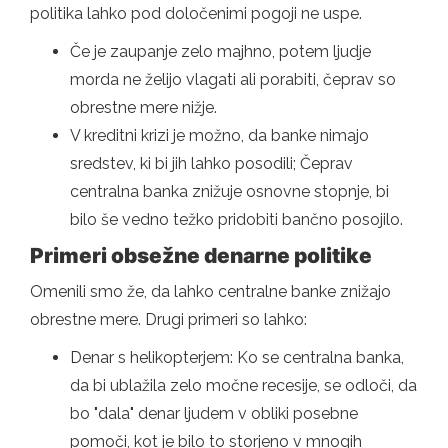
politika lahko pod določenimi pogoji ne uspe.
Če je zaupanje zelo majhno, potem ljudje
morda ne želijo vlagati ali porabiti, čeprav so
obrestne mere nižje.
V kreditni krizi je možno, da banke nimajo
sredstev, ki bi jih lahko posodili; Čeprav
centralna banka znižuje osnovne stopnje, bi
bilo še vedno težko pridobiti bančno posojilo.
Primeri obsežne denarne politike
Omenili smo že, da lahko centralne banke znižajo
obrestne mere. Drugi primeri so lahko:
Denar s helikopterjem: Ko se centralna banka,
da bi ublažila zelo močne recesije, se odloči, da
bo "dala" denar ljudem v obliki posebne
pomoči, kot je bilo to storjeno v mnogih