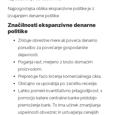
Najpogostejša oblika ekspanzivne politike je z
izvajanjem denarne politike.
Značilnosti ekspanzivne denarne
politike
Znižuje obrestne mere ali poveča denarno
ponudbo za povečanje gospodarske
dejavnosti.
Poganja rast, merjeno z bruto domačim
proizvodom.
Preprečuje fazo krčenja komercialnega cikla.
Običajno se uporablja po začetku recesije.
Lahko pomeni kvantitativno prilagodljivost, s
pomočjo katere centralne banke pridobijo
premoženje bank. To ima učinek zmanjšanja
uspešnosti obveznic in ustvarjanja cenejših