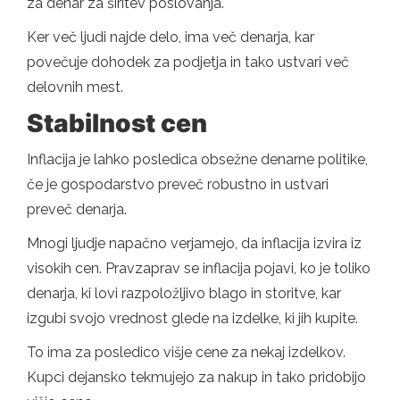
za denar za širitev poslovanja.
Ker več ljudi najde delo, ima več denarja, kar
povečuje dohodek za podjetja in tako ustvari več
delovnih mest.
Stabilnost cen
Inflacija je lahko posledica obsežne denarne politike,
če je gospodarstvo preveč robustno in ustvari
preveč denarja.
Mnogi ljudje napačno verjamejo, da inflacija izvira iz
visokih cen. Pravzaprav se inflacija pojavi, ko je toliko
denarja, ki lovi razpoložljivo blago in storitve, kar
izgubi svojo vrednost glede na izdelke, ki jih kupite.
To ima za posledico višje cene za nekaj izdelkov.
Kupci dejansko tekmujejo za nakup in tako pridobijo