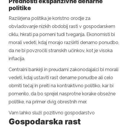
Prednosti ekspanzivne denarne
politike
Razširjena politika je koristno orodje za
obvladovanje nizkih obdobij rasti v gospodarskem
ciklu, hkrati pa pomeni tudi tveganja. Ekonomisti bi
morali vedeti, kdaj morajo razširiti denarno ponudbo,
da ne bi povzročili stranskih učinkov, kot je visoka
inflacija.
Centralni bankirji in preudarni zakonodajalci bi morali
vedeti, kdaj ustaviti rast denarne ponudbe ali celo
obrniti tečaj in preiti na kontraktivno politiko, kar bi
pomenilo, da bo sprejel nasprotne korake obsežne
politike, na primer dvig obrestnih mer.
Vam lahko služi: pozitivno gospodarstvo
Gospodarska rast