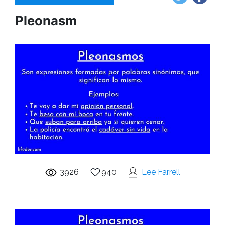
Pleonasm
3926
940
Lee Farrell