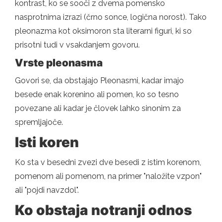
kontrast, ko se sooči z dvema pomensko
nasprotnima izrazi (črno sonce, logična norost). Tako
pleonazma kot oksimoron sta literarni figuri, ki so
prisotni tudi v vsakdanjem govoru.
Vrste pleonasma
Govori se, da obstajajo Pleonasmi, kadar imajo
besede enak korenino ali pomen, ko so tesno
povezane ali kadar je človek lahko sinonim za
spremljajoče.
Isti koren
Ko sta v besedni zvezi dve besedi z istim korenom,
pomenom ali pomenom, na primer "naložite vzpon"
ali "pojdi navzdol".
Ko obstaja notranji odnos