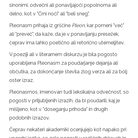
sinonimi, odvečni ali ponavljajoči popolnoma ali
delno, kot v "Črni noči" ali "beli sneg".
Pleonasm prihaja iz grščine
Pleon
, kar pomeni "več"
ali "preveč", da kaže, da je v ponavljanju presežek,
čeprav ima lahko poetično ali retorično utemeljitev.
V poeziji ali v literarnem diskurzu je bila pogosto
uporabljena Pleonasm za poudarjanje dejanja ali
občutka, za dokončanje števila zlog verza ali za bolj
oster izraz.
Pleonasmos, imenovan tudi leksikalna odvečnost, so
pogosti v priljubljenih izrazih, da bi poudarili, kaj je
mišljeno, kot v "doseganju prihoda" in drugih
podobnih izrazov.
Čeprav nekateri akademiki ocenjujejo kot napako pri