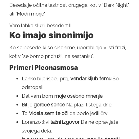
Beseda je očitna lastnost drugega, kot v "Dark Night"
ali "Modri ​​morje".
Vam lahko služi: besede z ll
Ko imajo sinonimijo
Ko se besede, ki so sinonime, uporabljajo v isti frazi,
kot v "se bomo pridružili na sestanku".
Primeri Pleonasmosa
Lahko bi prispeli prej,
vendar kljub temu
So
odstopali
Dal vam bom
moje osebno mnenje
.
Bil je
goreče sonce
Na plaži tistega dne.
To
Videla sem te oči
da bodo jedli črvi.
Lorenzo živi
lažni izgovor
Da ne opravljate
svojega dela.