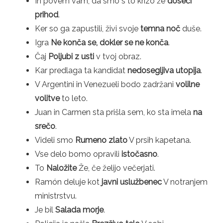
In povem vam, da smo s to krizo že
doseči
prihod
.
Ker so ga zapustili, živi svoje
temna noč
duše.
Igra
Ne konča se, dokler se ne konča
.
Čaj
Poljubi z usti
v tvoj obraz.
Kar predlaga ta kandidat
nedosegljiva utopija
.
V Argentini in Venezueli bodo zadržani
volilne
volitve
to leto.
Juan in Carmen sta prišla sem, ko sta imela
na
srečo
.
Videli smo
Rumeno zlato
V prsih kapetana.
Vse delo bomo opravili
istočasno
.
To
Naložite
Že, če želijo večerjati.
Ramón deluje kot
javni uslužbenec
V notranjem
ministrstvu.
Je bil
Salada morje
.