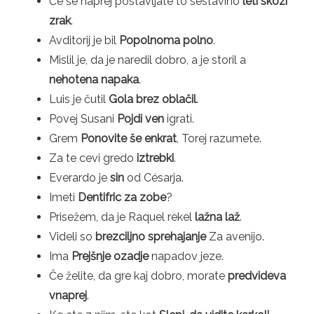
Če še naprej postavljate to sestavino
leti skozi
zrak
.
Avditorij je bil
Popolnoma polno
.
Mislil je, da je naredil dobro, a je storil a
nehotena napaka
.
Luis je čutil
Gola brez oblačil
.
Povej Susani
Pojdi ven
igrati.
Grem
Ponovite še enkrat
, Torej razumete.
Za te cevi gredo
iztrebki
.
Everardo je
sin
od Césarja.
Imeti
Dentifric za zobe
?
Prisežem, da je Raquel rekel
lažna laž
.
Videli so
brezciljno sprehajanje
Za avenijo.
Ima
Prejšnje ozadje
napadov jeze.
Če želite, da gre kaj dobro, morate
predvideva
vnaprej
.