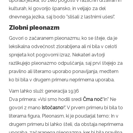
uporabi jezika, so zelo pogosti v različnih državah in
kulturah, ki govorijo špansko, in veljajo za del
dnevnega jezika, saj bodo "slišali z lastnimi ušesi".
Zlobni pleonazm
Govori o začaranem pleonazmu, ko se šteje, da je
leksikalna odvečnost zlorabljena ali ni bila v celoti
sprejeta kot pogovorni izraz. Nekateri avtorji
razlikujejo pleonazmo odpuščanja, saj prvi štejejo za
pravilno ali literarno uporabo ponavljanja, medtem
ko bi bila v drugem primeru neprimerna uporaba.
Vam lahko služi: generacija 1936
Dva primera: »Vsi smo hodili sredi
Črna noč
"In" Ne
govori z mano
istočasno
!". V prvem primeru bi bila to
literarna figura, Pleonasm, ki je poudarjal temo; In v
drugem primeru bi lahko šteli, da obstaja neprimerna
uporaba, začaranega pleonazma, ker bi bila pravilna