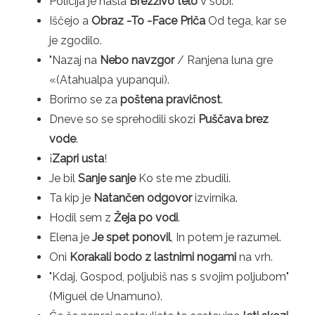
Policija je našla
Brezživo telo
V sobi.
Iščejo a
Obraz -To -Face Priča
Od tega, kar se
je zgodilo.
"Nazaj na
Nebo navzgor
/ Ranjena luna gre
«(Atahualpa yupanqui).
Borimo se za
poštena pravičnost
.
Dneve so se sprehodili skozi
Puščava brez
vode
.
¡
Zapri usta
!
Je bil
Sanje sanje
Ko ste me zbudili.
Ta kip je
Natančen odgovor
izvirnika.
Hodil sem z
Žeja po vodi
.
Elena je
Je spet ponovil
, In potem je razumel.
Oni
Korakali bodo z lastnimi nogami
na vrh.
"Kdaj, Gospod, poljubiš nas s svojim poljubom"
(Miguel de Unamuno).