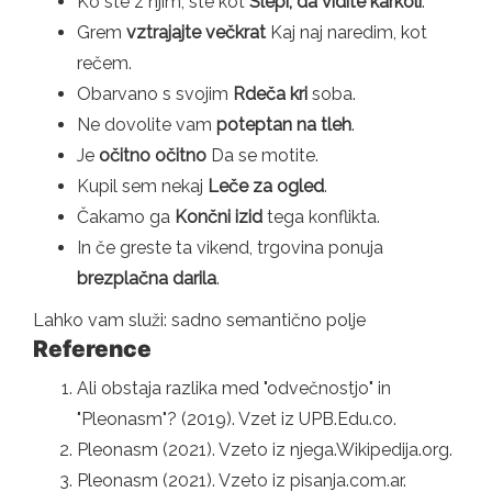
Ko ste z njim, ste kot
Slepi, da vidite karkoli
.
Grem
vztrajajte večkrat
Kaj naj naredim, kot
rečem.
Obarvano s svojim
Rdeča kri
soba.
Ne dovolite vam
poteptan na tleh
.
Je
očitno očitno
Da se motite.
Kupil sem nekaj
Leče za ogled
.
Čakamo ga
Končni izid
tega konflikta.
In če greste ta vikend, trgovina ponuja
brezplačna darila
.
Lahko vam služi: sadno semantično polje
Reference
Ali obstaja razlika med "odvečnostjo" in
"Pleonasm"? (2019). Vzet iz UPB.Edu.co.
Pleonasm (2021). Vzeto iz njega.Wikipedija.org.
Pleonasm (2021). Vzeto iz pisanja.com.ar.