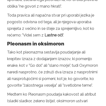
oblika "ne govori z mano hkrati".
Toda pravica ali napačna stvar pri uporabi jezika je
pogosto odvisna od tega, ali je njegova uporaba
sprejeta z večino in se šteje za sprejemljivo, kot ko
rečemo: "Videl sem z
Lastne oči
".
Pleonasm in oksimoron
Tako kot pleonazma sestavlja poudarjanje ali
krepitev izraza z dodajanjem izrazov, ki pomenijo
enake, kot v "Go dol" ali "slano morje", tudi Oxymoron
naredi nasprotno, če združi dva izraza z nasprotnimi
ali nasprotujočimi si pomeni, kot je, ko govorite, ko
govorite "žalostnega veselja" ali "svetlobne teme".
Medtem ko Pleonasm poudarja kakovost ali atribut
(sladki sladkor, zeleno listje), oksimoron ustvari