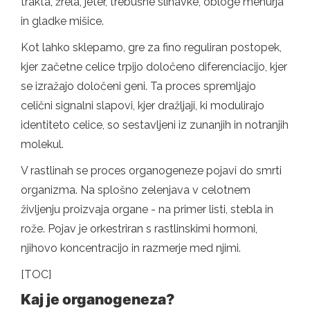
trakta, žrela, jeter, trebušne slinavke, obloge mehurja
in gladke mišice.
Kot lahko sklepamo, gre za fino reguliran postopek,
kjer začetne celice trpijo določeno diferenciacijo, kjer
se izražajo določeni geni. Ta proces spremljajo
celični signalni slapovi, kjer dražljaji, ki modulirajo
identiteto celice, so sestavljeni iz zunanjih in notranjih
molekul.
V rastlinah se proces organogeneze pojavi do smrti
organizma. Na splošno zelenjava v celotnem
življenju proizvaja organe - na primer listi, stebla in
rože. Pojav je orkestriran s rastlinskimi hormoni,
njihovo koncentracijo in razmerje med njimi.
[TOC]
Kaj je organogeneza?