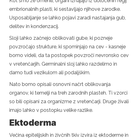
Kot smo že omenili, organi izhajajo iz določenih regij
embrionalnih plasti, ki sestavljajo njihove zarodke.
Usposabljanje se lahko pojavi zaradi nastajanja gub,
delitev in kondenzacij.
Sloji lahko začnejo oblikovati gube, ki pozneje
povzročajo strukture, ki spominjajo na cev - kasneje
bomo videli, da ta postopek povzroči nevronsko cev
v vretenčarjih. Germinalni sloj lahko razdelimo in
damo tudi vezikulom ali podaljškim.
Nato bomo opisali osnovni načrt oblikovanja
organov, ki temelji na treh zarodnih plasteh. Ti vzorci
so bili opisani za organizme z vretenčarji. Druge živali
imajo lahko v postopku velike razlike.
Ektoderma
Večina epitelijskih in živčnih tkiv izvira iz ektoderme in