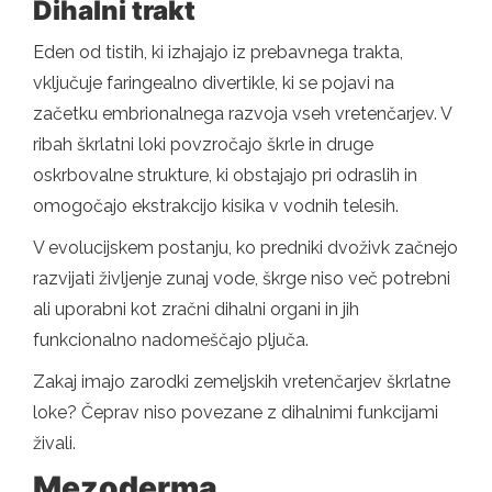
Dihalni trakt
Eden od tistih, ki izhajajo iz prebavnega trakta,
vključuje faringealno divertikle, ki se pojavi na
začetku embrionalnega razvoja vseh vretenčarjev. V
ribah škrlatni loki povzročajo škrle in druge
oskrbovalne strukture, ki obstajajo pri odraslih in
omogočajo ekstrakcijo kisika v vodnih telesih.
V evolucijskem postanju, ko predniki dvoživk začnejo
razvijati življenje zunaj vode, škrge niso več potrebni
ali uporabni kot zračni dihalni organi in jih
funkcionalno nadomeščajo pljuča.
Zakaj imajo zarodki zemeljskih vretenčarjev škrlatne
loke? Čeprav niso povezane z dihalnimi funkcijami
živali.
Mezoderma