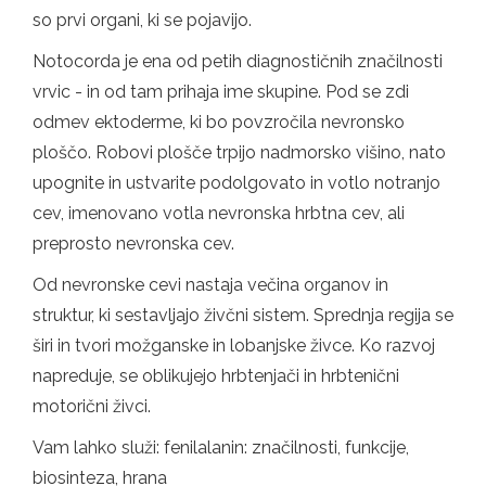
so prvi organi, ki se pojavijo.
Notocorda je ena od petih diagnostičnih značilnosti
vrvic - in od tam prihaja ime skupine. Pod se zdi
odmev ektoderme, ki bo povzročila nevronsko
ploščo. Robovi plošče trpijo nadmorsko višino, nato
upognite in ustvarite podolgovato in votlo notranjo
cev, imenovano votla nevronska hrbtna cev, ali
preprosto nevronska cev.
Od nevronske cevi nastaja večina organov in
struktur, ki sestavljajo živčni sistem. Sprednja regija se
širi in tvori možganske in lobanjske živce. Ko razvoj
napreduje, se oblikujejo hrbtenjači in hrbtenični
motorični živci.
Vam lahko služi: fenilalanin: značilnosti, funkcije,
biosinteza, hrana