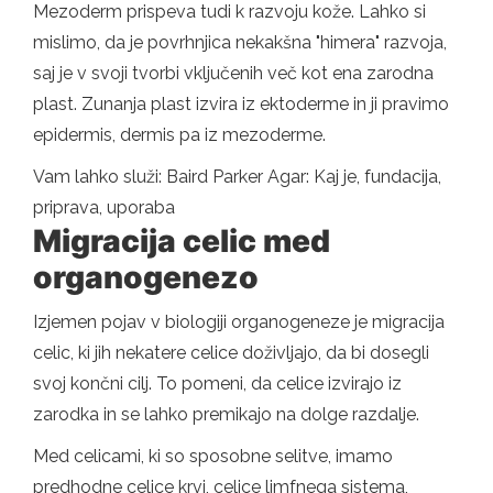
Mezoderm prispeva tudi k razvoju kože. Lahko si
mislimo, da je povrhnjica nekakšna "himera" razvoja,
saj je v svoji tvorbi vključenih več kot ena zarodna
plast. Zunanja plast izvira iz ektoderme in ji pravimo
epidermis, dermis pa iz mezoderme.
Vam lahko služi: Baird Parker Agar: Kaj je, fundacija,
priprava, uporaba
Migracija celic med
organogenezo
Izjemen pojav v biologiji organogeneze je migracija
celic, ki jih nekatere celice doživljajo, da bi dosegli
svoj končni cilj. To pomeni, da celice izvirajo iz
zarodka in se lahko premikajo na dolge razdalje.
Med celicami, ki so sposobne selitve, imamo
predhodne celice krvi, celice limfnega sistema,