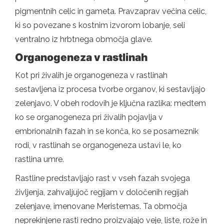
pigmentnih celic in gameta. Pravzaprav večina celic,
ki so povezane s kostnim izvorom lobanje, seli
ventralno iz hrbtnega območja glave.
Organogeneza v rastlinah
Kot pri živalih je organogeneza v rastlinah
sestavljena iz procesa tvorbe organov, ki sestavljajo
zelenjavo. V obeh rodovih je ključna razlika: medtem
ko se organogeneza pri živalih pojavlja v
embrionalnih fazah in se konča, ko se posameznik
rodi, v rastlinah se organogeneza ustavi le, ko
rastlina umre.
Rastline predstavljajo rast v vseh fazah svojega
življenja, zahvaljujoč regijam v določenih regijah
zelenjave, imenovane Meristemas. Ta območja
neprekinjene rasti redno proizvajajo veje, liste, rože in