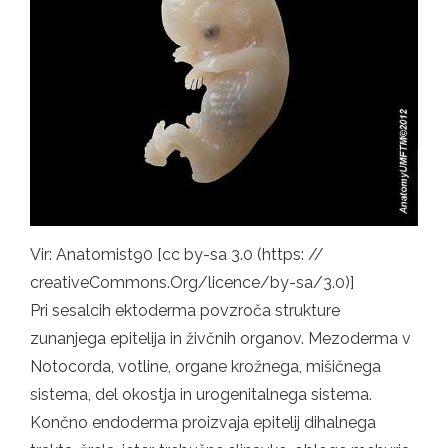
Vir: Anatomist90 [cc by-sa 3.0 (https: //
creativeCommons.Org/licence/by-sa/3.0)]
Pri sesalcih ektoderma povzroča strukture
zunanjega epitelija in živčnih organov. Mezoderma v
Notocorda, votline, organe krožnega, mišičnega
sistema, del okostja in urogenitalnega sistema.
Končno endoderma proizvaja epitelij dihalnega