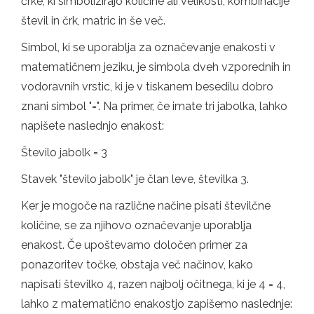
črke, ki simbolizirajo količine ali velikosti, kombinacije
števil in črk, matric in še več.
Simbol, ki se uporablja za označevanje enakosti v
matematičnem jeziku, je simbola dveh vzporednih in
vodoravnih vrstic, ki je v tiskanem besedilu dobro
znani simbol "=". Na primer, če imate tri jabolka, lahko
napišete naslednjo enakost:
Število jabolk = 3
Stavek "število jabolk" je član leve, številka 3.
Ker je mogoče na različne načine pisati številčne
količine, se za njihovo označevanje uporablja
enakost. Če upoštevamo določen primer za
ponazoritev točke, obstaja več načinov, kako
napisati številko 4, razen najbolj očitnega, ki je 4 = 4,
lahko z matematično enakostjo zapišemo naslednje: