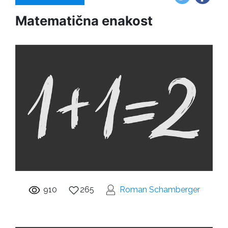
Matematična enakost
910
265
Roman Schamberger