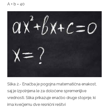
A + b = 40
Slika 2.- Enačba je pogojna matematična enakost,
saj je izpolnjena le za določene spremenljive
vrednosti. Slika prikazuje enačbo druge stopnje, ki
ima kvečjemu dve resnični rešitvi