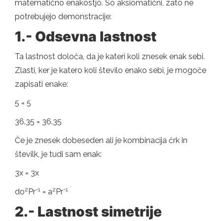
matematično enakostjo. So aksiomatični, zato ne
potrebujejo demonstracije:
1.- Odsevna lastnost
Ta lastnost določa, da je kateri koli znesek enak sebi.
Zlasti, ker je katero koli število enako sebi, je mogoče
zapisati enake:
5 = 5
36.35 = 36.35
Če je znesek dobeseden ali je kombinacija črk in
številk, je tudi sam enak:
3x = 3x
2
-1
2
-1
do
Pr
= a
Pr
2.- Lastnost simetrije