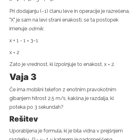
Pri dodajanju (−1) članu leve in operacije je razrešena,
"X" je sam na levi strani enakosti, se ta postopek
imenuje
odmik
:
x + 1 - 1 = 3−1
x = 2
Zato je vrednost, ki izpolnjuje to enakost, x = 2.
Vaja 3
Če ima mobilni telefon z enotnim pravokotnim
gibanjem hitrost 2.5 m/s, kakšna je razdalja, ki
poteka po 3 sekundah?
Rešitev
Uporabljena je formula, ki je bila vidna v prejšnjem
razdelku,
D = v ∙ t,
v katerem je nadomeščena