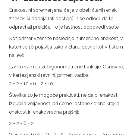
Enakost ni spremenjena, če je v obeh članih enak
znesek, ki dodaja (ali odšteje) in se odloči, da to
odpravi ali prekliče. To je lastnost odpovedi vsote.
Kot primer vzemite naslednjo numerično enakost, v
kateri se 10 pojavlja tako v članu desne kot v tistem
na levi:
Lahko vam služi: trigonometrične funkcije: Osnovne,
v kartezijanski ravnini, primeri, vadba
2 + 2 + 10 = 6 - 2 + 10
Številka 10 je mogoče preklicati, ne da bi enakost
izgubila veljavnost, pri čemer ostane še ena krajša
enakost in enakovredna prejšnji:
2 + 2 = 6 - 2
V enakosti (10 ÷ 2) - 3 = 5 - 3 celo število - 3 spada v