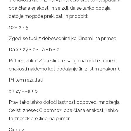
oba člana enakosti in se zdi, da se lahko dodaja,
zato je mogoče preklicati in pridobiti:
10 ÷ 2 = 5
Zgodi se tudi z dobesednimi količinami, na primer:
Da x + 2y + z = −a + b + z
Potem lahko "z" prekličete, saj ga na obeh straneh
enakosti najdemo kot dodajanje (in z istim znakom).
Pri tem rezultati:
x + 2y = −a + b
Prav tako lahko določi lastnost odpovedi množenja.
Če isti znesek C pomnoži oba člana enakosti, lahko
ta znesek prekliče, na primer:
Cx = cy