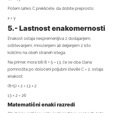
Potem lahko C prekličete, da dobite preprosto:
x = y
5.- Lastnost enakomernosti
Enakost ostaja nespremenljiva z dodajanjem,
odštevanjem, množenjem ali deljenjem z isto
količino na obeh straneh istega.
Na primer, mora biti 8 + 5 = 13, če se oba člana
pomnožita po določeni poljubni številki C = 2, ostaja
enakost:
(8+5) × 2 = 13 × 2
13 × 2 = 26
Matematični enaki razredi