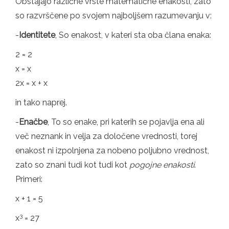
Obstajajo različne vrste matematične enakosti, zato
so razvrščene po svojem najboljšem razumevanju v:
-
Identitete
, So enakost, v kateri sta oba člana enaka:
2 = 2
x = x
2x = x + x
in tako naprej.
-
Enačbe
, To so enake, pri katerih se pojavlja ena ali
več neznank in velja za določene vrednosti, torej
enakost ni izpolnjena za nobeno poljubno vrednost,
zato so znani tudi kot tudi kot
pogojne enakosti
.
Primeri:
x + 1 = 5
3
x
= 27