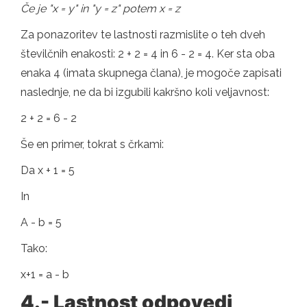
Če je "x = y" in "y = z" potem x = z
Za ponazoritev te lastnosti razmislite o teh dveh
številčnih enakosti: 2 + 2 = 4 in 6 - 2 = 4. Ker sta oba
enaka 4 (imata skupnega člana), je mogoče zapisati
naslednje, ne da bi izgubili kakršno koli veljavnost:
2 + 2 = 6 - 2
Še en primer, tokrat s črkami:
Da x + 1 = 5
In
A - b = 5
Tako:
x+1 = a - b
4.- Lastnost odpovedi