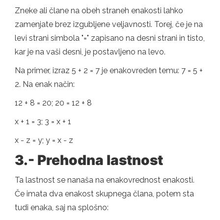
Zneke ali člane na obeh straneh enakosti lahko
zamenjate brez izgubljene veljavnosti. Torej, če je na
levi strani simbola "=" zapisano na desni strani in tisto,
kar je na vaši desni, je postavljeno na levo.
Na primer, izraz 5 + 2 = 7 je enakovreden temu: 7 = 5 +
2. Na enak način:
12 + 8 = 20; 20 = 12 + 8
x + 1 = 3; 3 = x + 1
x - z = y; y = x - z
3.- Prehodna lastnost
Ta lastnost se nanaša na enakovrednost enakosti.
Če imata dva enakost skupnega člana, potem sta
tudi enaka, saj na splošno: