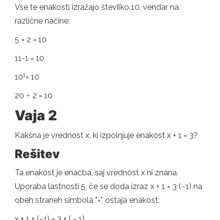
Vse te enakosti izražajo številko 10, vendar na
različne načine:
5 × 2 = 10
11-1 = 10
1
10
= 10
20 ÷ 2 = 10
Vaja 2
Kakšna je vrednost x, ki izpolnjuje enakost x + 1 = 3?
Rešitev
Ta enakost je enačba, saj vrednost x ni znana.
Uporaba lastnosti 5, če se doda izraz x + 1 = 3 (−1) na
obeh straneh simbola "=", ostaja enakost:
x + 1 + (−1) = 3 + ( - 1)