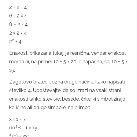
2 + 2 = 4
6 - 2 = 4
8 ÷ 2 = 4
2 × 2 = 4
2
2
= 4
Enakost, prikazana tukaj, je resnična, vendar enakost
morda ni, na primer 10 + 5 = 20 je napačna, saj 10 + 5 =
15.
Zagotovo bralec pozna druge načine, kako napisati
številko 4. Upoštevajte, da so izrazi na vsaki strani
enakosti lahko številke, besede, črke, ki simbolizirajo
količine ali druge simbole, na primer:
x + 1 = 7
2
do
B - 1 = xy
2
f (x) = 2x