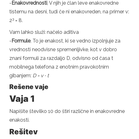
-
Enakovrednosti
, V njih je član leve enakovredne
tistemu na desni, tudi če ni enakovreden, na primer v:
3
2
= 8.
Vam lahko služi: načelo aditiva
-
Formule
, To je enakost, ki se vedno izpolnjuje za
vrednosti neodvisne spremenljivke, kot v dobro
znani formuli za razdaljo D, odvisno od časa t
mobilnega telefona z enotnim pravokotnim
gibanjem:
D = v ∙ t
Rešene vaje
Vaja 1
Napišite številko 10 do štiri različne in enakovredne
enakosti.
Rešitev