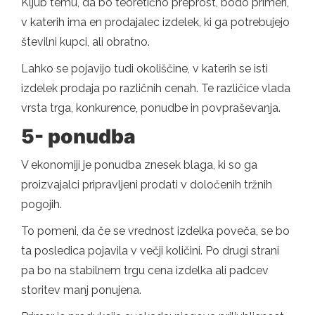
Kljub temu, da bo teoretično preprost, bodo primeri,
v katerih ima en prodajalec izdelek, ki ga potrebujejo
številni kupci, ali obratno.
Lahko se pojavijo tudi okoliščine, v katerih se isti
izdelek prodaja po različnih cenah. Te različice vlada
vrsta trga, konkurence, ponudbe in povpraševanja.
5- ponudba
V ekonomiji je ponudba znesek blaga, ki so ga
proizvajalci pripravljeni prodati v določenih tržnih
pogojih.
To pomeni, da če se vrednost izdelka poveča, se bo
ta posledica pojavila v večji količini. Po drugi strani
pa bo na stabilnem trgu cena izdelka ali padcev
storitev manj ponujena.