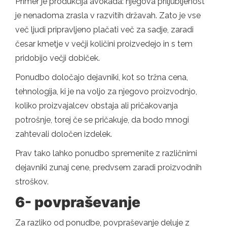
Primer je produkcija avokada: njegova priljubljenost
je nenadoma zrasla v razvitih državah. Zato je vse
več ljudi pripravljeno plačati več za sadje, zaradi
česar kmetje v večji količini proizvedejo in s tem
pridobijo večji dobiček.
Ponudbo določajo dejavniki, kot so tržna cena,
tehnologija, ki je na voljo za njegovo proizvodnjo,
koliko proizvajalcev obstaja ali pričakovanja
potrošnje, torej če se pričakuje, da bodo mnogi
zahtevali določen izdelek.
Prav tako lahko ponudbo spremenite z različnimi
dejavniki zunaj cene, predvsem zaradi proizvodnih
stroškov.
6- povpraševanje
Za razliko od ponudbe, povpraševanje deluje z