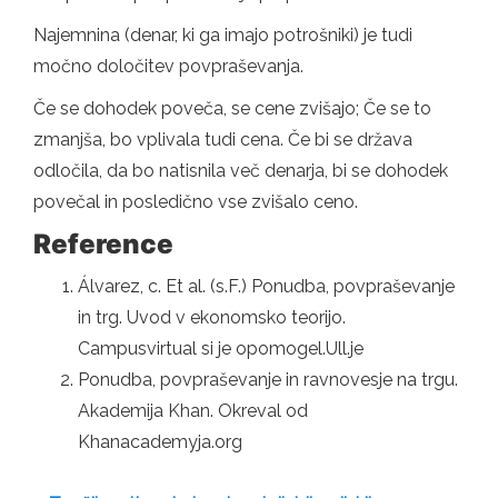
Najemnina (denar, ki ga imajo potrošniki) je tudi
močno določitev povpraševanja.
Če se dohodek poveča, se cene zvišajo; Če se to
zmanjša, bo vplivala tudi cena. Če bi se država
odločila, da bo natisnila več denarja, bi se dohodek
povečal in posledično vse zvišalo ceno.
Reference
Álvarez, c. Et al. (s.F.) Ponudba, povpraševanje
in trg. Uvod v ekonomsko teorijo.
Campusvirtual si je opomogel.Ull.je
Ponudba, povpraševanje in ravnovesje na trgu.
Akademija Khan. Okreval od
Khanacademyja.org