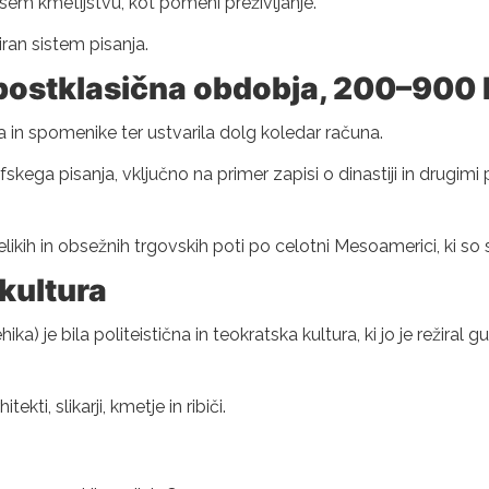
vsem kmetijstvu, kot pomeni preživljanje.
ran sistem pisanja.
 postklasična obdobja, 200–900 
a in spomenike ter ustvarila dolg koledar računa.
skega pisanja, vključno na primer zapisi o dinastiji in drugimi 
 velikih in obsežnih trgovskih poti po celotni Mesoamerici, ki s
kultura
je bila politeistična in teokratska kultura, ki jo je režiral g
ekti, slikarji, kmetje in ribiči.