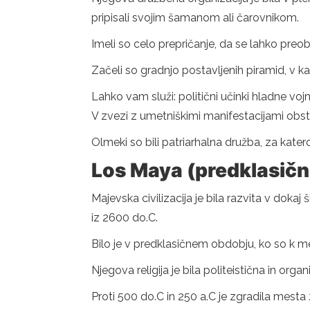
pripisali svojim šamanom ali čarovnikom.
Imeli so celo prepričanje, da se lahko preob
Začeli so gradnjo postavljenih piramid, v ka
Lahko vam služi: politični učinki hladne voj
V zvezi z umetniškimi manifestacijami obsta
Olmeki so bili patriarhalna družba, za katero 
Los Maya (predklasičn
Majevska civilizacija je bila razvita v doka
iz 2600 do.C.
Bilo je v predklasičnem obdobju, ko so k me
Njegova religija je bila politeistična in organ
Proti 500 do.C in 250 a.C je zgradila mesta z