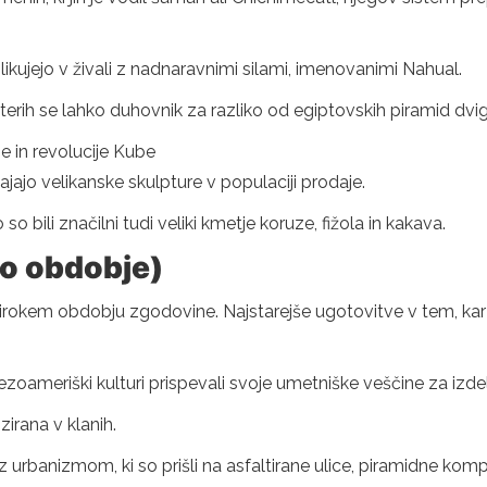
likujejo v živali z nadnaravnimi silami, imenovanimi Nahual.
terih se lahko duhovnik za razliko od egiptovskih piramid dvig
ne in revolucije Kube
jajo velikanske skulpture v populaciji prodaje.
so bili značilni tudi veliki kmetje koruze, fižola in kakava.
o obdobje)
j širokem obdobju zgodovine. Najstarejše ugotovitve v tem, kar
zoameriški kulturi prispevali svoje umetniške veščine za izdela
izirana v klanih.
 urbanizmom, ki so prišli na asfaltirane ulice, piramidne komple