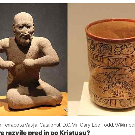
 Terracota Vasija, Calakmul, D.C. Vir: Gary Lee Todd, Wiki
 razvile pred in po Kristusu?