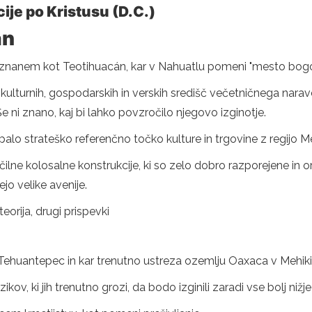
ije po Kristusu (D.C.)
an
, znanem kot Teotihuacán, kar v Nahuatlu pomeni "mesto bogov"
ičnih, kulturnih, gospodarskih in verskih središč večetničnega
Še ni znano, kaj bi lahko povzročilo njegovo izginotje.
palo strateško referenčno točko kulture in trgovine z regijo 
čilne kolosalne konstrukcije, ki so zelo dobro razporejene in 
ejo velike avenije.
eorija, drugi prispevki
hmus Tehuantepec in kar trenutno ustreza ozemlju Oaxaca v Mehiki
ikov, ki jih trenutno grozi, da bodo izginili zaradi vse bolj nižj