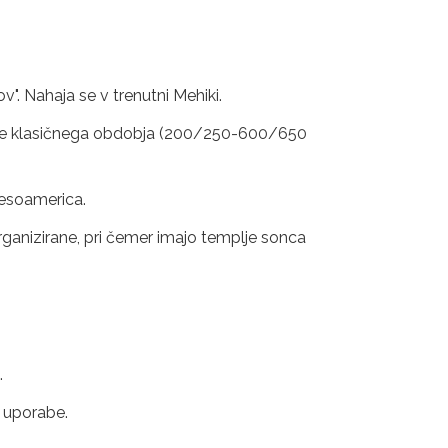
. Nahaja se v trenutni Mehiki.
 narave klasičnega obdobja (200/250-600/650
Mesoamerica.
organizirane, pri čemer imajo templje sonca
.
e uporabe.