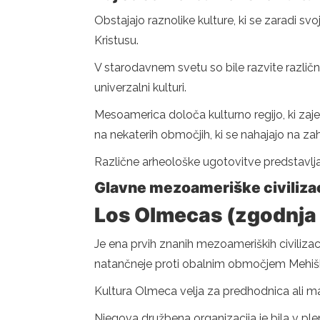
Obstajajo raznolike kulture, ki se zaradi sv
Kristusu.
V starodavnem svetu so bile razvite različne 
univerzalni kulturi.
Mesoamerica določa kulturno regijo, ki zaje
na nekaterih območjih, ki se nahajajo na z
Različne arheološke ugotovitve predstavljaj
Glavne mezoameriške civilizac
Los Olmecas (zgodnja 
Je ena prvih znanih mezoameriških civilizacij,
natančneje proti obalnim območjem Mehišk
Kultura Olmeca velja za predhodnica ali ma
Njegova družbena organizacija je bila v ple