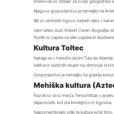
Imenovali so "oblaki" za svojo geografsko l
Njegovo gospodarstvo je temeljilo na kmetijs
Bili so obrtniški trgovci, katerih delo v kam
Vam lahko služi: Robert Owen: Biografija, ide
Pustili so zapise na sliki vojaške in družb
Kultura Toltec
Nahaja se v trenutni občini Tula de Allende
selitve iz različnih skupin na območje, ki b
Gospodarstvo je temeljilo na gojenju koruze, 
Mehiška kultura (Azte
Razvili so se iz mesta Tenochtitlán v jezeru 
dejavnostih, kot sta kmetijstvo in trgovina.
Najpomembnejši vidik te kulture je bil tisto, ka