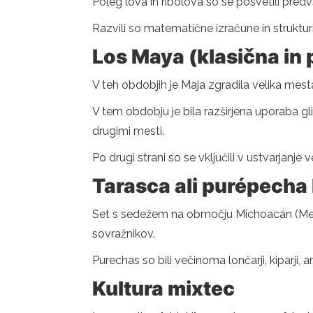
Poleg lova in ribolova so se posvetili pred
Razvili so matematične izračune in strukturi
Los Maya (klasična in
V teh obdobjih je Maja zgradila velika mest
V tem obdobju je bila razširjena uporaba glif
drugimi mesti.
Po drugi strani so se vključili v ustvarjanje
Tarasca ali purépecha 
Set s sedežem na območju Michoacán (Mehika) 
sovražnikov.
Purechas so bili večinoma lončarji, kiparji, arhit
Kultura mixtec