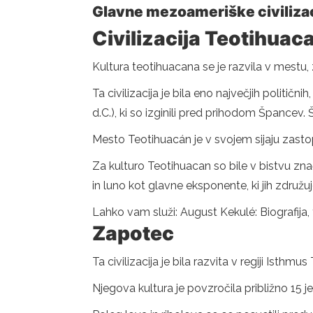
Glavne mezoameriške civilizac
Civilizacija Teotihuac
Kultura teotihuacana se je razvila v mestu
Ta civilizacija je bila eno največjih polit
d.C.), ki so izginili pred prihodom Špancev. 
Mesto Teotihuacán je v svojem sijaju zasto
Za kulturo Teotihuacan so bile v bistvu zna
in luno kot glavne eksponente, ki jih združuj
Lahko vam služi: August Kekulé: Biografija, t
Zapotec
Ta civilizacija je bila razvita v regiji Ist
Njegova kultura je povzročila približno 15 jez