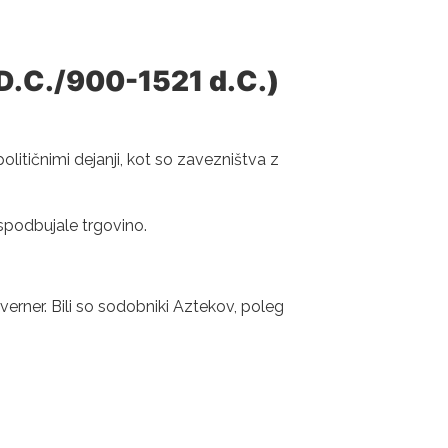
D.C./900-1521 d.C.)
političnimi dejanji, kot so zavezništva z
o spodbujale trgovino.
uverner. Bili so sodobniki Aztekov, poleg