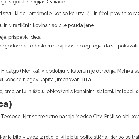
ego v gorskih regijah Oaxace.
tvu, ki goji predmete, kot so koruza, čili in fižol, prav tako r
nu in v različnih kovinah so bile poudarjene.
je, prispevki, dela
ene zgodovine, rodoslovnih zapisov, poleg tega, da so pokazali
, Hidalgo (Mehika), v obdobju, v katerem je osrednja Mehika š
i bil končno njegov kapital, imenovan Tula.
amarantu in fižolu, obkroženi s kanalnimi sistemi. Izstopali so 
ca)
Texcoco, kjer se trenutno nahaja Mexico City. Prišli so oblikovati
r je bilo v zvezi z religijo, ki je bila politeistična, kjer so se t