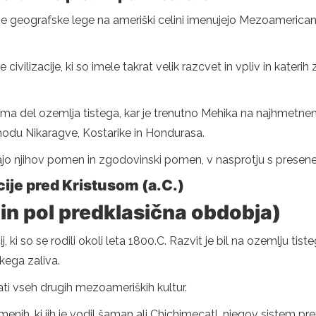
oje geografske lege na ameriški celini imenujejo Mezoamericanas
civilizacije, ki so imele takrat velik razcvet in vpliv in kater
ma del ozemlja tistega, kar je trenutno Mehika na najhmetnemu
ahodu Nikaragve, Kostarike in Hondurasa.
o njihov pomen in zgodovinski pomen, v nasprotju s presenetlj
ije pred Kristusom (a.C.)
in pol predklasična obdobja)
 ki so se rodili okoli leta 1800.C. Razvit je bil na ozemlju tist
ega zaliva.
ti vseh drugih mezoameriških kultur.
menih, ki jih je vodil šaman ali Chichimecatl, njegov sistem 