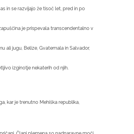
 in se razvijajo že tisoč let, pred in po
ih zapuščina je prispevala transcendentalno v
 ali jugu, Belize, Gvatemala in Salvador,
ivo izginotje nekaterih od njih.
ega, kar je trenutno Mehiška republika,
prepričanj. Člani plemena so nadnaravne moči