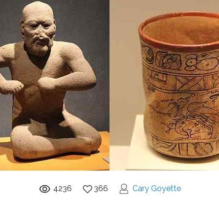
4236
366
Cary Goyette