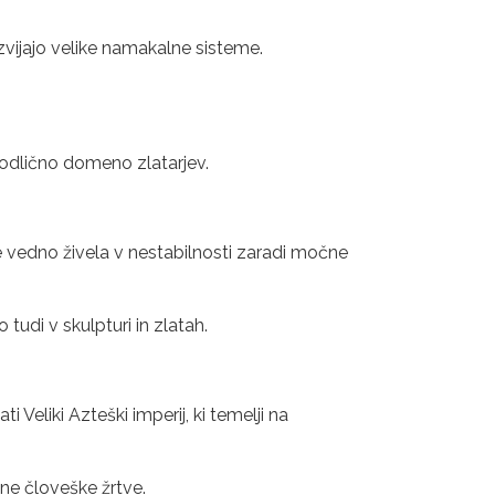
azvijajo velike namakalne sisteme.
 odlično domeno zlatarjev.
e vedno živela v nestabilnosti zaradi močne
tudi v skulpturi in zlatah.
 Veliki Azteški imperij, ki temelji na
rajne človeške žrtve.