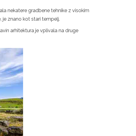
azala nekatere gradbene tehnike z visokim
je znano kot stari tempelj.
vín arhitektura je vplivala na druge