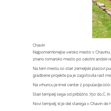
Chavin
Najpomembnejše versko mesto v Chavínu je bi
znano romarsko mesto po celotni andski reg
Na tem mestu so stari zemeljski plazovi pus
gradbene projekte pa je zagotovila rast me
Na vrhuncu je imel center 2 populacije.000-3
Stari tempelj sega od približno 750 do.C. In 
Novi tempelj, ki je del starega v Chavín de Hu