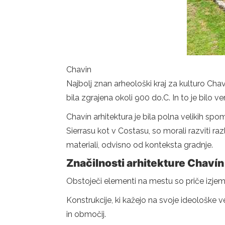
Chavin
Najbolj znan arheološki kraj za kulturo Cha
bila zgrajena okoli 900 do.C. In to je bilo 
Chavín arhitektura je bila polna velikih spom
Sierrasu kot v Costasu, so morali razviti razl
materiali, odvisno od konteksta gradnje.
Značilnosti arhitekture Chavín
Obstoječi elementi na mestu so priče izjemne
Konstrukcije, ki kažejo na svoje ideološke 
in območij.