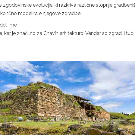
s zgodovinske evolucije, ki razkriva različne stopnje gradbeniš
so končno modelirale njegove zgradbe.
edeli ime
, kar je značilno za Chavín arhitekturo. Vendar so zgradili tu