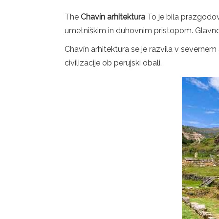
The
Chavín arhitektura
To je bila prazgodov
umetniškim in duhovnim pristopom. Glavno ar
Chavín arhitektura se je razvila v severne
civilizacije ob perujski obali.