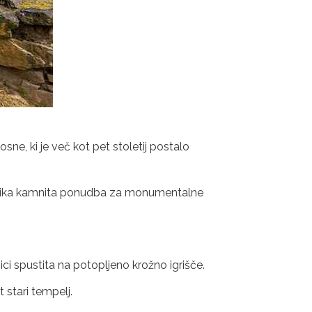
ne, ki je več kot pet stoletij postalo
raznolika kamnita ponudba za monumentalne
ici spustita na potopljeno krožno igrišče.
t stari tempelj.