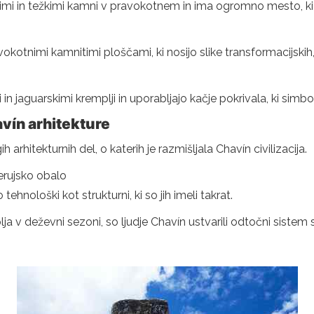
ikimi in težkimi kamni v pravokotnem in ima ogromno mesto, ki
okotnimi kamnitimi ploščami, ki nosijo slike transformacijskih, 
in jaguarskimi kremplji in uporabljajo kačje pokrivala, ki simbo
vín arhitekture
rhitekturnih del, o katerih je razmišljala Chavín civilizacija.
perujsko obalo
 tehnološki kot strukturni, ki so jih imeli takrat.
ja v deževni sezoni, so ljudje Chavín ustvarili odtočni sistem 