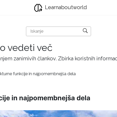
Learnaboutworld
ijo vedeti več
njem zanimivih člankov. Zbirka koristnih inform
ekturne funkcije in najpomembnejša dela
cije in najpomembnejša dela