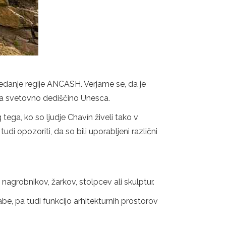
sedanje regije ANCASH. Verjame se, da je
a za svetovno dediščino Unesca.
 tega, ko so ljudje Chavín živeli tako v
udi opozoriti, da so bili uporabljeni različni
nagrobnikov, žarkov, stolpcev ali skulptur.
be, pa tudi funkcijo arhitekturnih prostorov