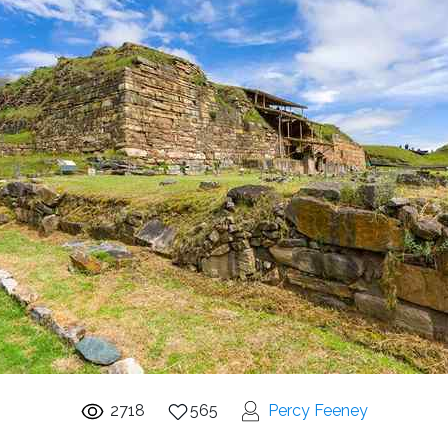
2718
565
Percy Feeney