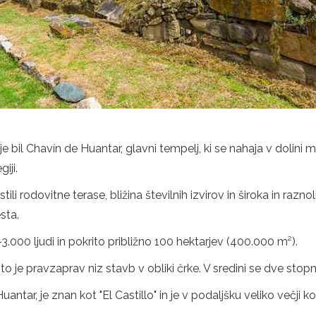
l Chavín de Huantar, glavni tempelj, ki se nahaja v dolini mos
iji.
tili rodovitne terase, bližina številnih izvirov in široka in 
sta.
.000 ljudi in pokrito približno 100 hektarjev (400.000 m²).
to je pravzaprav niz stavb v obliki črke. V sredini se dve stopn
antar, je znan kot "El Castillo" in je v podaljšku veliko večji ko