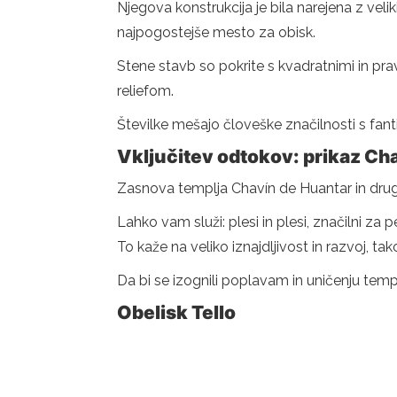
Njegova konstrukcija je bila narejena z vel
najpogostejše mesto za obisk.
Stene stavb so pokrite s kvadratnimi in prav
reliefom.
Številke mešajo človeške značilnosti s fanti 
Vključitev odtokov: prikaz Cha
Zasnova templja Chavín de Huantar in drugih a
Lahko vam služi: plesi in plesi, značilni za 
To kaže na veliko iznajdljivost in razvoj, tako
Da bi se izognili poplavam in uničenju templ
Obelisk Tello