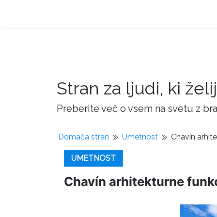
Stran za ljudi, ki žel
Preberite več o vsem na svetu z bra
Domača stran
Umetnost
Chavín arhit
UMETNOST
Chavín arhitekturne funk