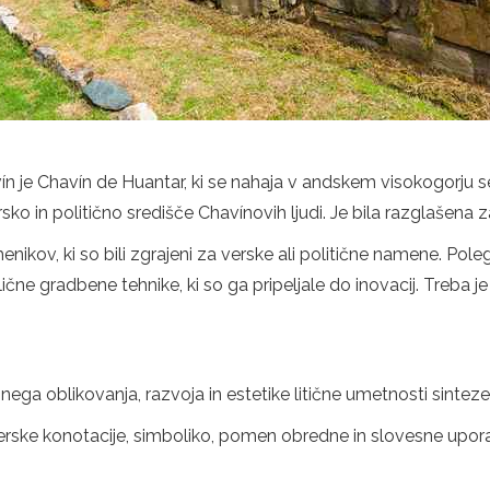
vín je Chavín de Huantar, ki se nahaja v andskem visokogorju 
versko in politično središče Chavínovih ljudi. Je bila razglašen
enikov, ki so bili zgrajeni za verske ali politične namene. Poleg
ične gradbene tehnike, ki so ga pripeljale do inovacij. Treba je t
ga oblikovanja, razvoja in estetike litične umetnosti sinteze 
verske konotacije, simboliko, pomen obredne in slovesne upora