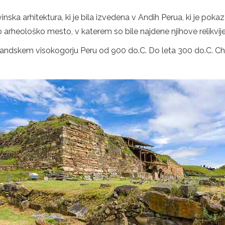
inska arhitektura, ki je bila izvedena v Andih Perua, ki je pok
heološko mesto, v katerem so bile najdene njihove relikvije, 
m andskem visokogorju Peru od 900 do.C. Do leta 300 do.C. Cha