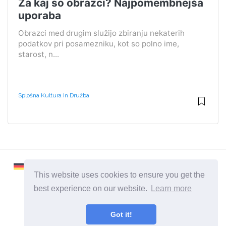
Za kaj so obrazci? Najpomembnejša
uporaba
Obrazci med drugim služijo zbiranju nekaterih
podatkov pri posamezniku, kot so polno ime,
starost, n...
Splošna Kultura In Družba
This website uses cookies to ensure you get the
best experience on our website.
Learn more
2026 ©
Learnaboutworld
Got it!
Vse kategorije