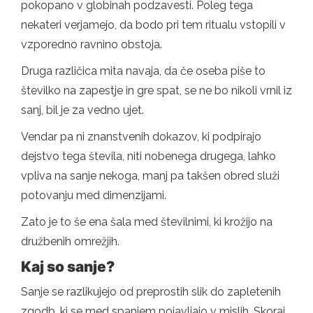
pokopano v globinah podzavesti. Poleg tega
nekateri verjamejo, da bodo pri tem ritualu vstopili v
vzporedno ravnino obstoja.
Druga različica mita navaja, da če oseba piše to
številko na zapestje in gre spat, se ne bo nikoli vrnil iz
sanj, bil je za vedno ujet.
Vendar pa ni znanstvenih dokazov, ki podpirajo
dejstvo tega števila, niti nobenega drugega, lahko
vpliva na sanje nekoga, manj pa takšen obred služi
potovanju med dimenzijami.
Zato je to še ena šala med številnimi, ki krožijo na
družbenih omrežjih.
Kaj so sanje?
Sanje se razlikujejo od preprostih slik do zapletenih
zgodb, ki se med spanjem pojavljajo v mislih. Skoraj