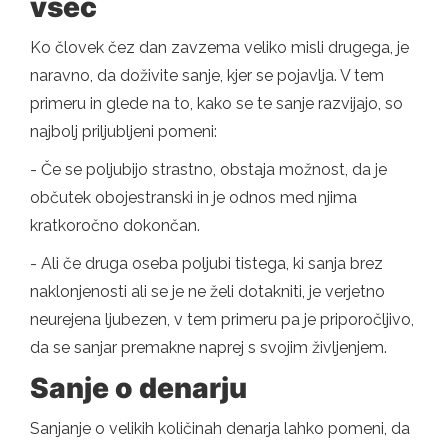
všeč
Ko človek čez dan zavzema veliko misli drugega, je
naravno, da doživite sanje, kjer se pojavlja. V tem
primeru in glede na to, kako se te sanje razvijajo, so
najbolj priljubljeni pomeni:
- Če se poljubijo strastno, obstaja možnost, da je
občutek obojestranski in je odnos med njima
kratkoročno dokončan.
- Ali če druga oseba poljubi tistega, ki sanja brez
naklonjenosti ali se je ne želi dotakniti, je verjetno
neurejena ljubezen, v tem primeru pa je priporočljivo,
da se sanjar premakne naprej s svojim življenjem.
Sanje o denarju
Sanjanje o velikih količinah denarja lahko pomeni, da