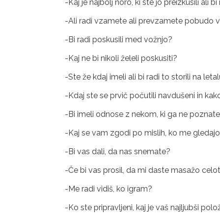
-Kaj je najbolj noro, ki ste jo preizkusili ali bi
-Ali radi vzamete ali prevzamete pobudo v 
-Bi radi poskusili med vožnjo?
-Kaj ne bi nikoli želeli poskusiti?
-Ste že kdaj imeli ali bi radi to storili na leta
-Kdaj ste se prvič počutili navdušeni in kako
-Bi imeli odnose z nekom, ki ga ne poznate
-Kaj se vam zgodi po mislih, ko me gledajo
-Bi vas dali, da nas snemate?
-Če bi vas prosil, da mi daste masažo celot
-Me radi vidiš, ko igram?
-Ko ste pripravljeni, kaj je vaš najljubši polo