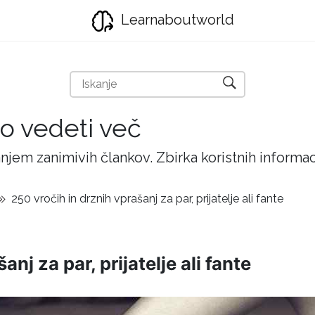
Learnaboutworld
ijo vedeti več
njem zanimivih člankov. Zbirka koristnih inform
250 vročih in drznih vprašanj za par, prijatelje ali fante
nj za par, prijatelje ali fante