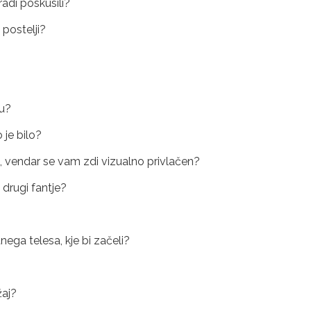
 radi poskusili?
postelji?
lu?
 je bilo?
, vendar se vam zdi vizualno privlačen?
 drugi fantje?
nega telesa, kje bi začeli?
žaj?