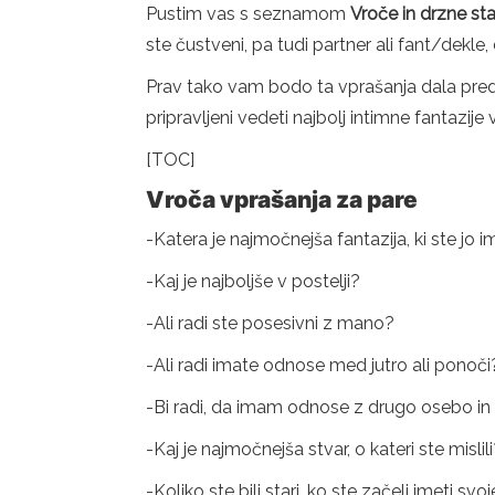
Pustim vas s seznamom
Vroče in drzne st
ste čustveni, pa tudi partner ali fant/dekle,
Prav tako vam bodo ta vprašanja dala pred
pripravljeni vedeti najbolj intimne fantazije
[TOC]
Vroča vprašanja za pare
-Katera je najmočnejša fantazija, ki ste jo im
-Kaj je najboljše v postelji?
-Ali radi ste posesivni z mano?
-Ali radi imate odnose med jutro ali ponoči
-Bi radi, da imam odnose z drugo osebo in
-Kaj je najmočnejša stvar, o kateri ste mislil
-Koliko ste bili stari, ko ste začeli imeti svo