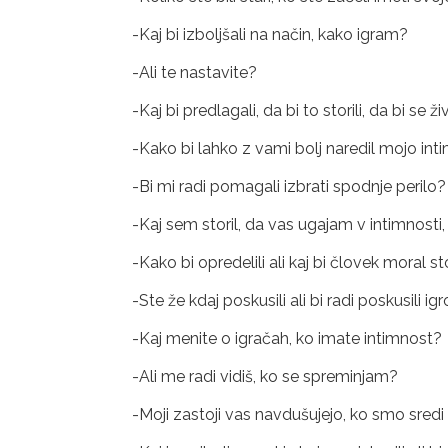
-Kaj bi izboljšali na način, kako igram?
-Ali te nastavite?
-Kaj bi predlagali, da bi to storili, da bi se 
-Kako bi lahko z vami bolj naredil mojo int
-Bi mi radi pomagali izbrati spodnje perilo?
-Kaj sem storil, da vas ugajam v intimnosti,
-Kako bi opredelili ali kaj bi človek moral sto
-Ste že kdaj poskusili ali bi radi poskusil
-Kaj menite o igračah, ko imate intimnost?
-Ali me radi vidiš, ko se spreminjam?
-Moji zastoji vas navdušujejo, ko smo sredi 