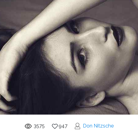
3575
947
Don Nitzsche