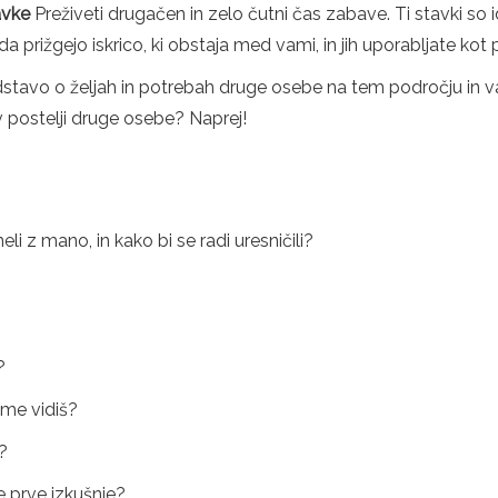
avke
Preživeti drugačen in zelo čutni čas zabave. Ti stavki so id
 da prižgejo iskrico, ki obstaja med vami, in jih uporabljate kot
stavo o željah in potrebah druge osebe na tem področju in va
 v postelji druge osebe? Naprej!
eli z mano, in kako bi se radi uresničili?
?
 me vidiš?
i?
je prve izkušnje?