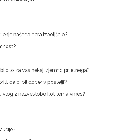
življenje našega para izboljšalo?
imnost?
 bi bilo za vas nekaj izjemno prijetnega?
riti, da bi bil dober v postelji?
i igro vlog z nezvestobo kot tema vmes?
akcije?