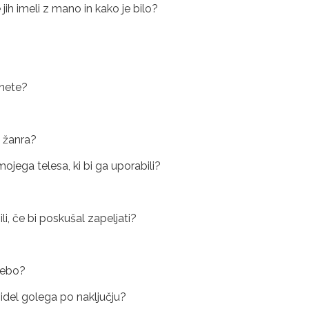
 jih imeli z mano in kako je bilo?
čnete?
a žanra?
mojega telesa, ki bi ga uporabili?
li, če bi poskušal zapeljati?
osebo?
videl golega po naključju?