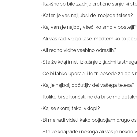
-Kakšne so bile zadnje erotične sanje, ki ste
-Kateri je vaš najljubši del mojega telesa?
-Kaj vam je najbolj všeč, ko smo v postelji?
-Ali vas radi vržejo lase, medtem ko to po
-Ali redno vidite vsebino odraslih?
-Ste že kdaj imeli izkušnje z ljudmi lastneg
-Če bi lahko uporabili le tri besede za opis 
-Kaj je najbolj občutljiv del vašega telesa?
-Koliko bi se končali, ne da bi se me dotakni
-Kaj se skoraj takoj vklopi?
-Bi me radi videli, kako poljubljam drugo 
-Ste že kdaj videli nekoga ali vas je nekdo 