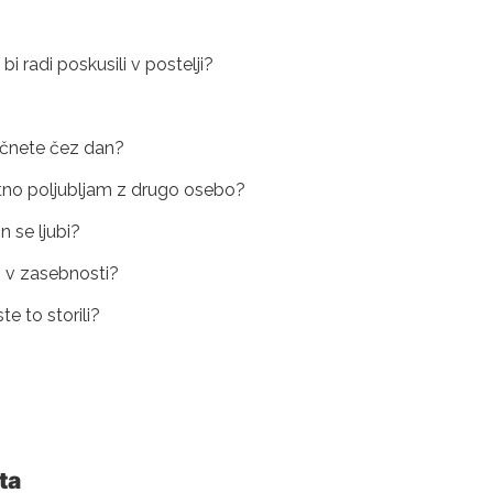
i radi poskusili v postelji?
očnete čez dan?
rastno poljubljam z drugo osebo?
 se ljubi?
di v zasebnosti?
te to storili?
ta