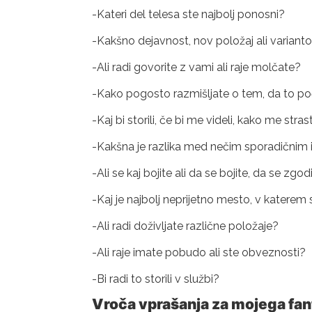
-Kateri del telesa ste najbolj ponosni?
-Kakšno dejavnost, nov položaj ali varianto b
-Ali radi govorite z vami ali raje molčate?
-Kako pogosto razmišljate o tem, da to p
-Kaj bi storili, če bi me videli, kako me st
-Kakšna je razlika med nečim sporadičnim in
-Ali se kaj bojite ali da se bojite, da se zgo
-Kaj je najbolj neprijetno mesto, v katerem s
-Ali radi doživljate različne položaje?
-Ali raje imate pobudo ali ste obveznosti?
-Bi radi to storili v službi?
Vroča vprašanja za mojega fan