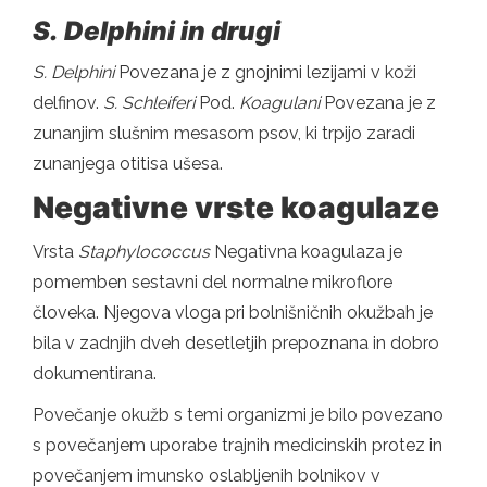
S.
Delphini in drugi
S.
Delphini
Povezana je z gnojnimi lezijami v koži
delfinov.
S.
Schleiferi
Pod.
Koagulani
Povezana je z
zunanjim slušnim mesasom psov, ki trpijo zaradi
zunanjega otitisa ušesa.
Negativne vrste koagulaze
Vrsta
Staphylococcus
Negativna koagulaza je
pomemben sestavni del normalne mikroflore
človeka. Njegova vloga pri bolnišničnih okužbah je
bila v zadnjih dveh desetletjih prepoznana in dobro
dokumentirana.
Povečanje okužb s temi organizmi je bilo povezano
s povečanjem uporabe trajnih medicinskih protez in
povečanjem imunsko oslabljenih bolnikov v