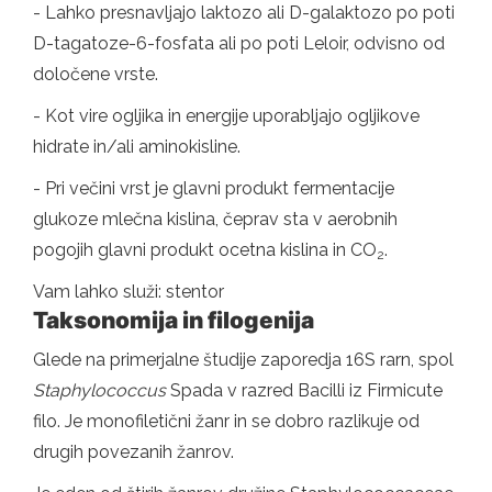
- Lahko presnavljajo laktozo ali D-galaktozo po poti
D-tagatoze-6-fosfata ali po poti Leloir, odvisno od
določene vrste.
- Kot vire ogljika in energije uporabljajo ogljikove
hidrate in/ali aminokisline.
- Pri večini vrst je glavni produkt fermentacije
glukoze mlečna kislina, čeprav sta v aerobnih
pogojih glavni produkt ocetna kislina in CO
.
2
Vam lahko služi: stentor
Taksonomija in filogenija
Glede na primerjalne študije zaporedja 16S rarn, spol
Staphylococcus
Spada v razred Bacilli iz Firmicute
filo. Je monofiletični žanr in se dobro razlikuje od
drugih povezanih žanrov.