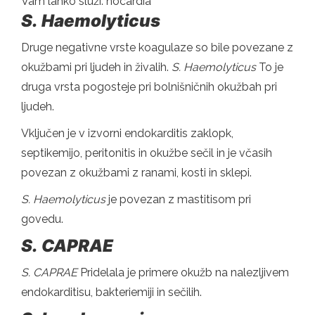
Vam lahko služi: nocardia
S.
Haemolyticus
Druge negativne vrste koagulaze so bile povezane z
okužbami pri ljudeh in živalih.
S.
Haemolyticus
To je
druga vrsta pogosteje pri bolnišničnih okužbah pri
ljudeh.
Vključen je v izvorni endokarditis zaklopk,
septikemijo, peritonitis in okužbe sečil in je včasih
povezan z okužbami z ranami, kosti in sklepi.
S.
Haemolyticus
je povezan z mastitisom pri
govedu.
S.
CAPRAE
S.
CAPRAE
Pridelala je primere okužb na nalezljivem
endokarditisu, bakteriemiji in sečilih.