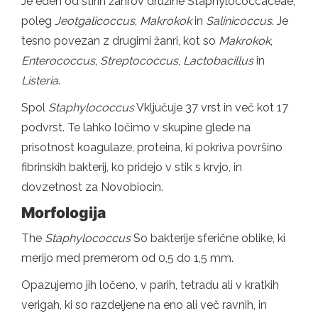
Je eden od štirih žanrov družine Staphylococcaceae,
poleg
Jeotgalicoccus
,
Makrokok
in
Salinicoccus
. Je
tesno povezan z drugimi žanri, kot so
Makrokok
,
Enterococcus
,
Streptococcus
,
Lactobacillus
in
Listeria
.
Spol
Staphylococcus
Vključuje 37 vrst in več kot 17
podvrst. Te lahko ločimo v skupine glede na
prisotnost koagulaze, proteina, ki pokriva površino
fibrinskih bakterij, ko pridejo v stik s krvjo, in
dovzetnost za Novobiocin.
Morfologija
The
Staphylococcus
So bakterije sferične oblike, ki
merijo med premerom od 0,5 do 1,5 mm.
Opazujemo jih ločeno, v parih, tetradu ali v kratkih
verigah, ki so razdeljene na eno ali več ravnih, in