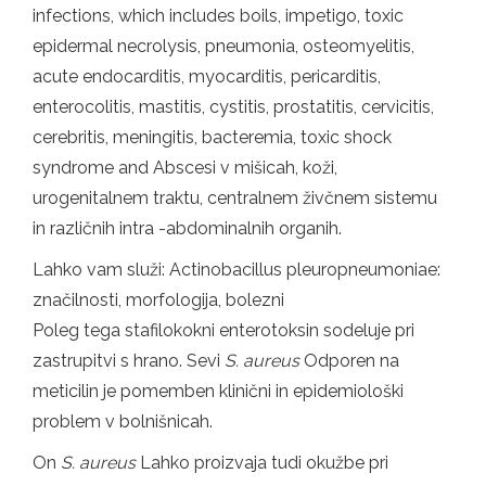
infections, which includes boils, impetigo, toxic
epidermal necrolysis, pneumonia, osteomyelitis,
acute endocarditis, myocarditis, pericarditis,
enterocolitis, mastitis, cystitis, prostatitis, cervicitis,
cerebritis, meningitis, bacteremia, toxic shock
syndrome and Abscesi v mišicah, koži,
urogenitalnem traktu, centralnem živčnem sistemu
in različnih intra -abdominalnih organih.
Lahko vam služi: Actinobacillus pleuropneumoniae:
značilnosti, morfologija, bolezni
Poleg tega stafilokokni enterotoksin sodeluje pri
zastrupitvi s hrano. Sevi
S.
aureus
Odporen na
meticilin je pomemben klinični in epidemiološki
problem v bolnišnicah.
On
S.
aureus
Lahko proizvaja tudi okužbe pri