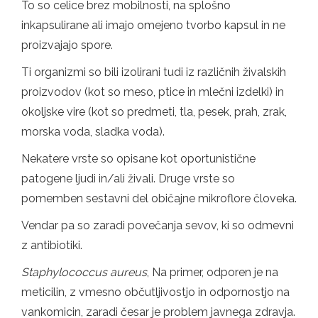
To so celice brez mobilnosti, na splošno
inkapsulirane ali imajo omejeno tvorbo kapsul in ne
proizvajajo spore.
Ti organizmi so bili izolirani tudi iz različnih živalskih
proizvodov (kot so meso, ptice in mlečni izdelki) in
okoljske vire (kot so predmeti, tla, pesek, prah, zrak,
morska voda, sladka voda).
Nekatere vrste so opisane kot oportunistične
patogene ljudi in/ali živali. Druge vrste so
pomemben sestavni del običajne mikroflore človeka.
Vendar pa so zaradi povečanja sevov, ki so odmevni
z antibiotiki.
Staphylococcus
aureus
, Na primer, odporen je na
meticilin, z vmesno občutljivostjo in odpornostjo na
vankomicin, zaradi česar je problem javnega zdravja.