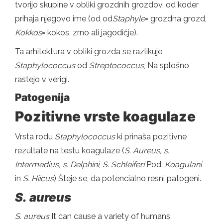
tvorijo skupine v obliki grozdnih grozdov, od koder
prihaja njegovo ime (od od
Staphyle
= grozdna grozd,
Kokkos
= kokos, zrno ali jagodičje).
Ta arhitektura v obliki grozda se razlikuje
Staphylococcus
od
Streptococcus
, Na splošno
rastejo v verigi.
Patogenija
Pozitivne vrste koagulaze
Vrsta rodu
Staphylococcus
ki prinaša pozitivne
rezultate na testu koagulaze (
S. Aureus, s.
Intermedius, s. Delphini
,
S. Schleiferi
Pod.
Koagulani
in
S. Hiicus
) Šteje se, da potencialno resni patogeni.
S.
aureus
S.
aureus
It can cause a variety of humans