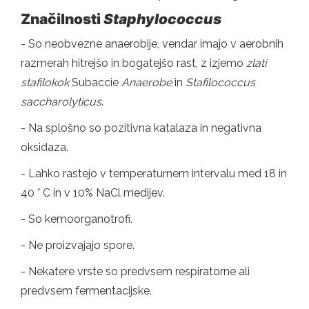
Značilnosti
Staphylococcus
- So neobvezne anaerobije, vendar imajo v aerobnih
razmerah hitrejšo in bogatejšo rast, z izjemo
zlati
stafilokok
Subaccie
Anaerobe
in
Stafilococcus
saccharolyticus
.
- Na splošno so pozitivna katalaza in negativna
oksidaza.
- Lahko rastejo v temperaturnem intervalu med 18 in
40 ° C in v 10% NaCl medijev.
- So kemoorganotrofi.
- Ne proizvajajo spore.
- Nekatere vrste so predvsem respiratorne ali
predvsem fermentacijske.