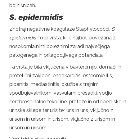
bolnišnicah.
S.
epidermidis
Znotraj negativne koagulaze Staphylococci,
S.
epidermidis
To je vrsta, ki je najbolj povezana z
nosokomialnimi boleznimi zaradi največjega
patogenega in prilagodljivega potenciala.
Ta vrsta je bila vključena v bakteremijo, domači in
protetični zaklopni endokarditis, osteomielitis,
pioarritis, mediastinitis, okužbe s trajnim
spodbujevalnikom, vaskularni presadki, vodjo
cerebrospinalne tekočine, proteze in ortopedijske in
urinske sklepe ter uris ter uris in uris, vključno z
urisom in urisom in urisom, vključno z urisom in
urisom in urisom.