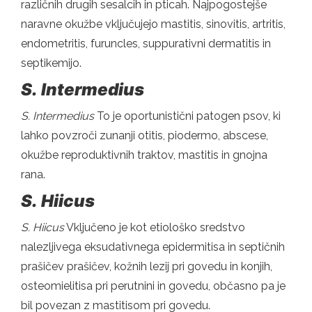
različnih drugih sesalcih in pticah. Najpogostejše
naravne okužbe vključujejo mastitis, sinovitis, artritis,
endometritis, furuncles, suppurativni dermatitis in
septikemijo.
S.
Intermedius
S.
Intermedius
To je oportunistični patogen psov, ki
lahko povzroči zunanji otitis, piodermo, abscese,
okužbe reproduktivnih traktov, mastitis in gnojna
rana.
S.
Hiicus
S.
Hiicus
Vključeno je kot etiološko sredstvo
nalezljivega eksudativnega epidermitisa in septičnih
prašičev prašičev, kožnih lezij pri govedu in konjih,
osteomielitisa pri perutnini in govedu, občasno pa je
bil povezan z mastitisom pri govedu.