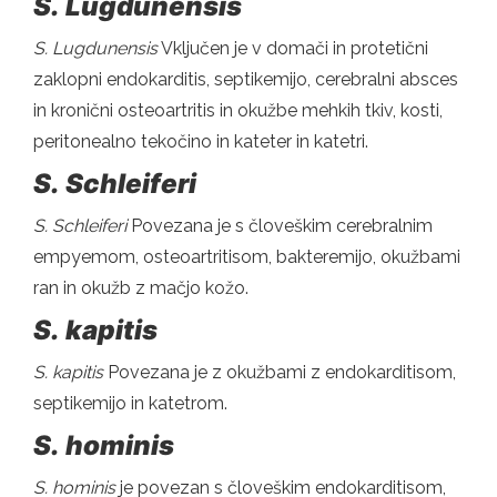
S.
Lugdunensis
S.
Lugdunensis
Vključen je v domači in protetični
zaklopni endokarditis, septikemijo, cerebralni absces
in kronični osteoartritis in okužbe mehkih tkiv, kosti,
peritonealno tekočino in kateter in katetri.
S.
Schleiferi
S.
Schleiferi
Povezana je s človeškim cerebralnim
empyemom, osteoartritisom, bakteremijo, okužbami
ran in okužb z mačjo kožo.
S.
kapitis
S.
kapitis
Povezana je z okužbami z endokarditisom,
septikemijo in katetrom.
S.
hominis
S.
hominis
je povezan s človeškim endokarditisom,