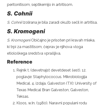
peritonitisom, septikemijo in artritisom.
S.
Cohnii
S.
Cohnii
Izolirana je bila zaradi okužb sečil in artritisa.
S.
Kromogeni
S.
Kromogeni
Običajno je prisoten pri kravah mleka,
ki trpi za mastitisom, čeprav je njihova vloga
etiološkega sredstva vprašljiva.
Reference
Rejnik t. (devetnajst devetdeset šest). 12.
poglavje: Staphylococcus. Mikrobiologija
Medical. 4. izdaja. Galveston (TX): University of
Texas Medical Bran Galveston, Galveston,
Teksas.
Kloos, w.In. (1980). Naravni populani rodu