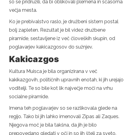
so se pridružili, da bi oblikovali plemena in sčasoma
večja mesta.
Ko je prebivalstvo raslo, je družbeni sistem postal
bolj zapleten. Rezultat je bil videz družbene
piramide, sestavljene iz več človeških skupin, od
poglavarjev kakicazgosov do sužnjev.
Kakicazgos
Kultura Muisca je bila organizirana v več
kakikazgovih, političnih upravnih enotah, ki jih urejajo
voditelji. Te so bile kot lik največje moči na vrhu
socialne piramide.
Imena teh poglavarjev so se razlikovala glede na
regijo. Tako bi jih lahko imenovali Zipas ali Zaques.
Njegova moč je bila takšna, da jih je bilo
prepovedano gledati v oči in so jih šteli za sveto.