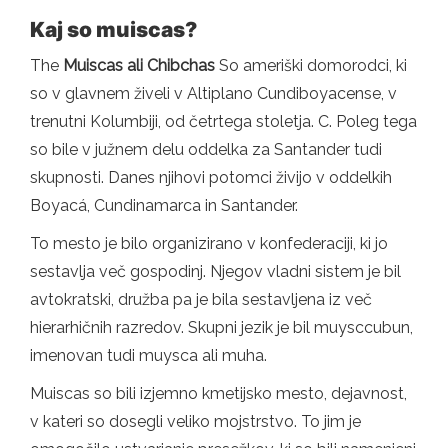
Kaj so muiscas?
The
Muiscas ali Chibchas
So ameriški domorodci, ki
so v glavnem živeli v Altiplano Cundiboyacense, v
trenutni Kolumbiji, od četrtega stoletja. C. Poleg tega
so bile v južnem delu oddelka za Santander tudi
skupnosti. Danes njihovi potomci živijo v oddelkih
Boyacá, Cundinamarca in Santander.
To mesto je bilo organizirano v konfederaciji, ki jo
sestavlja več gospodinj. Njegov vladni sistem je bil
avtokratski, družba pa je bila sestavljena iz več
hierarhičnih razredov. Skupni jezik je bil muysccubun,
imenovan tudi muysca ali muha.
Muiscas so bili izjemno kmetijsko mesto, dejavnost,
v kateri so dosegli veliko mojstrstvo. To jim je