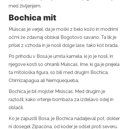
med življenjem.
Bochica mit
Muiscas je verjel, da je moški z belo kožo in modrimi
očmi že zdavnaj obiskal Bogotovo savano. Ta lik je
prišel z vzhoda in je nosil dolge lase, tako kot brada.
Po prihodu v Bosa je umrla kamela, ki jo je nosil, in
njegove kosti so ohranili Muiscas. Ime, ki ga je prejela
ta mitološka figura, so bili med drugim Bochica,
Chimizapagua ali Nemquequeba.
Bochica je bil mojster Misiscas. Med drugim je
razložil, kako vrtenje bombaža za izdelavo odej in
oblačil.
Ko je zapustil Bosa, je Bochica nadaljeval pot, dokler
ni dosegel Zipacóna, od koder je odšel proti severu.