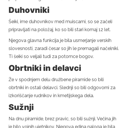
Duhovniki
Šeiki, ime duhovnikov med muiscami, so se začeli
pripravljati na položaj, ko so bili stari komaj 12 let.
Njegova glavna funkcija je bila usmerjanje verskih
slovesnosti, zaradi česar so jih le premagali načelniki.
Ti šeiki so veljali tudi za potomce bogov.
Obrtniki in delavci
Že v spodnjem delu družbene piramide so bili
obrtniki in ostali delavci. Slednji so bili odgovorni za
izkoriščanje rudnikov in kmetijskega dela.
Sužnji
Na dnu piramide, brez pravic, so bili sužnji. Večina jih
je bilo vojnih ujetnikov. Njegova edina naloga je bila