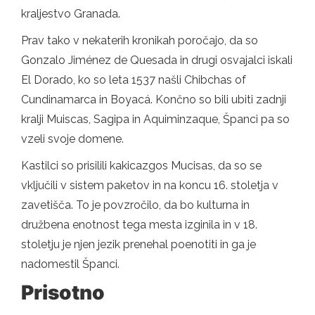
kraljestvo Granada.
Prav tako v nekaterih kronikah poročajo, da so
Gonzalo Jiménez de Quesada in drugi osvajalci iskali
El Dorado, ko so leta 1537 našli Chibchas of
Cundinamarca in Boyacá. Končno so bili ubiti zadnji
kralji Muiscas, Sagipa in Aquiminzaque, Španci pa so
vzeli svoje domene.
Kastilci so prisilili kakicazgos Mucisas, da so se
vključili v sistem paketov in na koncu 16. stoletja v
zavetišča. To je povzročilo, da bo kulturna in
družbena enotnost tega mesta izginila in v 18.
stoletju je njen jezik prenehal poenotiti in ga je
nadomestil Španci.
Prisotno