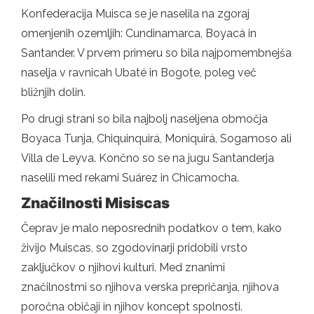
Konfederacija Muisca se je naselila na zgoraj
omenjenih ozemljih: Cundinamarca, Boyacá in
Santander. V prvem primeru so bila najpomembnejša
naselja v ravnicah Ubaté in Bogote, poleg več
bližnjih dolin.
Po drugi strani so bila najbolj naseljena območja
Boyaca Tunja, Chiquinquirá, Moniquirá, Sogamoso ali
Villa de Leyva. Končno so se na jugu Santanderja
naselili med rekami Suárez in Chicamocha.
Značilnosti Misiscas
Čeprav je malo neposrednih podatkov o tem, kako
živijo Muiscas, so zgodovinarji pridobili vrsto
zaključkov o njihovi kulturi. Med znanimi
značilnostmi so njihova verska prepričanja, njihova
poročna običaji in njihov koncept spolnosti.