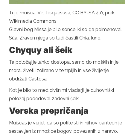
Tujo muisca. Vir: Tisquesusa, CC BY-SA 4.0, prek
Wikimedia Commons
Glavni bog Missa je bilo sonce, ki so ga poimenovali
Súa. Zraven njega so tudi častili Chia, luno.
Chyquy ali šeik
Ta položaj je lahko dostopal samo do moških in je
moral živeti izolirano v templjih in vse življenje
obdržati Castosa.
Kot je bilo to med civilnimi vladarji, je duhovniški
položaj podedoval zadevni šeik.
Verska prepričanja
Muiscas je verjel, da so politeisti in njihov panteon je
sestavljen iz množice bogov, povezanih z naravo.