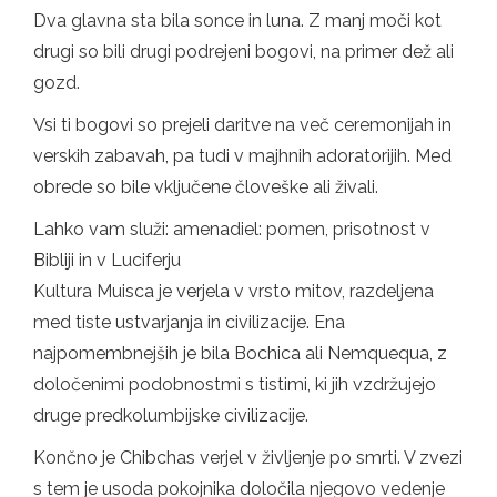
Dva glavna sta bila sonce in luna. Z manj moči kot
drugi so bili drugi podrejeni bogovi, na primer dež ali
gozd.
Vsi ti bogovi so prejeli daritve na več ceremonijah in
verskih zabavah, pa tudi v majhnih adoratorijih. Med
obrede so bile vključene človeške ali živali.
Lahko vam služi: amenadiel: pomen, prisotnost v
Bibliji in v Luciferju
Kultura Muisca je verjela v vrsto mitov, razdeljena
med tiste ustvarjanja in civilizacije. Ena
najpomembnejših je bila Bochica ali Nemquequa, z
določenimi podobnostmi s tistimi, ki jih vzdržujejo
druge predkolumbijske civilizacije.
Končno je Chibchas verjel v življenje po smrti. V zvezi
s tem je usoda pokojnika določila njegovo vedenje