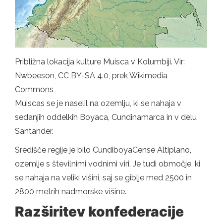
Približna lokacija kulture Muisca v Kolumbiji. Vir:
Nwbeeson, CC BY-SA 4.0, prek Wikimedia
Commons
Muiscas se je naselil na ozemlju, ki se nahaja v
sedanjih oddelkih Boyaca, Cundinamarca in v delu
Santander.
Središče regije je bilo CundiboyaCense Altiplano,
ozemlje s številnimi vodnimi viri. Je tudi območje, ki
se nahaja na veliki višini, saj se giblje med 2500 in
2800 metrih nadmorske višine.
Razširitev konfederacije