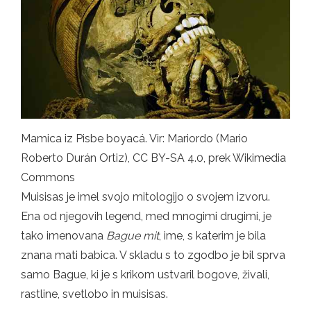
Mamica iz Pisbe boyacá. Vir: Mariordo (Mario
Roberto Durán Ortiz), CC BY-SA 4.0, prek Wikimedia
Commons
Muisisas je imel svojo mitologijo o svojem izvoru.
Ena od njegovih legend, med mnogimi drugimi, je
tako imenovana
Bague mit
, ime, s katerim je bila
znana mati babica. V skladu s to zgodbo je bil sprva
samo Bague, ki je s krikom ustvaril bogove, živali,
rastline, svetlobo in muisisas.