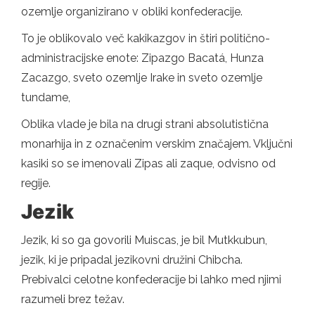
ozemlje organizirano v obliki konfederacije.
To je oblikovalo več kakikazgov in štiri politično-
administracijske enote: Zipazgo Bacatá, Hunza
Zacazgo, sveto ozemlje Irake in sveto ozemlje
tundame,
Oblika vlade je bila na drugi strani absolutistična
monarhija in z označenim verskim značajem. Vključni
kasiki so se imenovali Zipas ali zaque, odvisno od
regije.
Jezik
Jezik, ki so ga govorili Muiscas, je bil Mutkkubun,
jezik, ki je pripadal jezikovni družini Chibcha.
Prebivalci celotne konfederacije bi lahko med njimi
razumeli brez težav.