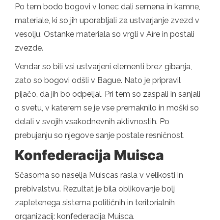
Po tem bodo bogovi v lonec dali semena in kamne,
materiale, ki so jih uporabljali za ustvarjanje zvezd v
vesolju. Ostanke materiala so vrgli v Aíre in postali
zvezde.
Vendar so bili vsi ustvarjeni elementi brez gibanja,
zato so bogovi odšli v Bague. Nato je pripravil
pijačo, da jih bo odpeljal. Pri tem so zaspali in sanjali
o svetu, v katerem se je vse premaknilo in moški so
delali v svojih vsakodnevnih aktivnostih. Po
prebujanju so njegove sanje postale resničnost.
Konfederacija Muisca
Sčasoma so naselja Muiscas rasla v velikosti in
prebivalstvu. Rezultat je bila oblikovanje bolj
zapletenega sistema političnih in teritorialnih
organizacij: konfederacija Muisca.