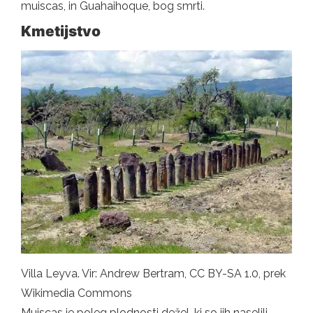
muiscas, in Guahaihoque, bog smrti.
Kmetijstvo
Villa Leyva. Vir: Andrew Bertram, CC BY-SA 1.0, prek
Wikimedia Commons
Muiscas je poleg plodnosti dežel, ki so jih naselili,