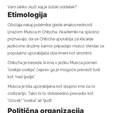
Vam lahko služi: kaj je šolski oddelek?
Etimologija
Obstaja nekaj polemike glede enakovrednosti
izrazom Muisca in Chibcha. Akademiki na splošno
priznavajo, da se Chibcha uporablja za klicanje
jezikovne družine, kamor pripadajo muisci. Vendar se
popularno uporabljata obe imeni kot sinonimi.
Chibcha je beseda, ki ima v jeziku Muisca pomen
"osebje osebja", čeprav ga je mogoče prevesti tudi
kot "naši ljudje".
Muisca je bila uporabljena kot skupno ime za to
civilizacijo. Tako bi to dobesedno prevedlo kot
"človek", "oseba" ali "ljudi".
Politična organizacija