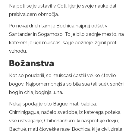
Na poti se je ustavil v Coti, kjer je svoje nauke dal
prebivalcem območja.
Po nekaj dneh tam je Bochica najprej odšel v
Santander in Sogamoso. To je bilo zadnje mesto, na
katerem je učil muiscas, saj je pozneje izginil proti
vzhodu.
Božanstva
Kot so poudarili, so muiscasi častili veliko število
bogov. Najpomembnejša so bila sua (ali sué), sončni
bog in chia, boginja luna.
Nekaj ​​spodaj je bilo Bagüe, mati babica;
Chiminigagua, načelo svetlobe, iz katerega poteka
vse ustvarjanje; Chibchachum, ki nasprotuje dežju;
Bachué, mati človeške rase; Bochica, ki je civilizirala