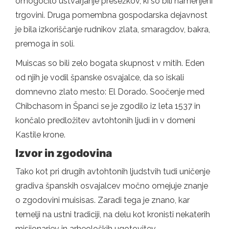
omogočilo ustvarjanje presežkov, ki so bili namenjeni
trgovini. Druga pomembna gospodarska dejavnost
je bila izkoriščanje rudnikov zlata, smaragdov, bakra,
premoga in soli.
Muiscas so bili zelo bogata skupnost v mitih. Eden
od njih je vodil španske osvajalce, da so iskali
domnevno zlato mesto: El Dorado. Soočenje med
Chibchasom in Španci se je zgodilo iz leta 1537 in
končalo predložitev avtohtonih ljudi in v domeni
Kastile krone.
Izvor in zgodovina
Tako kot pri drugih avtohtonih ljudstvih tudi uničenje
gradiva španskih osvajalcev močno omejuje znanje
o zgodovini muisisas. Zaradi tega je znano, kar
temelji na ustni tradiciji, na delu kot kronisti nekaterih
misijonarjev in arheoloških ugotovitev.