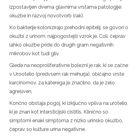
izpostavljen dvema glavnima vrstama patologije:
okužbe in razvoj novotvorb (rak).
Ko bakterije kolonizirajo prehodni epitelij, se govori o
okužbi z urinom, najpogostejši vzrok je. Coli, čeprav
lahko okužbe pride do drugih gram negativnih
mikrobov kot tudi gliv.
Glede na neoproliferativne bolezni je rak, ki se začne
v Urootelio (predvsem rak mehurja), običajno vrste
karcinomov, za katerega je značilno, da je zelo
agresiven.
Končno obstaja pogoj, ki izključno vpliva na urotelio,
ki je znan kot intersticijski cistitis. Klinično so
simptomi enaki simptoma z nizko urinsko okužbo,
čeprav so kulture urina negativne.