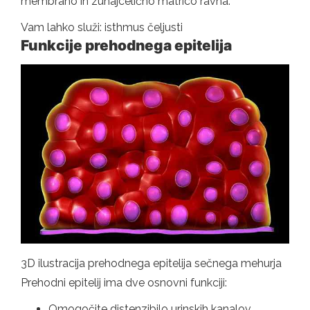
membrano in zunajcelično matrico ravna.
Vam lahko služi: isthmus čeljusti
Funkcije prehodnega epitelija
3D ilustracija prehodnega epitelija sečnega mehurja
Prehodni epitelij ima dve osnovni funkciji:
Omogočite distenzibilo urinskih kanalov.