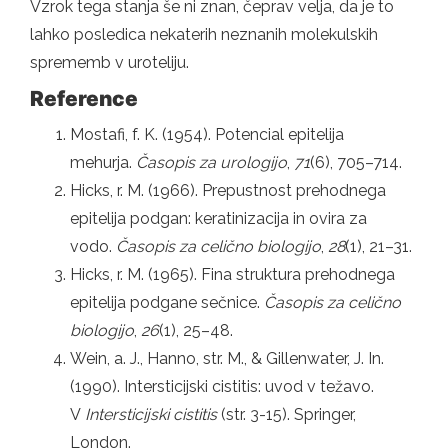
Vzrok tega stanja še ni znan, čeprav velja, da je to
lahko posledica nekaterih neznanih molekulskih
sprememb v uroteliju.
Reference
Mostafi, f. K. (1954). Potencial epitelija
mehurja.
Časopis za urologijo
,
71
(6), 705–714.
Hicks, r. M. (1966). Prepustnost prehodnega
epitelija podgan: keratinizacija in ovira za
vodo.
Časopis za celično biologijo
,
28
(1), 21–31.
Hicks, r. M. (1965). Fina struktura prehodnega
epitelija podgane sečnice.
Časopis za celično
biologijo
,
26
(1), 25–48.
Wein, a. J., Hanno, str. M., & Gillenwater, J. In.
(1990). Intersticijski cistitis: uvod v težavo.
V
Intersticijski cistitis
(str. 3-15). Springer,
London.