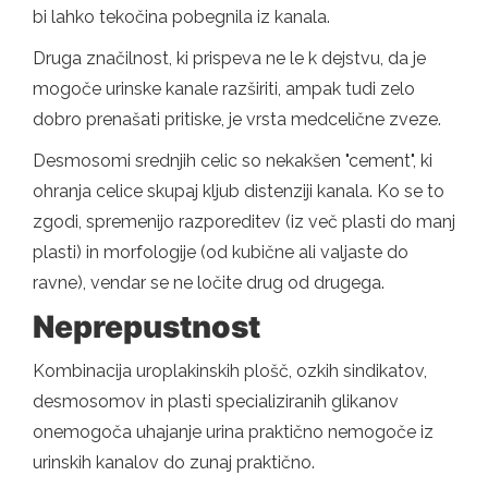
bi lahko tekočina pobegnila iz kanala.
Druga značilnost, ki prispeva ne le k dejstvu, da je
mogoče urinske kanale razširiti, ampak tudi zelo
dobro prenašati pritiske, je vrsta medcelične zveze.
Desmosomi srednjih celic so nekakšen "cement", ki
ohranja celice skupaj kljub distenziji kanala. Ko se to
zgodi, spremenijo razporeditev (iz več plasti do manj
plasti) in morfologije (od kubične ali valjaste do
ravne), vendar se ne ločite drug od drugega.
Neprepustnost
Kombinacija uroplakinskih plošč, ozkih sindikatov,
desmosomov in plasti specializiranih glikanov
onemogoča uhajanje urina praktično nemogoče iz
urinskih kanalov do zunaj praktično.