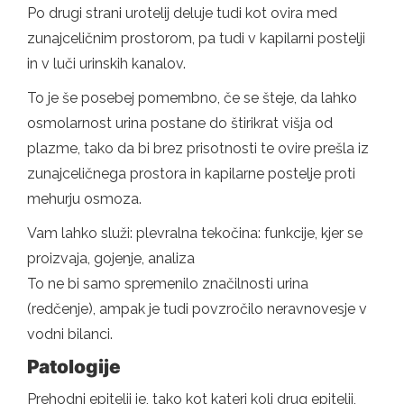
Po drugi strani urotelij deluje tudi kot ovira med
zunajceličnim prostorom, pa tudi v kapilarni postelji
in v luči urinskih kanalov.
To je še posebej pomembno, če se šteje, da lahko
osmolarnost urina postane do štirikrat višja od
plazme, tako da bi brez prisotnosti te ovire prešla iz
zunajceličnega prostora in kapilarne postelje proti
mehurju osmoza.
Vam lahko služi: plevralna tekočina: funkcije, kjer se
proizvaja, gojenje, analiza
To ne bi samo spremenilo značilnosti urina
(redčenje), ampak je tudi povzročilo neravnovesje v
vodni bilanci.
Patologije
Prehodni epitelij je, tako kot kateri koli drug epitelij,