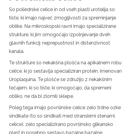
So poliedrske celice in od vseh plasti urotelija so
tiste, ki imajo največ zmogljivosti za spreminjanje
oblike. Na mikroskopski ravni imajo specializirane
strukture, ki jim omogočajo izpolnjevanje dveh
glavnih funkcij: neprepustnost in distenzivnost
kanala.
Te strukture so nekakšna plošča na apikalnem robu
celice, ki jo sestavlja specializiran protein, imenovan
Uroplaquina. Te plošče se združijo z nekakšnim
tečajem, ki so tiste, ki omogočajo, da spremeni
obliko, ne da bi zlomili sklepe.
Poleg tega imajo površinske celice zelo trdne ozke
sindikate (to so sindikati med stranskimi stenami
celice), zelo specializirano površinsko glikansko
plast in posebno sestavo bazalne bazalne