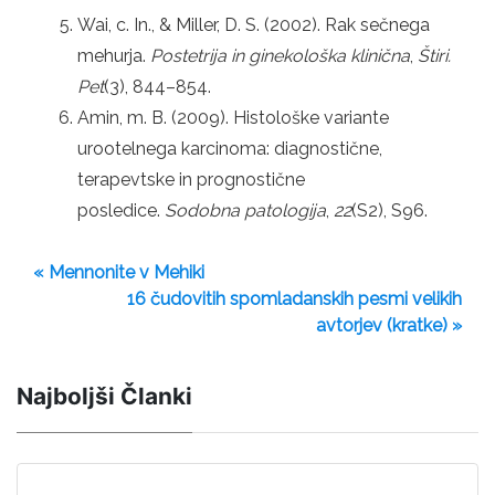
Wai, c. In., & Miller, D. S. (2002). Rak sečnega
mehurja.
Postetrija in ginekološka klinična
,
Štiri.
Pet
(3), 844–854.
Amin, m. B. (2009). Histološke variante
urootelnega karcinoma: diagnostične,
terapevtske in prognostične
posledice.
Sodobna patologija
,
22
(S2), S96.
« Mennonite v Mehiki
16 čudovitih spomladanskih pesmi velikih
avtorjev (kratke) »
Najboljši Članki