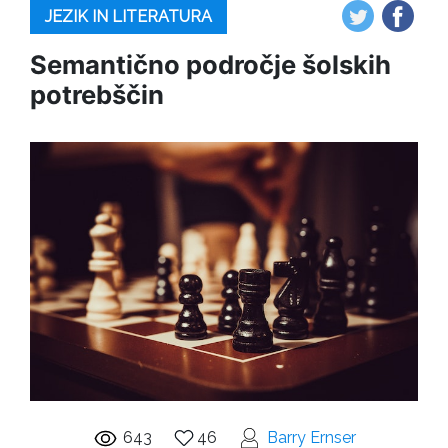
JEZIK IN LITERATURA
Semantično področje šolskih
potrebščin
643
46
Barry Ernser