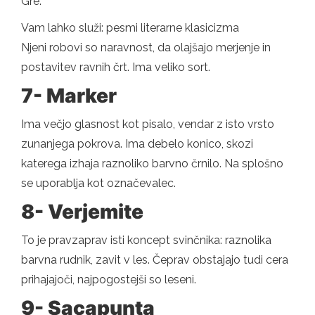
Gre.
Vam lahko služi: pesmi literarne klasicizma
Njeni robovi so naravnost, da olajšajo merjenje in
postavitev ravnih črt. Ima veliko sort.
7- Marker
Ima večjo glasnost kot pisalo, vendar z isto vrsto
zunanjega pokrova. Ima debelo konico, skozi
katerega izhaja raznoliko barvno črnilo. Na splošno
se uporablja kot označevalec.
8- Verjemite
To je pravzaprav isti koncept svinčnika: raznolika
barvna rudnik, zavit v les. Čeprav obstajajo tudi cera
prihajajoči, najpogostejši so leseni.
9- Sacapunta