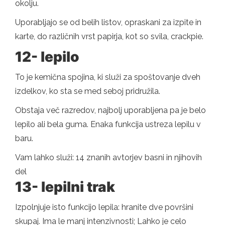
okolju.
Uporabljajo se od belih listov, opraskani za izpite in
karte, do različnih vrst papirja, kot so svila, crackpie.
12- lepilo
To je kemična spojina, ki služi za spoštovanje dveh
izdelkov, ko sta se med seboj pridružila.
Obstaja več razredov, najbolj uporabljena pa je belo
lepilo ali bela guma. Enaka funkcija ustreza lepilu v
baru.
Vam lahko služi: 14 znanih avtorjev basni in njihovih
del
13- lepilni trak
Izpolnjuje isto funkcijo lepila: hranite dve površini
skupaj. Ima le manj intenzivnosti; Lahko je celo