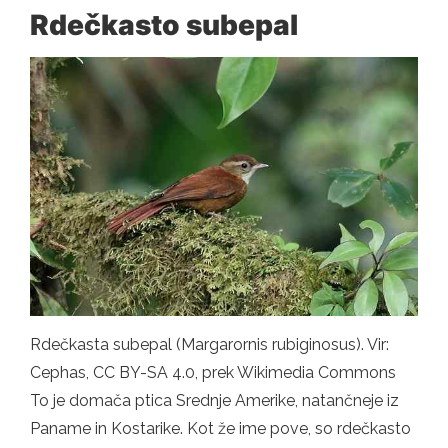
Rdečkasto subepal
Rdečkasta subepal (Margarornis rubiginosus). Vir:
Cephas, CC BY-SA 4.0, prek Wikimedia Commons
To je domača ptica Srednje Amerike, natančneje iz
Paname in Kostarike. Kot že ime pove, so rdečkasto