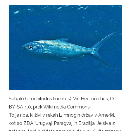
Sabalo (prochilodus lineatus). Vir: Hectonichus, CC
BY-SA 4.0, prek Wikimedia Commons
To je riba, ki živi v rekah iz mnogih držav v Ameriki,
kot so ZDA, Urugvaj, Paragvaj in Brazilija. Je siva z