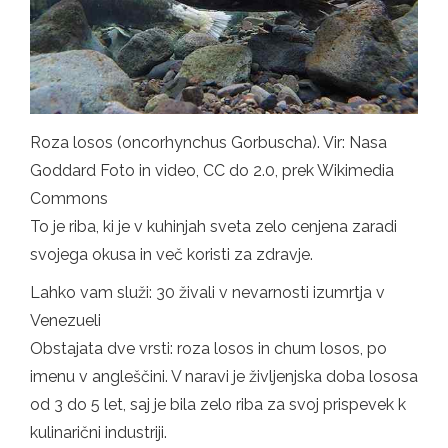
Roza losos (oncorhynchus Gorbuscha). Vir: Nasa
Goddard Foto in video, CC do 2.0, prek Wikimedia
Commons
To je riba, ki je v kuhinjah sveta zelo cenjena zaradi
svojega okusa in več koristi za zdravje.
Lahko vam služi: 30 živali v nevarnosti izumrtja v
Venezueli
Obstajata dve vrsti: roza losos in chum losos, po
imenu v angleščini. V naravi je življenjska doba lososa
od 3 do 5 let, saj je bila zelo riba za svoj prispevek k
kulinarični industriji.