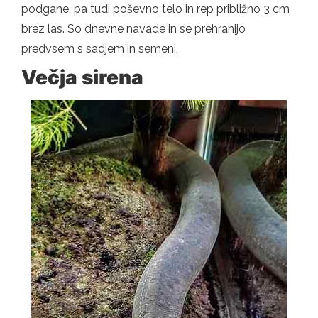
podgane, pa tudi poševno telo in rep približno 3 cm
brez las. So dnevne navade in se prehranijo
predvsem s sadjem in semeni.
Večja sirena