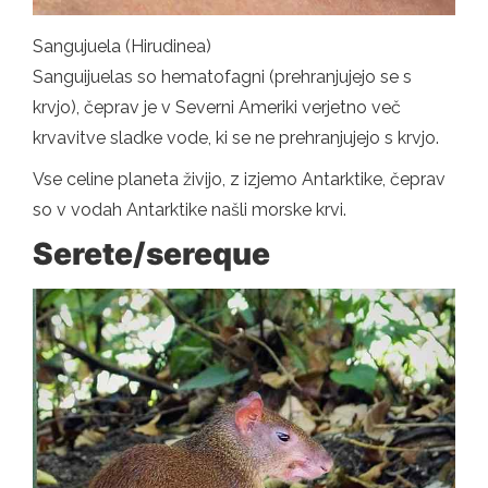
Sangujuela (Hirudinea)
Sanguijuelas so hematofagni (prehranjujejo se s
krvjo), čeprav je v Severni Ameriki verjetno več
krvavitve sladke vode, ki se ne prehranjujejo s krvjo.
Vse celine planeta živijo, z izjemo Antarktike, čeprav
so v vodah Antarktike našli morske krvi.
Serete/sereque