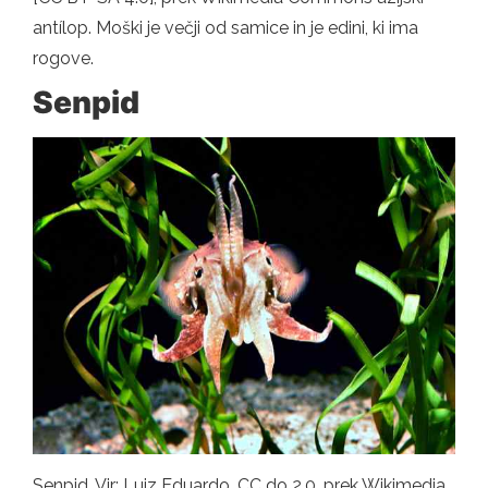
antílop. Moški je večji od samice in je edini, ki ima
rogove.
Senpid
Senpid. Vir: Luiz Eduardo, CC do 2.0, prek Wikimedia