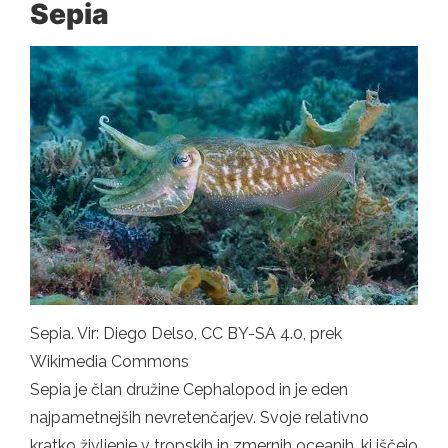
Sepia
Sepia. Vir: Diego Delso, CC BY-SA 4.0, prek
Wikimedia Commons
Sepia je član družine Cephalopod in je eden
najpametnejših nevretenčarjev. Svoje relativno
kratko življenje v tropskih in zmernih oceanih, ki iščejo