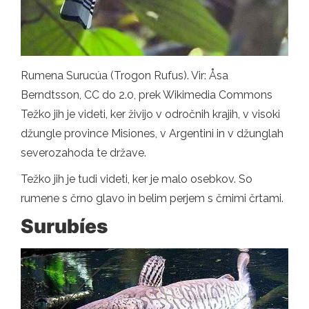
Rumena Surucúa (Trogon Rufus). Vir: Åsa
Berndtsson, CC do 2.0, prek Wikimedia Commons
Težko jih je videti, ker živijo v odročnih krajih, v visoki
džungle province Misiones, v Argentini in v džunglah
severozahoda te države.
Težko jih je tudi videti, ker je malo osebkov. So
rumene s črno glavo in belim perjem s črnimi črtami.
Surubíes