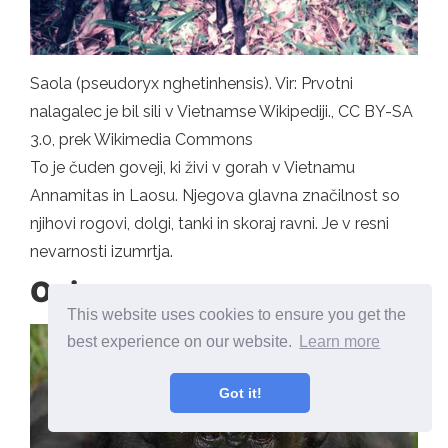
Saola (pseudoryx nghetinhensis). Vir: Prvotni
nalagalec je bil sili v Vietnamse Wikipediji., CC BY-SA
3.0, prek Wikimedia Commons
To je čuden goveji, ki živi v gorah v Vietnamu
Annamitas in Laosu. Njegova glavna značilnost so
njihovi rogovi, dolgi, tanki in skoraj ravni. Je v resni
nevarnosti izumrtja.
Opica
This website uses cookies to ensure you get the
best experience on our website.
Learn more
Got it!