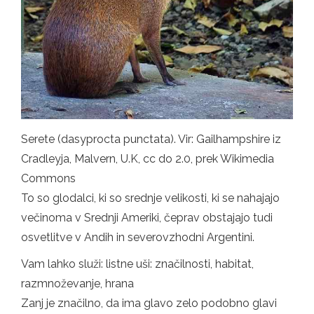
Serete (dasyprocta punctata). Vir: Gailhampshire iz
Cradleyja, Malvern, U.K, cc do 2.0, prek Wikimedia
Commons
To so glodalci, ki so srednje velikosti, ki se nahajajo
večinoma v Srednji Ameriki, čeprav obstajajo tudi
osvetlitve v Andih in severovzhodni Argentini.
Vam lahko služi: listne uši: značilnosti, habitat,
razmnoževanje, hrana
Zanj je značilno, da ima glavo zelo podobno glavi