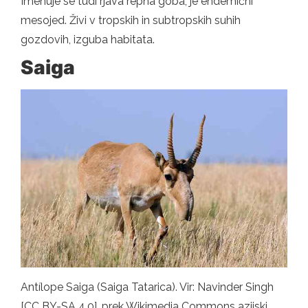
Imenuje se tudi rjava repna goba, je endemični
mesojed. Živi v tropskih in subtropskih suhih
gozdovih, izguba habitata.
Saiga
Antílope Saiga (Saiga Tatarica). Vir: Navinder Singh
[CC BY-SA 4.0], prek Wikimedia Commons azijski