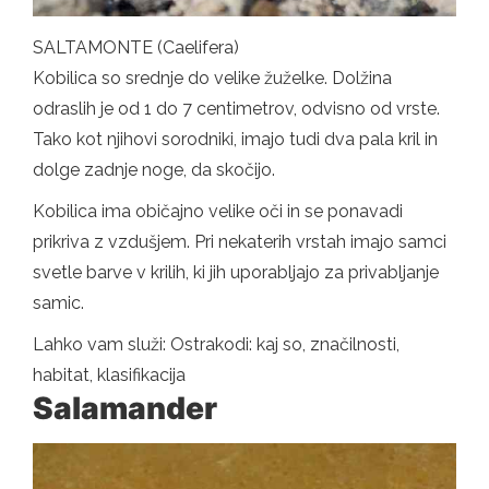
SALTAMONTE (Caelifera)
Kobilica so srednje do velike žuželke. Dolžina
odraslih je od 1 do 7 centimetrov, odvisno od vrste.
Tako kot njihovi sorodniki, imajo tudi dva pala kril in
dolge zadnje noge, da skočijo.
Kobilica ima običajno velike oči in se ponavadi
prikriva z vzdušjem. Pri nekaterih vrstah imajo samci
svetle barve v krilih, ki jih uporabljajo za privabljanje
samic.
Lahko vam služi: Ostrakodi: kaj so, značilnosti,
habitat, klasifikacija
Salamander