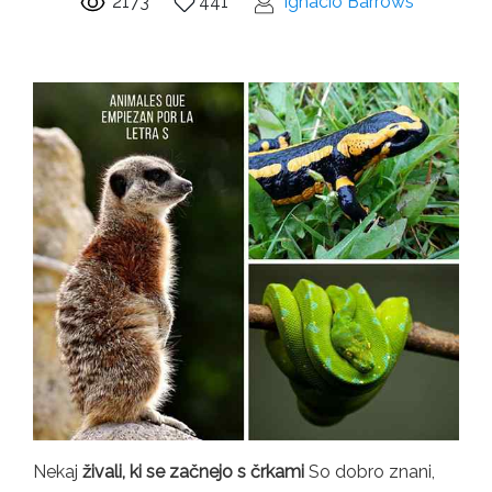
2173
441
Ignacio Barrows
Nekaj
živali, ki se začnejo s črkami
So dobro znani,