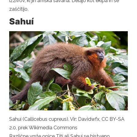
izzivov, ki jih afriška savana. Delajo kot ekipa in se
zaščitijo.
Sahuí
Sahuí (Callicebus cupreus). Vir: Davidwfx, CC BY-SA
2.0, prek Wikimedia Commons
Različne vrste opice Tití ali Sahuí se bistveno