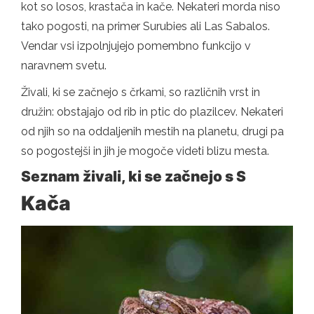
kot so losos, krastača in kače. Nekateri morda niso
tako pogosti, na primer Surubies ali Las Sabalos.
Vendar vsi izpolnjujejo pomembno funkcijo v
naravnem svetu.
Živali, ki se začnejo s črkami, so različnih vrst in
družin: obstajajo od rib in ptic do plazilcev. Nekateri
od njih so na oddaljenih mestih na planetu, drugi pa
so pogostejši in jih je mogoče videti blizu mesta.
Seznam živali, ki se začnejo s S
Kača