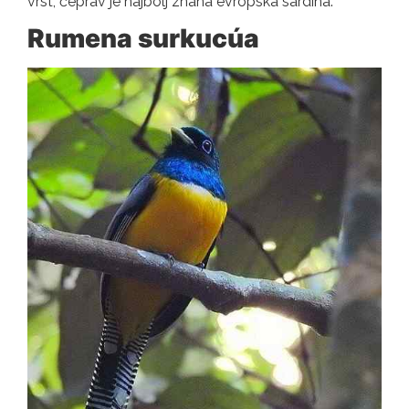
vrst, čeprav je najbolj znana evropska sardina.
Rumena surkucúa